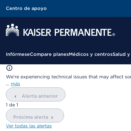
Centro de apoyo
Menú contextual
Infórmese
Compare planes
Médicos y centros
Salud y
We're experiencing technical issues that may affect so
…
más
Alerta anterior
mostrando
1
de
1
Próxima alerta
Ver todas las alertas