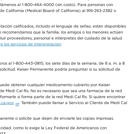
a, llámenos al 1-800-464-4000 (sin costo). Para personas con
e California (Medical Board of California) al 916-263-2382 o
ción calificados, incluido el lenguaje de señas, están disponibles
 No recomendamos que la familia, los amigos o los menores actúen
luir proveedores, personal e intérpretes del cuidado de la salud
 los servicios de interpretación
.
os al 1-800-443-0815, los siete días de la semana, de 8 a. m. a 8
olicitud. Kaiser Permanente podría preguntar si su solicitud de
 puede obtener cualquier medicamento cubierto por Kaiser
e Medi Cal Rx. No es necesario que sea una farmacia de la red
rmarle si forma parte de la red Medi Cal Rx. Si quiere encontrar
.ca.gov
. También puede llamar a Servicio al Cliente de Medi Cal
anente o solicite que dejen de enviarle las copias impresas.
apacidad, como lo exige la Ley Federal de Americanos con
973.