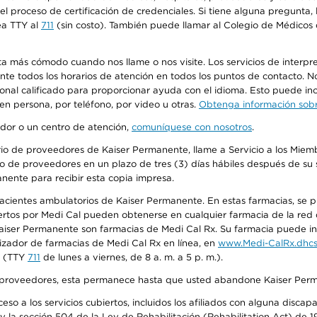
n el proceso de certificación de credenciales. Si tiene alguna pregunt
ea TTY al
711
(sin costo). También puede llamar al Colegio de Médicos d
más cómodo cuando nos llame o nos visite. Los servicios de interpreta
urante todos los horarios de atención en todos los puntos de contacto.
sonal calificado para proporcionar ayuda con el idioma. Esto puede inc
 en persona, por teléfono, por video u otras.
Obtenga información sobre
edor o un centro de atención,
comuníquese con nosotros
.
io de proveedores de Kaiser Permanente, llame a Servicio a los Miembr
o de proveedores en un plazo de tres (3) días hábiles después de su s
anente para recibir esta copia impresa.
 pacientes ambulatorios de Kaiser Permanente. En estas farmacias, se
tos por Medi Cal pueden obtenerse en cualquier farmacia de la red d
iser Permanente son farmacias de Medi Cal Rx. Su farmacia puede info
izador de farmacias de Medi Cal Rx en línea, en
www.Medi-CalRx.dhcs
na (TTY
711
de lunes a viernes, de 8 a. m. a 5 p. m.).
o de proveedores, esta permanece hasta que usted abandone Kaiser Perm
so a los servicios cubiertos, incluidos los afiliados con alguna disc
y la sección 504 de la Ley de Rehabilitación (Rehabilitation Act) de 1