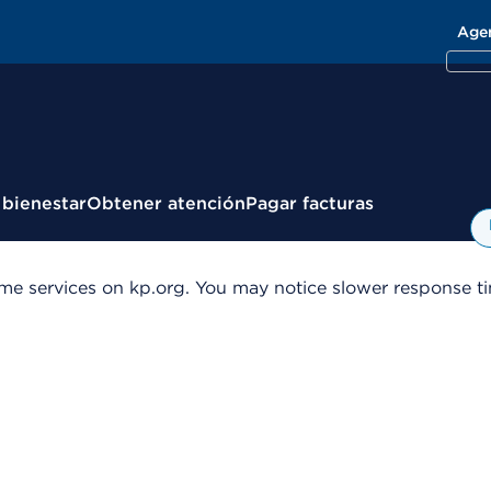
Age
 bienestar
Obtener atención
Pagar facturas
me services on kp.org. You may notice slower response tim