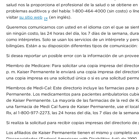
salud nos la proporciona el profesional de la salud o se obtiene e
problemas auditivos y del habla: 1-800-464-4000 (sin costo) o lín
visitar
su sitio web
(en inglés).
Queremos comunicarnos con usted en el idioma con el que se sienta 
sin ningún costo, las 24 horas del día, los 7 días de la semana, d
como intérpretes. Solo se usan los servicios de un intérprete y per
bilingües. Están a su disposición diferentes tipos de comunicación:
Si desea reportar un posible error con la información de un prove
Miembro de Medicare: Para solicitar una copia impresa del director
p. m. Kaiser Permanente le enviará una copia impresa del directori
una copia impresa es una solicitud única o si es una solicitud perm
Miembros de Medi-Cal: Este directorio incluye las farmacias para
Permanente. Los medicamentos para pacientes ambulatorios cubier
de Kaiser Permanente. La mayoría de las farmacias de la red de Ka
una farmacia de Medi Cal fuera de Kaiser Permanente, use el local
Rx, al 1-800-977-2273, las 24 horas del día, los 7 días de la sema
Si realiza la solicitud para recibir copias impresas del directori
Los afiliados de Kaiser Permanente tienen el mismo y completo acce
Discapacidades (Federal Americans with Disabilities Act) de 1990, 