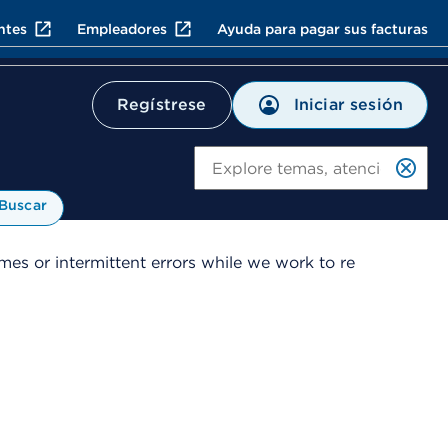
ntes
Empleadores
Ayuda para pagar sus facturas
Iniciar sesión
Regístrese
Bu
Buscar
es or intermittent errors while we work to re