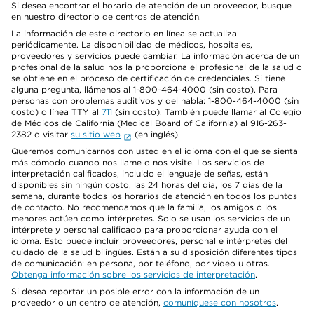
Si desea encontrar el horario de atención de un proveedor, busque
en nuestro directorio de centros de atención.
La información de este directorio en línea se actualiza
periódicamente. La disponibilidad de médicos, hospitales,
proveedores y servicios puede cambiar. La información acerca de un
profesional de la salud nos la proporciona el profesional de la salud o
se obtiene en el proceso de certificación de credenciales. Si tiene
alguna pregunta, llámenos al 1-800-464-4000 (sin costo). Para
personas con problemas auditivos y del habla: 1-800-464-4000 (sin
costo) o línea TTY al
711
(sin costo). También puede llamar al Colegio
de Médicos de California (Medical Board of California) al 916-263-
2382 o visitar
su sitio web
(en inglés).
Queremos comunicarnos con usted en el idioma con el que se sienta
más cómodo cuando nos llame o nos visite. Los servicios de
interpretación calificados, incluido el lenguaje de señas, están
disponibles sin ningún costo, las 24 horas del día, los 7 días de la
semana, durante todos los horarios de atención en todos los puntos
de contacto. No recomendamos que la familia, los amigos o los
menores actúen como intérpretes. Solo se usan los servicios de un
intérprete y personal calificado para proporcionar ayuda con el
idioma. Esto puede incluir proveedores, personal e intérpretes del
cuidado de la salud bilingües. Están a su disposición diferentes tipos
de comunicación: en persona, por teléfono, por video u otras.
Obtenga información sobre los servicios de interpretación
.
Si desea reportar un posible error con la información de un
proveedor o un centro de atención,
comuníquese con nosotros
.