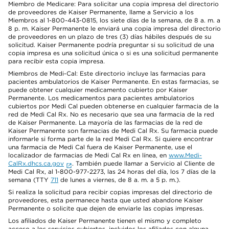
Miembro de Medicare: Para solicitar una copia impresa del directorio
de proveedores de Kaiser Permanente, llame a Servicio a los
Miembros al 1-800-443-0815, los siete días de la semana, de 8 a. m. a
8 p. m. Kaiser Permanente le enviará una copia impresa del directorio
de proveedores en un plazo de tres (3) días hábiles después de su
solicitud. Kaiser Permanente podría preguntar si su solicitud de una
copia impresa es una solicitud única o si es una solicitud permanente
para recibir esta copia impresa.
Miembros de Medi-Cal: Este directorio incluye las farmacias para
pacientes ambulatorios de Kaiser Permanente. En estas farmacias, se
puede obtener cualquier medicamento cubierto por Kaiser
Permanente. Los medicamentos para pacientes ambulatorios
cubiertos por Medi Cal pueden obtenerse en cualquier farmacia de la
red de Medi Cal Rx. No es necesario que sea una farmacia de la red
de Kaiser Permanente. La mayoría de las farmacias de la red de
Kaiser Permanente son farmacias de Medi Cal Rx. Su farmacia puede
informarle si forma parte de la red Medi Cal Rx. Si quiere encontrar
una farmacia de Medi Cal fuera de Kaiser Permanente, use el
localizador de farmacias de Medi Cal Rx en línea, en
www.Medi-
CalRx.dhcs.ca.gov
. También puede llamar a Servicio al Cliente de
Medi Cal Rx, al 1-800-977-2273, las 24 horas del día, los 7 días de la
semana (TTY
711
de lunes a viernes, de 8 a. m. a 5 p. m.).
Si realiza la solicitud para recibir copias impresas del directorio de
proveedores, esta permanece hasta que usted abandone Kaiser
Permanente o solicite que dejen de enviarle las copias impresas.
Los afiliados de Kaiser Permanente tienen el mismo y completo
acceso a los servicios cubiertos, incluidos los afiliados con alguna