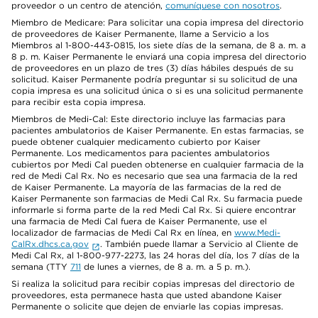
proveedor o un centro de atención,
comuníquese con nosotros
.
Miembro de Medicare: Para solicitar una copia impresa del directorio
de proveedores de Kaiser Permanente, llame a Servicio a los
Miembros al 1-800-443-0815, los siete días de la semana, de 8 a. m. a
8 p. m. Kaiser Permanente le enviará una copia impresa del directorio
de proveedores en un plazo de tres (3) días hábiles después de su
solicitud. Kaiser Permanente podría preguntar si su solicitud de una
copia impresa es una solicitud única o si es una solicitud permanente
para recibir esta copia impresa.
Miembros de Medi-Cal: Este directorio incluye las farmacias para
pacientes ambulatorios de Kaiser Permanente. En estas farmacias, se
puede obtener cualquier medicamento cubierto por Kaiser
Permanente. Los medicamentos para pacientes ambulatorios
cubiertos por Medi Cal pueden obtenerse en cualquier farmacia de la
red de Medi Cal Rx. No es necesario que sea una farmacia de la red
de Kaiser Permanente. La mayoría de las farmacias de la red de
Kaiser Permanente son farmacias de Medi Cal Rx. Su farmacia puede
informarle si forma parte de la red Medi Cal Rx. Si quiere encontrar
una farmacia de Medi Cal fuera de Kaiser Permanente, use el
localizador de farmacias de Medi Cal Rx en línea, en
www.Medi-
CalRx.dhcs.ca.gov
. También puede llamar a Servicio al Cliente de
Medi Cal Rx, al 1-800-977-2273, las 24 horas del día, los 7 días de la
semana (TTY
711
de lunes a viernes, de 8 a. m. a 5 p. m.).
Si realiza la solicitud para recibir copias impresas del directorio de
proveedores, esta permanece hasta que usted abandone Kaiser
Permanente o solicite que dejen de enviarle las copias impresas.