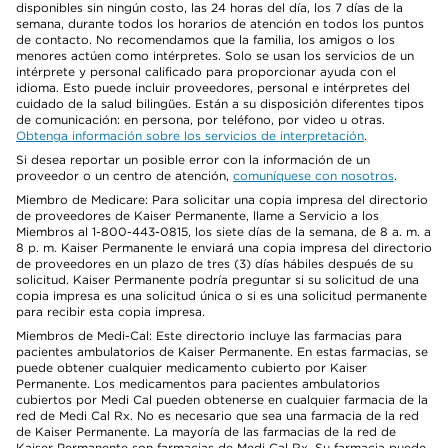
disponibles sin ningún costo, las 24 horas del día, los 7 días de la
semana, durante todos los horarios de atención en todos los puntos
de contacto. No recomendamos que la familia, los amigos o los
menores actúen como intérpretes. Solo se usan los servicios de un
intérprete y personal calificado para proporcionar ayuda con el
idioma. Esto puede incluir proveedores, personal e intérpretes del
cuidado de la salud bilingües. Están a su disposición diferentes tipos
de comunicación: en persona, por teléfono, por video u otras.
Obtenga información sobre los servicios de interpretación
.
Si desea reportar un posible error con la información de un
proveedor o un centro de atención,
comuníquese con nosotros
.
Miembro de Medicare: Para solicitar una copia impresa del directorio
de proveedores de Kaiser Permanente, llame a Servicio a los
Miembros al 1-800-443-0815, los siete días de la semana, de 8 a. m. a
8 p. m. Kaiser Permanente le enviará una copia impresa del directorio
de proveedores en un plazo de tres (3) días hábiles después de su
solicitud. Kaiser Permanente podría preguntar si su solicitud de una
copia impresa es una solicitud única o si es una solicitud permanente
para recibir esta copia impresa.
Miembros de Medi-Cal: Este directorio incluye las farmacias para
pacientes ambulatorios de Kaiser Permanente. En estas farmacias, se
puede obtener cualquier medicamento cubierto por Kaiser
Permanente. Los medicamentos para pacientes ambulatorios
cubiertos por Medi Cal pueden obtenerse en cualquier farmacia de la
red de Medi Cal Rx. No es necesario que sea una farmacia de la red
de Kaiser Permanente. La mayoría de las farmacias de la red de
Kaiser Permanente son farmacias de Medi Cal Rx. Su farmacia puede