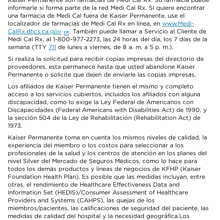
informarle si forma parte de la red Medi Cal Rx. Si quiere encontrar
una farmacia de Medi Cal fuera de Kaiser Permanente, use el
localizador de farmacias de Medi Cal Rx en línea, en
www.Medi-
CalRx.dhcs.ca.gov
. También puede llamar a Servicio al Cliente de
Medi Cal Rx, al 1-800-977-2273, las 24 horas del día, los 7 días de la
semana (TTY
711
de lunes a viernes, de 8 a. m. a 5 p. m.).
Si realiza la solicitud para recibir copias impresas del directorio de
proveedores, esta permanece hasta que usted abandone Kaiser
Permanente o solicite que dejen de enviarle las copias impresas.
Los afiliados de Kaiser Permanente tienen el mismo y completo
acceso a los servicios cubiertos, incluidos los afiliados con alguna
discapacidad, como lo exige la Ley Federal de Americanos con
Discapacidades (Federal Americans with Disabilities Act) de 1990, y
la sección 504 de la Ley de Rehabilitación (Rehabilitation Act) de
1973.
Kaiser Permanente toma en cuenta los mismos niveles de calidad, la
experiencia del miembro o los costos para seleccionar a los
profesionales de la salud y los centros de atención en los planes del
nivel Silver del Mercado de Seguros Médicos, como lo hace para
todos los demás productos y líneas de negocios de KFHP (Kaiser
Foundation Health Plan). Es posible que las medidas incluyan, entre
otras, el rendimiento de Healthcare Effectiveness Data and
Information Set (HEDIS)/Consumer Assessment of Healthcare
Providers and Systems (CAHPS), las quejas de los
miembros/pacientes, las calificaciones de seguridad del paciente, las
medidas de calidad del hospital y la necesidad geográfica.Los