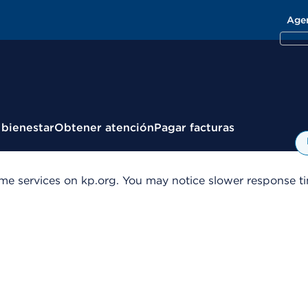
Age
 bienestar
Obtener atención
Pagar facturas
me services on kp.org. You may notice slower response tim