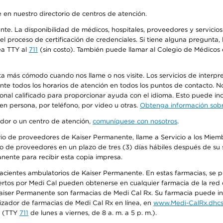
 en nuestro directorio de centros de atención.
ente. La disponibilidad de médicos, hospitales, proveedores y servici
n el proceso de certificación de credenciales. Si tiene alguna pregunt
ea TTY al
711
(sin costo). También puede llamar al Colegio de Médicos d
más cómodo cuando nos llame o nos visite. Los servicios de interpreta
urante todos los horarios de atención en todos los puntos de contacto.
sonal calificado para proporcionar ayuda con el idioma. Esto puede inc
 en persona, por teléfono, por video u otras.
Obtenga información sobre
edor o un centro de atención,
comuníquese con nosotros
.
io de proveedores de Kaiser Permanente, llame a Servicio a los Miembr
o de proveedores en un plazo de tres (3) días hábiles después de su s
anente para recibir esta copia impresa.
 pacientes ambulatorios de Kaiser Permanente. En estas farmacias, se
tos por Medi Cal pueden obtenerse en cualquier farmacia de la red d
iser Permanente son farmacias de Medi Cal Rx. Su farmacia puede info
izador de farmacias de Medi Cal Rx en línea, en
www.Medi-CalRx.dhcs
na (TTY
711
de lunes a viernes, de 8 a. m. a 5 p. m.).