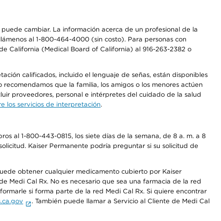
os puede cambiar. La información acerca de un profesional de la
a, llámenos al 1-800-464-4000 (sin costo). Para personas con
e California (Medical Board of California) al 916-263-2382 o
ción calificados, incluido el lenguaje de señas, están disponibles
 No recomendamos que la familia, los amigos o los menores actúen
luir proveedores, personal e intérpretes del cuidado de la salud
 los servicios de interpretación
.
os al 1-800-443-0815, los siete días de la semana, de 8 a. m. a 8
olicitud. Kaiser Permanente podría preguntar si su solicitud de
 puede obtener cualquier medicamento cubierto por Kaiser
e Medi Cal Rx. No es necesario que sea una farmacia de la red
rmarle si forma parte de la red Medi Cal Rx. Si quiere encontrar
.ca.gov
. También puede llamar a Servicio al Cliente de Medi Cal