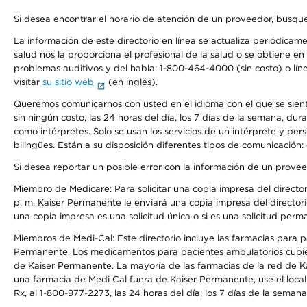
Si desea encontrar el horario de atención de un proveedor, busque
La información de este directorio en línea se actualiza periódicam
salud nos la proporciona el profesional de la salud o se obtiene e
problemas auditivos y del habla: 1-800-464-4000 (sin costo) o lín
visitar
su sitio web
(en inglés).
Queremos comunicarnos con usted en el idioma con el que se sienta 
sin ningún costo, las 24 horas del día, los 7 días de la semana, d
como intérpretes. Solo se usan los servicios de un intérprete y per
bilingües. Están a su disposición diferentes tipos de comunicación:
Si desea reportar un posible error con la información de un prove
Miembro de Medicare: Para solicitar una copia impresa del director
p. m. Kaiser Permanente le enviará una copia impresa del directori
una copia impresa es una solicitud única o si es una solicitud perm
Miembros de Medi-Cal: Este directorio incluye las farmacias para
Permanente. Los medicamentos para pacientes ambulatorios cubier
de Kaiser Permanente. La mayoría de las farmacias de la red de Ka
una farmacia de Medi Cal fuera de Kaiser Permanente, use el local
Rx, al 1-800-977-2273, las 24 horas del día, los 7 días de la sema