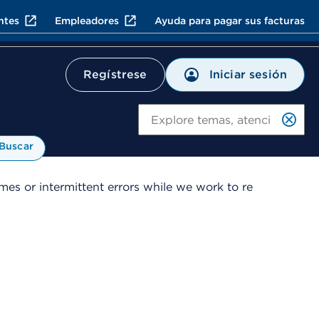
ntes
Empleadores
Ayuda para pagar sus facturas
Iniciar sesión
Regístrese
Bu
Buscar
es or intermittent errors while we work to re