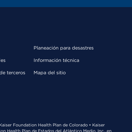
Planeación para desastres
des
Información técnica
de terceros
Mapa del sitio
• Kaiser Foundation Health Plan de Colorado • Kaiser
n Health Plan de Estados del Atlántico Medio, Inc., en