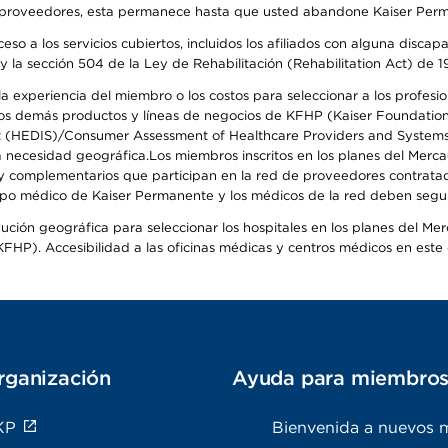
o de proveedores, esta permanece hasta que usted abandone Kaiser Perm
so a los servicios cubiertos, incluidos los afiliados con alguna disc
y la sección 504 de la Ley de Rehabilitación (Rehabilitation Act) de 1
 experiencia del miembro o los costos para seleccionar a los profesiona
s demás productos y líneas de negocios de KFHP (Kaiser Foundation He
t (HEDIS)/Consumer Assessment of Healthcare Providers and Systems (
 la necesidad geográfica.Los miembros inscritos en los planes del Me
s y complementarios que participan en la red de proveedores contrata
o médico de Kaiser Permanente y los médicos de la red deben seguir l
ribución geográfica para seleccionar los hospitales en los planes del 
HP). Accesibilidad a las oficinas médicas y centros médicos en este d
rganización
Ayuda para miembro
KP
Bienvenida a nuevos 