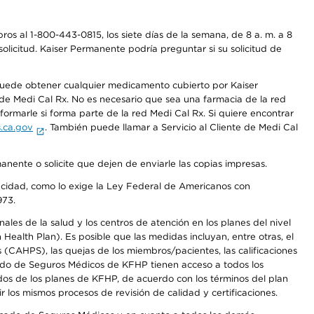
os al 1-800-443-0815, los siete días de la semana, de 8 a. m. a 8
olicitud. Kaiser Permanente podría preguntar si su solicitud de
 puede obtener cualquier medicamento cubierto por Kaiser
e Medi Cal Rx. No es necesario que sea una farmacia de la red
rmarle si forma parte de la red Medi Cal Rx. Si quiere encontrar
.ca.gov
. También puede llamar a Servicio al Cliente de Medi Cal
anente o solicite que dejen de enviarle las copias impresas.
apacidad, como lo exige la Ley Federal de Americanos con
973.
les de la salud y los centros de atención en los planes del nivel
alth Plan). Es posible que las medidas incluyan, entre otras, el
CAHPS), las quejas de los miembros/pacientes, las calificaciones
rcado de Seguros Médicos de KFHP tienen acceso a todos los
dos de los planes de KFHP, de acuerdo con los términos del plan
os mismos procesos de revisión de calidad y certificaciones.