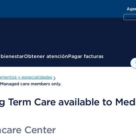
Age
 bienestar
Obtener atención
Pagar facturas
mentos y especialidades
l Managed care members only.
g Term Care available to Med
hcare Center