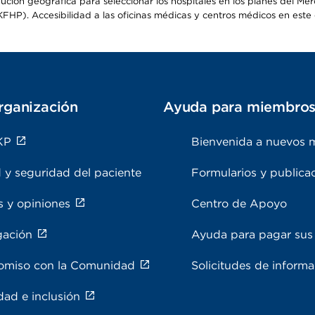
ribución geográfica para seleccionar los hospitales en los planes del 
HP). Accesibilidad a las oficinas médicas y centros médicos en este d
rganización
Ayuda para miembro
KP
Bienvenida a nuevos 
 y seguridad del paciente
Formularios y publica
s y opiniones
Centro de Apoyo
gación
Ayuda para pagar sus 
miso con la Comunidad
Solicitudes de inform
dad e inclusión