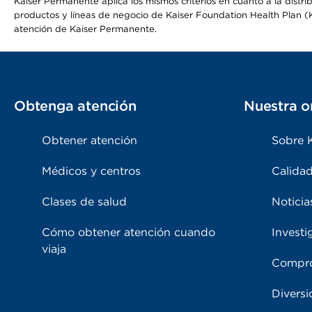
Kaiser Permanente aplica los mismos criterios en cuanto a la dist
productos y líneas de negocio de Kaiser Foundation Health Plan (KF
atención de Kaiser Permanente.
Obtenga atención
Nuestra o
Obtener atención
Sobre 
Médicos y centros
Calidad
Clases de salud
Noticia
Cómo obtener atención cuando
Investi
viaja
Compro
Diversi