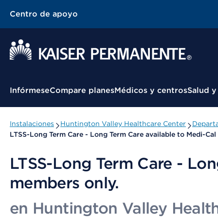
Centro de apoyo
Menú contextual
Infórmese
Compare planes
Médicos y centros
Salud y
Instalaciones
Huntington Valley Healthcare Center
Departa
LTSS-Long Term Care - Long Term Care available to Medi-Ca
LTSS-Long Term Care - Lon
members only.
en Huntington Valley Healt