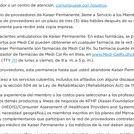
edor o un centro de atención,
comuníquese con nosotros
.
io de proveedores de Kaiser Permanente, llame a Servicio a los Miembr
o de proveedores en un plazo de tres (3) días hábiles después de su s
anente para recibir esta copia impresa.
 pacientes ambulatorios de Kaiser Permanente. En estas farmacias, se
tos por Medi Cal pueden obtenerse en cualquier farmacia de la red d
iser Permanente son farmacias de Medi Cal Rx. Su farmacia puede info
izador de farmacias de Medi Cal Rx en línea, en
www.Medi-CalRx.dhcs
na (TTY
711
de lunes a viernes, de 8 a. m. a 5 p. m.).
o de proveedores, esta permanece hasta que usted abandone Kaiser Perm
so a los servicios cubiertos, incluidos los afiliados con alguna disc
y la sección 504 de la Ley de Rehabilitación (Rehabilitation Act) de 1
 experiencia del miembro o los costos para seleccionar a los profesiona
s demás productos y líneas de negocios de KFHP (Kaiser Foundation He
t (HEDIS)/Consumer Assessment of Healthcare Providers and Systems (
 la necesidad geográfica.Los miembros inscritos en los planes del Me
s y complementarios que participan en la red de proveedores contrata
o médico de Kaiser Permanente y los médicos de la red deben seguir l