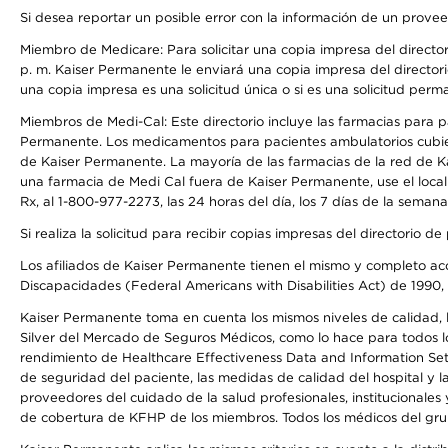
Si desea reportar un posible error con la información de un prove
Miembro de Medicare: Para solicitar una copia impresa del director
p. m. Kaiser Permanente le enviará una copia impresa del directori
una copia impresa es una solicitud única o si es una solicitud perm
Miembros de Medi-Cal: Este directorio incluye las farmacias para
Permanente. Los medicamentos para pacientes ambulatorios cubier
de Kaiser Permanente. La mayoría de las farmacias de la red de Ka
una farmacia de Medi Cal fuera de Kaiser Permanente, use el local
Rx, al 1-800-977-2273, las 24 horas del día, los 7 días de la sema
Si realiza la solicitud para recibir copias impresas del directori
Los afiliados de Kaiser Permanente tienen el mismo y completo acce
Discapacidades (Federal Americans with Disabilities Act) de 1990, 
Kaiser Permanente toma en cuenta los mismos niveles de calidad, la
Silver del Mercado de Seguros Médicos, como lo hace para todos lo
rendimiento de Healthcare Effectiveness Data and Information Se
de seguridad del paciente, las medidas de calidad del hospital y
proveedores del cuidado de la salud profesionales, institucionale
de cobertura de KFHP de los miembros. Todos los médicos del grup