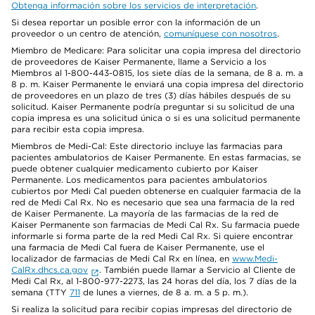
Obtenga información sobre los servicios de interpretación
.
Si desea reportar un posible error con la información de un
proveedor o un centro de atención,
comuníquese con nosotros
.
Miembro de Medicare: Para solicitar una copia impresa del directorio
de proveedores de Kaiser Permanente, llame a Servicio a los
Miembros al 1-800-443-0815, los siete días de la semana, de 8 a. m. a
8 p. m. Kaiser Permanente le enviará una copia impresa del directorio
de proveedores en un plazo de tres (3) días hábiles después de su
solicitud. Kaiser Permanente podría preguntar si su solicitud de una
copia impresa es una solicitud única o si es una solicitud permanente
para recibir esta copia impresa.
Miembros de Medi-Cal: Este directorio incluye las farmacias para
pacientes ambulatorios de Kaiser Permanente. En estas farmacias, se
puede obtener cualquier medicamento cubierto por Kaiser
Permanente. Los medicamentos para pacientes ambulatorios
cubiertos por Medi Cal pueden obtenerse en cualquier farmacia de la
red de Medi Cal Rx. No es necesario que sea una farmacia de la red
de Kaiser Permanente. La mayoría de las farmacias de la red de
Kaiser Permanente son farmacias de Medi Cal Rx. Su farmacia puede
informarle si forma parte de la red Medi Cal Rx. Si quiere encontrar
una farmacia de Medi Cal fuera de Kaiser Permanente, use el
localizador de farmacias de Medi Cal Rx en línea, en
www.Medi-
CalRx.dhcs.ca.gov
. También puede llamar a Servicio al Cliente de
Medi Cal Rx, al 1-800-977-2273, las 24 horas del día, los 7 días de la
semana (TTY
711
de lunes a viernes, de 8 a. m. a 5 p. m.).
Si realiza la solicitud para recibir copias impresas del directorio de