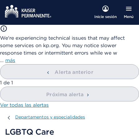
Menú
Inicie sesión
We're experiencing technical issues that may affect
some services on kp.org. You may notice slower
response times or intermittent errors while we w
…
más
Alerta anterior
mostrando
1
de
1
Próxima alerta
Ver todas las alertas
Departamentos y especialidades
Departamentos y especialidades
LGBTQ Care