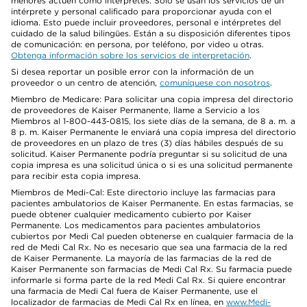
menores actúen como intérpretes. Solo se usan los servicios de un
intérprete y personal calificado para proporcionar ayuda con el
idioma. Esto puede incluir proveedores, personal e intérpretes del
cuidado de la salud bilingües. Están a su disposición diferentes tipos
de comunicación: en persona, por teléfono, por video u otras.
Obtenga información sobre los servicios de interpretación
.
Si desea reportar un posible error con la información de un
proveedor o un centro de atención,
comuníquese con nosotros
.
Miembro de Medicare: Para solicitar una copia impresa del directorio
de proveedores de Kaiser Permanente, llame a Servicio a los
Miembros al 1-800-443-0815, los siete días de la semana, de 8 a. m. a
8 p. m. Kaiser Permanente le enviará una copia impresa del directorio
de proveedores en un plazo de tres (3) días hábiles después de su
solicitud. Kaiser Permanente podría preguntar si su solicitud de una
copia impresa es una solicitud única o si es una solicitud permanente
para recibir esta copia impresa.
Miembros de Medi-Cal: Este directorio incluye las farmacias para
pacientes ambulatorios de Kaiser Permanente. En estas farmacias, se
puede obtener cualquier medicamento cubierto por Kaiser
Permanente. Los medicamentos para pacientes ambulatorios
cubiertos por Medi Cal pueden obtenerse en cualquier farmacia de la
red de Medi Cal Rx. No es necesario que sea una farmacia de la red
de Kaiser Permanente. La mayoría de las farmacias de la red de
Kaiser Permanente son farmacias de Medi Cal Rx. Su farmacia puede
informarle si forma parte de la red Medi Cal Rx. Si quiere encontrar
una farmacia de Medi Cal fuera de Kaiser Permanente, use el
localizador de farmacias de Medi Cal Rx en línea, en
www.Medi-