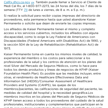
CalRx.dhcs.ca.gov
. También puede llamar a Servicio al Cliente de
Medi Cal Rx, al 1-800-977-2273, las 24 horas del día, los 7 días de la
semana (TTY
711
de lunes a viernes, de 8 a. m. a 5 p. m.).
Si realiza la solicitud para recibir copias impresas del directorio de
proveedores, esta permanece hasta que usted abandone Kaiser
Permanente o solicite que dejen de enviarle las copias impresas.
Los afiliados de Kaiser Permanente tienen el mismo y completo
acceso a los servicios cubiertos, incluidos los afiliados con alguna
discapacidad, como lo exige la Ley Federal de Americanos con
Discapacidades (Federal Americans with Disabilities Act) de 1990, y
la sección 504 de la Ley de Rehabilitación (Rehabilitation Act) de
1973.
Kaiser Permanente toma en cuenta los mismos niveles de calidad, la
experiencia del miembro o los costos para seleccionar a los
profesionales de la salud y los centros de atención en los planes del
nivel Silver del Mercado de Seguros Médicos, como lo hace para
todos los demás productos y líneas de negocios de KFHP (Kaiser
Foundation Health Plan). Es posible que las medidas incluyan, entre
otras, el rendimiento de Healthcare Effectiveness Data and
Information Set (HEDIS)/Consumer Assessment of Healthcare
Providers and Systems (CAHPS), las quejas de los
miembros/pacientes, las calificaciones de seguridad del paciente, las
medidas de calidad del hospital y la necesidad geográfica.Los
miembros inscritos en los planes del Mercado de Seguros Médicos de
KFHP tienen acceso a todos los proveedores del cuidado de la salud
profesionales, institucionales y complementarios que participan en la