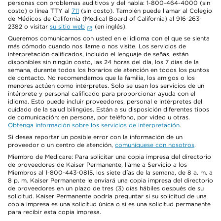
personas con problemas auditivos y del habla: 1-800-464-4000 (sin
costo) o línea TTY al
711
(sin costo). También puede llamar al Colegio
de Médicos de California (Medical Board of California) al 916-263-
2382 o visitar
su sitio web
(en inglés).
Queremos comunicarnos con usted en el idioma con el que se sienta
más cómodo cuando nos llame o nos visite. Los servicios de
interpretación calificados, incluido el lenguaje de señas, están
disponibles sin ningún costo, las 24 horas del día, los 7 días de la
semana, durante todos los horarios de atención en todos los puntos
de contacto. No recomendamos que la familia, los amigos o los
menores actúen como intérpretes. Solo se usan los servicios de un
intérprete y personal calificado para proporcionar ayuda con el
idioma. Esto puede incluir proveedores, personal e intérpretes del
cuidado de la salud bilingües. Están a su disposición diferentes tipos
de comunicación: en persona, por teléfono, por video u otras.
Obtenga información sobre los servicios de interpretación
.
Si desea reportar un posible error con la información de un
proveedor o un centro de atención,
comuníquese con nosotros
.
Miembro de Medicare: Para solicitar una copia impresa del directorio
de proveedores de Kaiser Permanente, llame a Servicio a los
Miembros al 1-800-443-0815, los siete días de la semana, de 8 a. m. a
8 p. m. Kaiser Permanente le enviará una copia impresa del directorio
de proveedores en un plazo de tres (3) días hábiles después de su
solicitud. Kaiser Permanente podría preguntar si su solicitud de una
copia impresa es una solicitud única o si es una solicitud permanente
para recibir esta copia impresa.