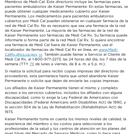
Miembros de Medi-Cal: Este directorio incluye las farmacias para
pacientes ambulatorios de Kaiser Permanente. En estas farmacias, se
puede obtener cualquier medicamento cubierto por Kaiser
Permanente. Los medicamentos para pacientes ambulatorios
cubiertos por Medi Cal pueden obtenerse en cualquier farmacia de la
red de Medi Cal Rx. No es necesario que sea una farmacia de la red
de Kaiser Permanente. La mayoría de las farmacias de la red de
Kaiser Permanente son farmacias de Medi Cal Rx. Su farmacia puede
informarle si forma parte de la red Medi Cal Rx. Si quiere encontrar
una farmacia de Medi Cal fuera de Kaiser Permanente, use el
localizador de farmacias de Medi Cal Rx en línea, en
www.Medi-
CalRx.dhcs.ca.gov
. También puede llamar a Servicio al Cliente de
Medi Cal Rx, al 1-800-977-2273, las 24 horas del día, los 7 días de la
semana (TTY
711
de lunes a viernes, de 8 a. m. a 5 p. m.).
Si realiza la solicitud para recibir copias impresas del directorio de
proveedores, esta permanece hasta que usted abandone Kaiser
Permanente o solicite que dejen de enviarle las copias impresas.
Los afiliados de Kaiser Permanente tienen el mismo y completo
acceso a los servicios cubiertos, incluidos los afiliados con alguna
discapacidad, como lo exige la Ley Federal de Americanos con
Discapacidades (Federal Americans with Disabilities Act) de 1990, y
la sección 504 de la Ley de Rehabilitación (Rehabilitation Act) de
1973.
Kaiser Permanente toma en cuenta los mismos niveles de calidad, la
experiencia del miembro o los costos para seleccionar a los
profesionales de la salud y los centros de atención en los planes del
nivel Silver del Mercado de Seguros Médicos, como lo hace para