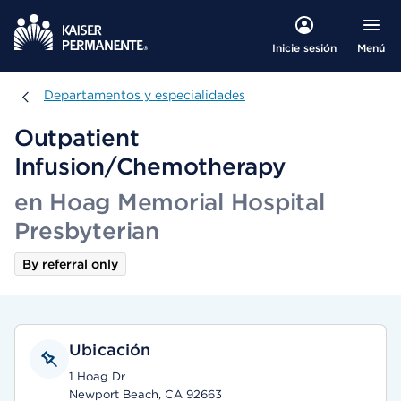
Menú
Inicie sesión
Departamentos y especialidades
Departamentos y especialidades
Outpatient
Infusion/Chemotherapy
en Hoag Memorial Hospital
Presbyterian
By referral only
Ubicación
1 Hoag Dr
Newport Beach, CA 92663