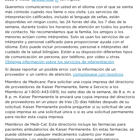
Queremos comunicarnos con usted en el idioma con el que se sienta
más cómodo cuando nos llame o nos visite. Los servicios de
interpretación calificados, incluido el lenguaje de señas, están
disponibles sin ningún costo, las 24 horas del día, los 7 días de la
semana, durante todos los horarios de atención en todos los puntos
de contacto. No recomendamos que la familia, los amigos o los
menores actúen como intérpretes. Solo se usan los servicios de un
intérprete y personal calificado para proporcionar ayuda con el
idioma. Esto puede incluir proveedores, personal e intérpretes del
cuidado de la salud bilingües. Están a su disposición diferentes tipos
de comunicación: en persona, por teléfono, por video u otras.
Obtenga información sobre los servicios de interpretación
.
Si desea reportar un posible error con la información de un
proveedor o un centro de atención,
comuníquese con nosotros
.
Miembro de Medicare: Para solicitar una copia impresa del directorio
de proveedores de Kaiser Permanente, llame a Servicio a los
Miembros al 1-800-443-0815, los siete días de la semana, de 8 a. m. a
8 p. m. Kaiser Permanente le enviará una copia impresa del directorio
de proveedores en un plazo de tres (3) días hábiles después de su
solicitud. Kaiser Permanente podría preguntar si su solicitud de una
copia impresa es una solicitud única o si es una solicitud permanente
para recibir esta copia impresa.
Miembros de Medi-Cal: Este directorio incluye las farmacias para
pacientes ambulatorios de Kaiser Permanente. En estas farmacias, se
puede obtener cualquier medicamento cubierto por Kaiser
Permanente. Los medicamentos para pacientes ambulatorios