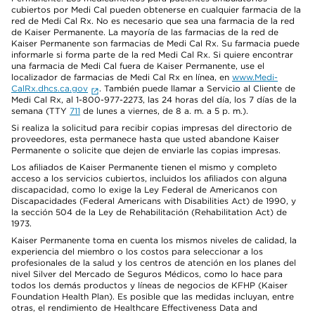
cubiertos por Medi Cal pueden obtenerse en cualquier farmacia de la
red de Medi Cal Rx. No es necesario que sea una farmacia de la red
de Kaiser Permanente. La mayoría de las farmacias de la red de
Kaiser Permanente son farmacias de Medi Cal Rx. Su farmacia puede
informarle si forma parte de la red Medi Cal Rx. Si quiere encontrar
una farmacia de Medi Cal fuera de Kaiser Permanente, use el
localizador de farmacias de Medi Cal Rx en línea, en
www.Medi-
CalRx.dhcs.ca.gov
. También puede llamar a Servicio al Cliente de
Medi Cal Rx, al 1-800-977-2273, las 24 horas del día, los 7 días de la
semana (TTY
711
de lunes a viernes, de 8 a. m. a 5 p. m.).
Si realiza la solicitud para recibir copias impresas del directorio de
proveedores, esta permanece hasta que usted abandone Kaiser
Permanente o solicite que dejen de enviarle las copias impresas.
Los afiliados de Kaiser Permanente tienen el mismo y completo
acceso a los servicios cubiertos, incluidos los afiliados con alguna
discapacidad, como lo exige la Ley Federal de Americanos con
Discapacidades (Federal Americans with Disabilities Act) de 1990, y
la sección 504 de la Ley de Rehabilitación (Rehabilitation Act) de
1973.
Kaiser Permanente toma en cuenta los mismos niveles de calidad, la
experiencia del miembro o los costos para seleccionar a los
profesionales de la salud y los centros de atención en los planes del
nivel Silver del Mercado de Seguros Médicos, como lo hace para
todos los demás productos y líneas de negocios de KFHP (Kaiser
Foundation Health Plan). Es posible que las medidas incluyan, entre
otras, el rendimiento de Healthcare Effectiveness Data and