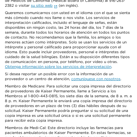
de Médicos de California (Medical Board of California) al 916-263-
2382 o visitar
su sitio web
(en inglés).
Queremos comunicarnos con usted en el idioma con el que se sienta
más cómodo cuando nos llame o nos visite. Los servicios de
interpretación calificados, incluido el lenguaje de señas, están
disponibles sin ningún costo, las 24 horas del día, los 7 días de la
semana, durante todos los horarios de atención en todos los puntos
de contacto. No recomendamos que la familia, los amigos o los
menores actúen como intérpretes. Solo se usan los servicios de un
intérprete y personal calificado para proporcionar ayuda con el
idioma. Esto puede incluir proveedores, personal e intérpretes del
cuidado de la salud bilingües. Están a su disposición diferentes tipos
de comunicación: en persona, por teléfono, por video u otras.
Obtenga información sobre los servicios de interpretación
.
Si desea reportar un posible error con la información de un
proveedor o un centro de atención,
comuníquese con nosotros
.
Miembro de Medicare: Para solicitar una copia impresa del directorio
de proveedores de Kaiser Permanente, llame a Servicio a los
Miembros al 1-800-443-0815, los siete días de la semana, de 8 a. m. a
8 p. m. Kaiser Permanente le enviará una copia impresa del directorio
de proveedores en un plazo de tres (3) días hábiles después de su
solicitud. Kaiser Permanente podría preguntar si su solicitud de una
copia impresa es una solicitud única o si es una solicitud permanente
para recibir esta copia impresa.
Miembros de Medi-Cal: Este directorio incluye las farmacias para
pacientes ambulatorios de Kaiser Permanente. En estas farmacias, se