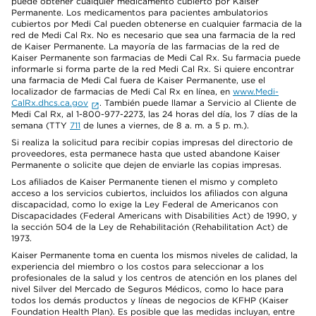
puede obtener cualquier medicamento cubierto por Kaiser
Permanente. Los medicamentos para pacientes ambulatorios
cubiertos por Medi Cal pueden obtenerse en cualquier farmacia de la
red de Medi Cal Rx. No es necesario que sea una farmacia de la red
de Kaiser Permanente. La mayoría de las farmacias de la red de
Kaiser Permanente son farmacias de Medi Cal Rx. Su farmacia puede
informarle si forma parte de la red Medi Cal Rx. Si quiere encontrar
una farmacia de Medi Cal fuera de Kaiser Permanente, use el
localizador de farmacias de Medi Cal Rx en línea, en
www.Medi-
CalRx.dhcs.ca.gov
. También puede llamar a Servicio al Cliente de
Medi Cal Rx, al 1-800-977-2273, las 24 horas del día, los 7 días de la
semana (TTY
711
de lunes a viernes, de 8 a. m. a 5 p. m.).
Si realiza la solicitud para recibir copias impresas del directorio de
proveedores, esta permanece hasta que usted abandone Kaiser
Permanente o solicite que dejen de enviarle las copias impresas.
Los afiliados de Kaiser Permanente tienen el mismo y completo
acceso a los servicios cubiertos, incluidos los afiliados con alguna
discapacidad, como lo exige la Ley Federal de Americanos con
Discapacidades (Federal Americans with Disabilities Act) de 1990, y
la sección 504 de la Ley de Rehabilitación (Rehabilitation Act) de
1973.
Kaiser Permanente toma en cuenta los mismos niveles de calidad, la
experiencia del miembro o los costos para seleccionar a los
profesionales de la salud y los centros de atención en los planes del
nivel Silver del Mercado de Seguros Médicos, como lo hace para
todos los demás productos y líneas de negocios de KFHP (Kaiser
Foundation Health Plan). Es posible que las medidas incluyan, entre