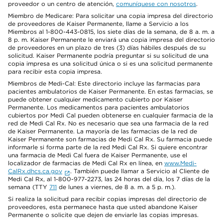
proveedor o un centro de atención,
comuníquese con nosotros
.
Miembro de Medicare: Para solicitar una copia impresa del directorio
de proveedores de Kaiser Permanente, llame a Servicio a los
Miembros al 1-800-443-0815, los siete días de la semana, de 8 a. m. a
8 p. m. Kaiser Permanente le enviará una copia impresa del directorio
de proveedores en un plazo de tres (3) días hábiles después de su
solicitud. Kaiser Permanente podría preguntar si su solicitud de una
copia impresa es una solicitud única o si es una solicitud permanente
para recibir esta copia impresa.
Miembros de Medi-Cal: Este directorio incluye las farmacias para
pacientes ambulatorios de Kaiser Permanente. En estas farmacias, se
puede obtener cualquier medicamento cubierto por Kaiser
Permanente. Los medicamentos para pacientes ambulatorios
cubiertos por Medi Cal pueden obtenerse en cualquier farmacia de la
red de Medi Cal Rx. No es necesario que sea una farmacia de la red
de Kaiser Permanente. La mayoría de las farmacias de la red de
Kaiser Permanente son farmacias de Medi Cal Rx. Su farmacia puede
informarle si forma parte de la red Medi Cal Rx. Si quiere encontrar
una farmacia de Medi Cal fuera de Kaiser Permanente, use el
localizador de farmacias de Medi Cal Rx en línea, en
www.Medi-
CalRx.dhcs.ca.gov
. También puede llamar a Servicio al Cliente de
Medi Cal Rx, al 1-800-977-2273, las 24 horas del día, los 7 días de la
semana (TTY
711
de lunes a viernes, de 8 a. m. a 5 p. m.).
Si realiza la solicitud para recibir copias impresas del directorio de
proveedores, esta permanece hasta que usted abandone Kaiser
Permanente o solicite que dejen de enviarle las copias impresas.