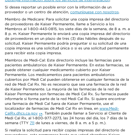
Si desea reportar un posible error con la información de un
proveedor o un centro de atención,
comuníquese con nosotros
.
Miembro de Medicare: Para solicitar una copia impresa del directorio
de proveedores de Kaiser Permanente, llame a Servicio a los
Miembros al 1-800-443-0815, los siete días de la semana, de 8 a. m. a
8 p. m. Kaiser Permanente le enviará una copia impresa del directorio
de proveedores en un plazo de tres (3) días hábiles después de su
solicitud. Kaiser Permanente podría preguntar si su solicitud de una
copia impresa es una solicitud única o si es una solicitud permanente
para recibir esta copia impresa.
Miembros de Medi-Cal: Este directorio incluye las farmacias para
pacientes ambulatorios de Kaiser Permanente. En estas farmacias, se
puede obtener cualquier medicamento cubierto por Kaiser
Permanente. Los medicamentos para pacientes ambulatorios
cubiertos por Medi Cal pueden obtenerse en cualquier farmacia de la
red de Medi Cal Rx. No es necesario que sea una farmacia de la red
de Kaiser Permanente. La mayoría de las farmacias de la red de
Kaiser Permanente son farmacias de Medi Cal Rx. Su farmacia puede
informarle si forma parte de la red Medi Cal Rx. Si quiere encontrar
una farmacia de Medi Cal fuera de Kaiser Permanente, use el
localizador de farmacias de Medi Cal Rx en línea, en
www.Medi-
CalRx.dhcs.ca.gov
. También puede llamar a Servicio al Cliente de
Medi Cal Rx, al 1-800-977-2273, las 24 horas del día, los 7 días de la
semana (TTY
711
de lunes a viernes, de 8 a. m. a 5 p. m.).
Si realiza la solicitud para recibir copias impresas del directorio de
proveedores, esta permanece hasta que usted abandone Kaiser