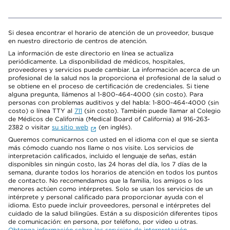
Si desea encontrar el horario de atención de un proveedor, busque
en nuestro directorio de centros de atención.
La información de este directorio en línea se actualiza
periódicamente. La disponibilidad de médicos, hospitales,
proveedores y servicios puede cambiar. La información acerca de un
profesional de la salud nos la proporciona el profesional de la salud o
se obtiene en el proceso de certificación de credenciales. Si tiene
alguna pregunta, llámenos al 1-800-464-4000 (sin costo). Para
personas con problemas auditivos y del habla: 1-800-464-4000 (sin
costo) o línea TTY al
711
(sin costo). También puede llamar al Colegio
de Médicos de California (Medical Board of California) al 916-263-
2382 o visitar
su sitio web
(en inglés).
Queremos comunicarnos con usted en el idioma con el que se sienta
más cómodo cuando nos llame o nos visite. Los servicios de
interpretación calificados, incluido el lenguaje de señas, están
disponibles sin ningún costo, las 24 horas del día, los 7 días de la
semana, durante todos los horarios de atención en todos los puntos
de contacto. No recomendamos que la familia, los amigos o los
menores actúen como intérpretes. Solo se usan los servicios de un
intérprete y personal calificado para proporcionar ayuda con el
idioma. Esto puede incluir proveedores, personal e intérpretes del
cuidado de la salud bilingües. Están a su disposición diferentes tipos
de comunicación: en persona, por teléfono, por video u otras.
Obtenga información sobre los servicios de interpretación
.