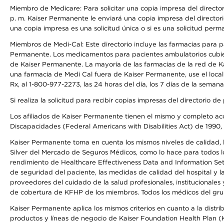
Miembro de Medicare: Para solicitar una copia impresa del director
p. m. Kaiser Permanente le enviará una copia impresa del directori
una copia impresa es una solicitud única o si es una solicitud perm
Miembros de Medi-Cal: Este directorio incluye las farmacias para
Permanente. Los medicamentos para pacientes ambulatorios cubier
de Kaiser Permanente. La mayoría de las farmacias de la red de Ka
una farmacia de Medi Cal fuera de Kaiser Permanente, use el local
Rx, al 1-800-977-2273, las 24 horas del día, los 7 días de la sema
Si realiza la solicitud para recibir copias impresas del directori
Los afiliados de Kaiser Permanente tienen el mismo y completo acce
Discapacidades (Federal Americans with Disabilities Act) de 1990, 
Kaiser Permanente toma en cuenta los mismos niveles de calidad, la
Silver del Mercado de Seguros Médicos, como lo hace para todos lo
rendimiento de Healthcare Effectiveness Data and Information Se
de seguridad del paciente, las medidas de calidad del hospital y
proveedores del cuidado de la salud profesionales, institucionale
de cobertura de KFHP de los miembros. Todos los médicos del grup
Kaiser Permanente aplica los mismos criterios en cuanto a la dist
productos y líneas de negocio de Kaiser Foundation Health Plan (KF