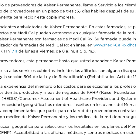
io de proveedores de Kaiser Permanente, llame a Servicio a los Miembr
o de proveedores en un plazo de tres (3) días hábiles después de su s
anente para recibir esta copia impresa.
 pacientes ambulatorios de Kaiser Permanente. En estas farmacias, se
tos por Medi Cal pueden obtenerse en cualquier farmacia de la red d
iser Permanente son farmacias de Medi Cal Rx. Su farmacia puede info
izador de farmacias de Medi Cal Rx en línea, en
www.Medi-CalRx.dhcs
na (TTY
711
de lunes a viernes, de 8 a. m. a 5 p. m.).
o de proveedores, esta permanece hasta que usted abandone Kaiser Perm
so a los servicios cubiertos, incluidos los afiliados con alguna disc
y la sección 504 de la Ley de Rehabilitación (Rehabilitation Act) de 1
 experiencia del miembro o los costos para seleccionar a los profesiona
s demás productos y líneas de negocios de KFHP (Kaiser Foundation He
t (HEDIS)/Consumer Assessment of Healthcare Providers and Systems (
 la necesidad geográfica.Los miembros inscritos en los planes del Me
s y complementarios que participan en la red de proveedores contrata
o médico de Kaiser Permanente y los médicos de la red deben seguir l
ribución geográfica para seleccionar los hospitales en los planes del 
HP). Accesibilidad a las oficinas médicas y centros médicos en este d