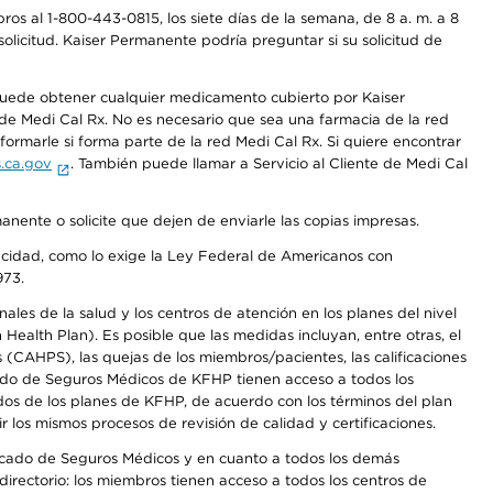
os al 1-800-443-0815, los siete días de la semana, de 8 a. m. a 8
olicitud. Kaiser Permanente podría preguntar si su solicitud de
 puede obtener cualquier medicamento cubierto por Kaiser
e Medi Cal Rx. No es necesario que sea una farmacia de la red
rmarle si forma parte de la red Medi Cal Rx. Si quiere encontrar
.ca.gov
. También puede llamar a Servicio al Cliente de Medi Cal
anente o solicite que dejen de enviarle las copias impresas.
apacidad, como lo exige la Ley Federal de Americanos con
973.
les de la salud y los centros de atención en los planes del nivel
alth Plan). Es posible que las medidas incluyan, entre otras, el
CAHPS), las quejas de los miembros/pacientes, las calificaciones
rcado de Seguros Médicos de KFHP tienen acceso a todos los
dos de los planes de KFHP, de acuerdo con los términos del plan
os mismos procesos de revisión de calidad y certificaciones.
Mercado de Seguros Médicos y en cuanto a todos los demás
irectorio: los miembros tienen acceso a todos los centros de