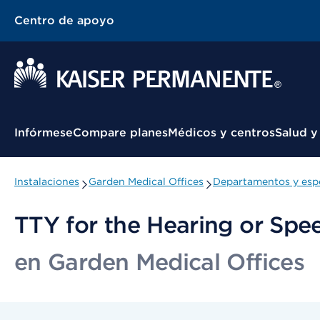
Centro de apoyo
Menú contextual
Infórmese
Compare planes
Médicos y centros
Salud y
Instalaciones
Garden Medical Offices
Departamentos y espe
TTY for the Hearing or Spe
en Garden Medical Offices