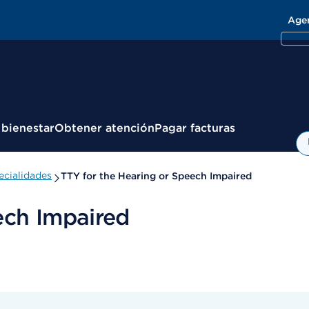
Age
 bienestar
Obtener atención
Pagar facturas
cialidades
TTY for the Hearing or Speech Impaired
ech Impaired