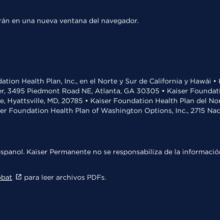
rirán en una nueva ventana del navegador.
ation Health Plan, Inc., en el Norte y Sur de California y Hawái 
r, 3495 Piedmont Road NE, Atlanta, GA 30305 • Kaiser Foundatio
ve, Hyattsville, MD, 20785 • Kaiser Foundation Health Plan del N
ser Foundation Health Plan of Washington Options, Inc., 2715 N
spanol. Kaiser Permanente no se responsabiliza de la información
obat
para leer archivos PDFs.