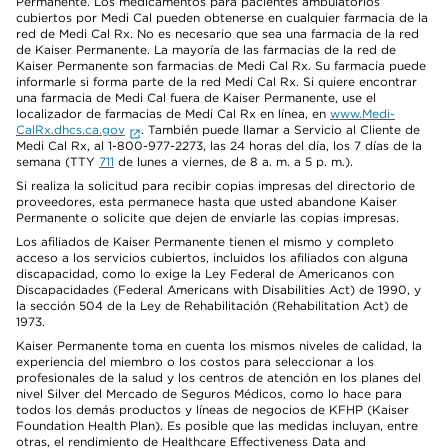
Permanente. Los medicamentos para pacientes ambulatorios
cubiertos por Medi Cal pueden obtenerse en cualquier farmacia de la
red de Medi Cal Rx. No es necesario que sea una farmacia de la red
de Kaiser Permanente. La mayoría de las farmacias de la red de
Kaiser Permanente son farmacias de Medi Cal Rx. Su farmacia puede
informarle si forma parte de la red Medi Cal Rx. Si quiere encontrar
una farmacia de Medi Cal fuera de Kaiser Permanente, use el
localizador de farmacias de Medi Cal Rx en línea, en
www.Medi-
CalRx.dhcs.ca.gov
. También puede llamar a Servicio al Cliente de
Medi Cal Rx, al 1-800-977-2273, las 24 horas del día, los 7 días de la
semana (TTY
711
de lunes a viernes, de 8 a. m. a 5 p. m.).
Si realiza la solicitud para recibir copias impresas del directorio de
proveedores, esta permanece hasta que usted abandone Kaiser
Permanente o solicite que dejen de enviarle las copias impresas.
Los afiliados de Kaiser Permanente tienen el mismo y completo
acceso a los servicios cubiertos, incluidos los afiliados con alguna
discapacidad, como lo exige la Ley Federal de Americanos con
Discapacidades (Federal Americans with Disabilities Act) de 1990, y
la sección 504 de la Ley de Rehabilitación (Rehabilitation Act) de
1973.
Kaiser Permanente toma en cuenta los mismos niveles de calidad, la
experiencia del miembro o los costos para seleccionar a los
profesionales de la salud y los centros de atención en los planes del
nivel Silver del Mercado de Seguros Médicos, como lo hace para
todos los demás productos y líneas de negocios de KFHP (Kaiser
Foundation Health Plan). Es posible que las medidas incluyan, entre
otras, el rendimiento de Healthcare Effectiveness Data and