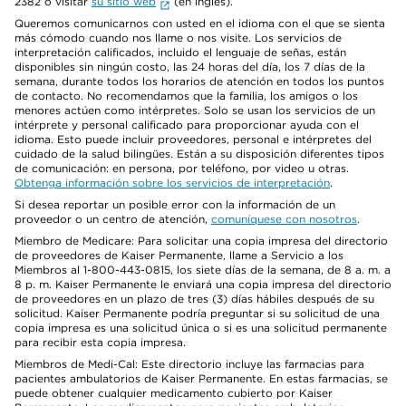
2382 o visitar
su sitio web
(en inglés).
Queremos comunicarnos con usted en el idioma con el que se sienta
más cómodo cuando nos llame o nos visite. Los servicios de
interpretación calificados, incluido el lenguaje de señas, están
disponibles sin ningún costo, las 24 horas del día, los 7 días de la
semana, durante todos los horarios de atención en todos los puntos
de contacto. No recomendamos que la familia, los amigos o los
menores actúen como intérpretes. Solo se usan los servicios de un
intérprete y personal calificado para proporcionar ayuda con el
idioma. Esto puede incluir proveedores, personal e intérpretes del
cuidado de la salud bilingües. Están a su disposición diferentes tipos
de comunicación: en persona, por teléfono, por video u otras.
Obtenga información sobre los servicios de interpretación
.
Si desea reportar un posible error con la información de un
proveedor o un centro de atención,
comuníquese con nosotros
.
Miembro de Medicare: Para solicitar una copia impresa del directorio
de proveedores de Kaiser Permanente, llame a Servicio a los
Miembros al 1-800-443-0815, los siete días de la semana, de 8 a. m. a
8 p. m. Kaiser Permanente le enviará una copia impresa del directorio
de proveedores en un plazo de tres (3) días hábiles después de su
solicitud. Kaiser Permanente podría preguntar si su solicitud de una
copia impresa es una solicitud única o si es una solicitud permanente
para recibir esta copia impresa.
Miembros de Medi-Cal: Este directorio incluye las farmacias para
pacientes ambulatorios de Kaiser Permanente. En estas farmacias, se
puede obtener cualquier medicamento cubierto por Kaiser