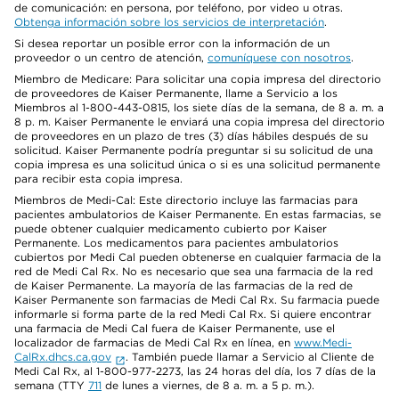
de comunicación: en persona, por teléfono, por video u otras.
Obtenga información sobre los servicios de interpretación
.
Si desea reportar un posible error con la información de un
proveedor o un centro de atención,
comuníquese con nosotros
.
Miembro de Medicare: Para solicitar una copia impresa del directorio
de proveedores de Kaiser Permanente, llame a Servicio a los
Miembros al 1-800-443-0815, los siete días de la semana, de 8 a. m. a
8 p. m. Kaiser Permanente le enviará una copia impresa del directorio
de proveedores en un plazo de tres (3) días hábiles después de su
solicitud. Kaiser Permanente podría preguntar si su solicitud de una
copia impresa es una solicitud única o si es una solicitud permanente
para recibir esta copia impresa.
Miembros de Medi-Cal: Este directorio incluye las farmacias para
pacientes ambulatorios de Kaiser Permanente. En estas farmacias, se
puede obtener cualquier medicamento cubierto por Kaiser
Permanente. Los medicamentos para pacientes ambulatorios
cubiertos por Medi Cal pueden obtenerse en cualquier farmacia de la
red de Medi Cal Rx. No es necesario que sea una farmacia de la red
de Kaiser Permanente. La mayoría de las farmacias de la red de
Kaiser Permanente son farmacias de Medi Cal Rx. Su farmacia puede
informarle si forma parte de la red Medi Cal Rx. Si quiere encontrar
una farmacia de Medi Cal fuera de Kaiser Permanente, use el
localizador de farmacias de Medi Cal Rx en línea, en
www.Medi-
CalRx.dhcs.ca.gov
. También puede llamar a Servicio al Cliente de
Medi Cal Rx, al 1-800-977-2273, las 24 horas del día, los 7 días de la
semana (TTY
711
de lunes a viernes, de 8 a. m. a 5 p. m.).