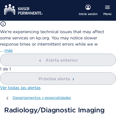
Menú
Inicie sesión
We're experiencing technical issues that may affect
some services on kp.org. You may notice slower
response times or intermittent errors while we w
…
más
Alerta anterior
mostrando
1
de
1
Próxima alerta
Ver todas las alertas
Departamentos y especialidades
Departamentos y especialidades
Radiology/Diagnostic Imaging