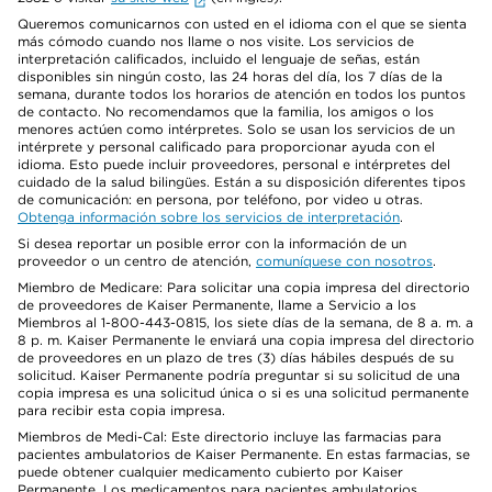
Queremos comunicarnos con usted en el idioma con el que se sienta
más cómodo cuando nos llame o nos visite. Los servicios de
interpretación calificados, incluido el lenguaje de señas, están
disponibles sin ningún costo, las 24 horas del día, los 7 días de la
semana, durante todos los horarios de atención en todos los puntos
de contacto. No recomendamos que la familia, los amigos o los
menores actúen como intérpretes. Solo se usan los servicios de un
intérprete y personal calificado para proporcionar ayuda con el
idioma. Esto puede incluir proveedores, personal e intérpretes del
cuidado de la salud bilingües. Están a su disposición diferentes tipos
de comunicación: en persona, por teléfono, por video u otras.
Obtenga información sobre los servicios de interpretación
.
Si desea reportar un posible error con la información de un
proveedor o un centro de atención,
comuníquese con nosotros
.
Miembro de Medicare: Para solicitar una copia impresa del directorio
de proveedores de Kaiser Permanente, llame a Servicio a los
Miembros al 1-800-443-0815, los siete días de la semana, de 8 a. m. a
8 p. m. Kaiser Permanente le enviará una copia impresa del directorio
de proveedores en un plazo de tres (3) días hábiles después de su
solicitud. Kaiser Permanente podría preguntar si su solicitud de una
copia impresa es una solicitud única o si es una solicitud permanente
para recibir esta copia impresa.
Miembros de Medi-Cal: Este directorio incluye las farmacias para
pacientes ambulatorios de Kaiser Permanente. En estas farmacias, se
puede obtener cualquier medicamento cubierto por Kaiser
Permanente. Los medicamentos para pacientes ambulatorios