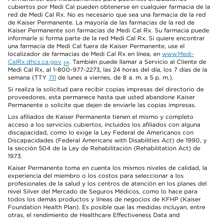
cubiertos por Medi Cal pueden obtenerse en cualquier farmacia de la
red de Medi Cal Rx. No es necesario que sea una farmacia de la red
de Kaiser Permanente. La mayoría de las farmacias de la red de
Kaiser Permanente son farmacias de Medi Cal Rx. Su farmacia puede
informarle si forma parte de la red Medi Cal Rx. Si quiere encontrar
una farmacia de Medi Cal fuera de Kaiser Permanente, use el
localizador de farmacias de Medi Cal Rx en línea, en
www.Medi-
CalRx.dhcs.ca.gov
. También puede llamar a Servicio al Cliente de
Medi Cal Rx, al 1-800-977-2273, las 24 horas del día, los 7 días de la
semana (TTY
711
de lunes a viernes, de 8 a. m. a 5 p. m.).
Si realiza la solicitud para recibir copias impresas del directorio de
proveedores, esta permanece hasta que usted abandone Kaiser
Permanente o solicite que dejen de enviarle las copias impresas.
Los afiliados de Kaiser Permanente tienen el mismo y completo
acceso a los servicios cubiertos, incluidos los afiliados con alguna
discapacidad, como lo exige la Ley Federal de Americanos con
Discapacidades (Federal Americans with Disabilities Act) de 1990, y
la sección 504 de la Ley de Rehabilitación (Rehabilitation Act) de
1973.
Kaiser Permanente toma en cuenta los mismos niveles de calidad, la
experiencia del miembro o los costos para seleccionar a los
profesionales de la salud y los centros de atención en los planes del
nivel Silver del Mercado de Seguros Médicos, como lo hace para
todos los demás productos y líneas de negocios de KFHP (Kaiser
Foundation Health Plan). Es posible que las medidas incluyan, entre
otras, el rendimiento de Healthcare Effectiveness Data and