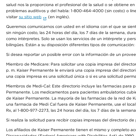
salud nos la proporciona el profesional de la salud o se obtiene e
problemas auditivos y del habla: 1-800-464-4000 (sin costo) o lín
visitar
su sitio web
(en inglés).
Queremos comunicarnos con usted en el idioma con el que se sienta 
sin ningún costo, las 24 horas del día, los 7 días de la semana, d
como intérpretes. Solo se usan los servicios de un intérprete y per
bilingües. Están a su disposición diferentes tipos de comunicación:
Si desea reportar un posible error con la información de un prove
Miembro de Medicare: Para solicitar una copia impresa del director
p. m. Kaiser Permanente le enviará una copia impresa del directori
una copia impresa es una solicitud única o si es una solicitud perm
Miembros de Medi-Cal: Este directorio incluye las farmacias para
Permanente. Los medicamentos para pacientes ambulatorios cubier
de Kaiser Permanente. La mayoría de las farmacias de la red de Ka
una farmacia de Medi Cal fuera de Kaiser Permanente, use el local
Rx, al 1-800-977-2273, las 24 horas del día, los 7 días de la sema
Si realiza la solicitud para recibir copias impresas del directori
Los afiliados de Kaiser Permanente tienen el mismo y completo acce
Discapacidades (Federal Americans with Disabilities Act) de 1990, 