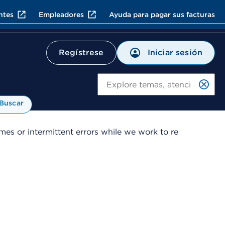
ntes
Empleadores
Ayuda para pagar sus facturas
Iniciar sesión
Regístrese
Bu
Buscar
es or intermittent errors while we work to re