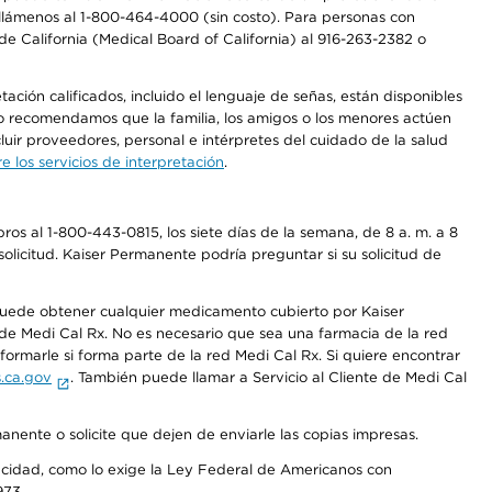
a, llámenos al 1-800-464-4000 (sin costo). Para personas con
e California (Medical Board of California) al 916-263-2382 o
ción calificados, incluido el lenguaje de señas, están disponibles
 No recomendamos que la familia, los amigos o los menores actúen
luir proveedores, personal e intérpretes del cuidado de la salud
 los servicios de interpretación
.
os al 1-800-443-0815, los siete días de la semana, de 8 a. m. a 8
olicitud. Kaiser Permanente podría preguntar si su solicitud de
 puede obtener cualquier medicamento cubierto por Kaiser
e Medi Cal Rx. No es necesario que sea una farmacia de la red
rmarle si forma parte de la red Medi Cal Rx. Si quiere encontrar
.ca.gov
. También puede llamar a Servicio al Cliente de Medi Cal
anente o solicite que dejen de enviarle las copias impresas.
apacidad, como lo exige la Ley Federal de Americanos con
973.