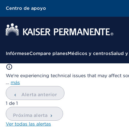
Centro de apoyo
Menú contextual
Infórmese
Compare planes
Médicos y centros
Salud y
We're experiencing technical issues that may affect so
…
más
Alerta anterior
mostrando
1
de
1
Próxima alerta
Ver todas las alertas