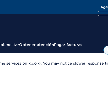
Age
 bienestar
Obtener atención
Pagar facturas
me services on kp.org. You may notice slower response tim