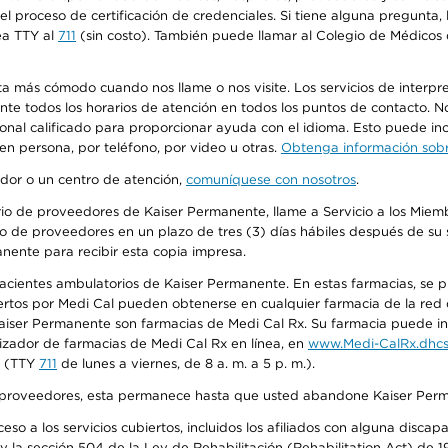
n el proceso de certificación de credenciales. Si tiene alguna pregunt
ea TTY al
711
(sin costo). También puede llamar al Colegio de Médicos d
más cómodo cuando nos llame o nos visite. Los servicios de interpreta
urante todos los horarios de atención en todos los puntos de contacto.
sonal calificado para proporcionar ayuda con el idioma. Esto puede inc
 en persona, por teléfono, por video u otras.
Obtenga información sobre
edor o un centro de atención,
comuníquese con nosotros
.
io de proveedores de Kaiser Permanente, llame a Servicio a los Miembr
o de proveedores en un plazo de tres (3) días hábiles después de su s
anente para recibir esta copia impresa.
 pacientes ambulatorios de Kaiser Permanente. En estas farmacias, se
tos por Medi Cal pueden obtenerse en cualquier farmacia de la red d
iser Permanente son farmacias de Medi Cal Rx. Su farmacia puede info
izador de farmacias de Medi Cal Rx en línea, en
www.Medi-CalRx.dhcs
na (TTY
711
de lunes a viernes, de 8 a. m. a 5 p. m.).
o de proveedores, esta permanece hasta que usted abandone Kaiser Perm
so a los servicios cubiertos, incluidos los afiliados con alguna disc
y la sección 504 de la Ley de Rehabilitación (Rehabilitation Act) de 1