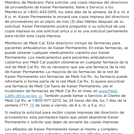
Miembro de Medicare: Para solicitar una copia impresa del directorio
de proveedores de Kaiser Permanente, llame a Servicio a los
Miembros al 1-800-443-0815, los siete días de la semana, de 8 a. m. a
8 p. m. Kaiser Permanente le enviará una copia impresa del directorio
de proveedores en un plazo de tres (3) días hábiles después de su
solicitud. Kaiser Permanente podría preguntar si su solicitud de una
copia impresa es una solicitud única o si es una solicitud permanente
para recibir esta copia impresa.
Miembros de Medi-Cal: Este directorio incluye las farmacias para
pacientes ambulatorios de Kaiser Permanente. En estas farmacias, se
puede obtener cualquier medicamento cubierto por Kaiser
Permanente. Los medicamentos para pacientes ambulatorios
cubiertos por Medi Cal pueden obtenerse en cualquier farmacia de la
red de Medi Cal Rx. No es necesario que sea una farmacia de la red
de Kaiser Permanente. La mayoría de las farmacias de la red de
Kaiser Permanente son farmacias de Medi Cal Rx. Su farmacia puede
informarle si forma parte de la red Medi Cal Rx. Si quiere encontrar
una farmacia de Medi Cal fuera de Kaiser Permanente, use el
localizador de farmacias de Medi Cal Rx en línea, en
www.Medi-
CalRx.dhcs.ca.gov
. También puede llamar a Servicio al Cliente de
Medi Cal Rx, al 1-800-977-2273, las 24 horas del día, los 7 días de la
semana (TTY
711
de lunes a viernes, de 8 a. m. a 5 p. m.).
Si realiza la solicitud para recibir copias impresas del directorio de
proveedores, esta permanece hasta que usted abandone Kaiser
Permanente o solicite que dejen de enviarle las copias impresas.
Los afiliados de Kaiser Permanente tienen el mismo y completo
acceso a los servicios cubiertos, incluidos los afiliados con alguna