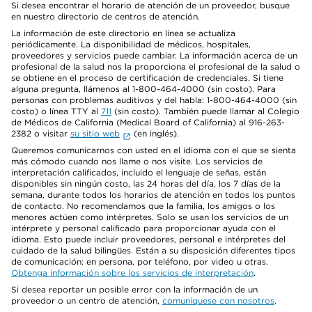
Si desea encontrar el horario de atención de un proveedor, busque
en nuestro directorio de centros de atención.
La información de este directorio en línea se actualiza
periódicamente. La disponibilidad de médicos, hospitales,
proveedores y servicios puede cambiar. La información acerca de un
profesional de la salud nos la proporciona el profesional de la salud o
se obtiene en el proceso de certificación de credenciales. Si tiene
alguna pregunta, llámenos al 1-800-464-4000 (sin costo). Para
personas con problemas auditivos y del habla: 1-800-464-4000 (sin
costo) o línea TTY al
711
(sin costo). También puede llamar al Colegio
de Médicos de California (Medical Board of California) al 916-263-
2382 o visitar
su sitio web
(en inglés).
Queremos comunicarnos con usted en el idioma con el que se sienta
más cómodo cuando nos llame o nos visite. Los servicios de
interpretación calificados, incluido el lenguaje de señas, están
disponibles sin ningún costo, las 24 horas del día, los 7 días de la
semana, durante todos los horarios de atención en todos los puntos
de contacto. No recomendamos que la familia, los amigos o los
menores actúen como intérpretes. Solo se usan los servicios de un
intérprete y personal calificado para proporcionar ayuda con el
idioma. Esto puede incluir proveedores, personal e intérpretes del
cuidado de la salud bilingües. Están a su disposición diferentes tipos
de comunicación: en persona, por teléfono, por video u otras.
Obtenga información sobre los servicios de interpretación
.
Si desea reportar un posible error con la información de un
proveedor o un centro de atención,
comuníquese con nosotros
.