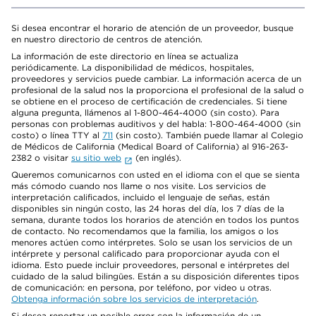
Si desea encontrar el horario de atención de un proveedor, busque
en nuestro directorio de centros de atención.
La información de este directorio en línea se actualiza
periódicamente. La disponibilidad de médicos, hospitales,
proveedores y servicios puede cambiar. La información acerca de un
profesional de la salud nos la proporciona el profesional de la salud o
se obtiene en el proceso de certificación de credenciales. Si tiene
alguna pregunta, llámenos al 1-800-464-4000 (sin costo). Para
personas con problemas auditivos y del habla: 1-800-464-4000 (sin
costo) o línea TTY al
711
(sin costo). También puede llamar al Colegio
de Médicos de California (Medical Board of California) al 916-263-
2382 o visitar
su sitio web
(en inglés).
Queremos comunicarnos con usted en el idioma con el que se sienta
más cómodo cuando nos llame o nos visite. Los servicios de
interpretación calificados, incluido el lenguaje de señas, están
disponibles sin ningún costo, las 24 horas del día, los 7 días de la
semana, durante todos los horarios de atención en todos los puntos
de contacto. No recomendamos que la familia, los amigos o los
menores actúen como intérpretes. Solo se usan los servicios de un
intérprete y personal calificado para proporcionar ayuda con el
idioma. Esto puede incluir proveedores, personal e intérpretes del
cuidado de la salud bilingües. Están a su disposición diferentes tipos
de comunicación: en persona, por teléfono, por video u otras.
Obtenga información sobre los servicios de interpretación
.
Si desea reportar un posible error con la información de un