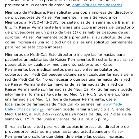
proveedor o un centro de atención,
comuníquese con nosotros
.
Miembro de Medicare: Para solicitar una copia impresa del directorio
de proveedores de Kaiser Permanente, llame a Servicio a los
Miembros al 1-800-443-0815, los siete días de la semana, de 8 a. m. a
8 p. m. Kaiser Permanente le enviará una copia impresa del directorio
de proveedores en un plazo de tres (3) días hábiles después de su
solicitud. Kaiser Permanente podría preguntar si su solicitud de una
copia impresa es una solicitud única o si es una solicitud permanente
para recibir esta copia impresa.
Miembros de Medi-Cal: Este directorio incluye las farmacias para
pacientes ambulatorios de Kaiser Permanente. En estas farmacias, se
puede obtener cualquier medicamento cubierto por Kaiser
Permanente. Los medicamentos para pacientes ambulatorios
cubiertos por Medi Cal pueden obtenerse en cualquier farmacia de la
red de Medi Cal Rx. No es necesario que sea una farmacia de la red
de Kaiser Permanente. La mayoría de las farmacias de la red de
Kaiser Permanente son farmacias de Medi Cal Rx. Su farmacia puede
informarle si forma parte de la red Medi Cal Rx. Si quiere encontrar
una farmacia de Medi Cal fuera de Kaiser Permanente, use el
localizador de farmacias de Medi Cal Rx en línea, en
www.Medi-
CalRx.dhcs.ca.gov
. También puede llamar a Servicio al Cliente de
Medi Cal Rx, al 1-800-977-2273, las 24 horas del día, los 7 días de la
semana (TTY
711
de lunes a viernes, de 8 a. m. a 5 p. m.).
Si realiza la solicitud para recibir copias impresas del directorio de
proveedores, esta permanece hasta que usted abandone Kaiser
Permanente o solicite que dejen de enviarle las copias impresas.