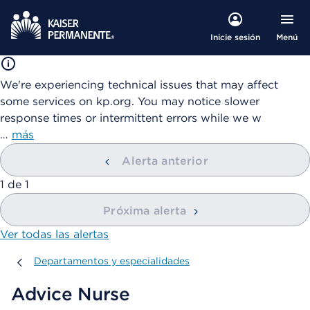
Menú
Inicie sesión
We're experiencing technical issues that may affect
some services on kp.org. You may notice slower
response times or intermittent errors while we w
…
más
Alerta anterior
mostrando
1
de
1
Próxima alerta
Ver todas las alertas
Departamentos y especialidades
Departamentos y especialidades
Advice Nurse