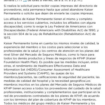
semana (TTY
711
de lunes a viernes, de 8 a. m. a 5 p. m.).
Si realiza la solicitud para recibir copias impresas del directorio de
proveedores, esta permanece hasta que usted abandone Kaiser
Permanente o solicite que dejen de enviarle las copias impresas.
Los afiliados de Kaiser Permanente tienen el mismo y completo
acceso a los servicios cubiertos, incluidos los afiliados con alguna
discapacidad, como lo exige la Ley Federal de Americanos con
Discapacidades (Federal Americans with Disabilities Act) de 1990, y
la sección 504 de la Ley de Rehabilitación (Rehabilitation Act) de
1973.
Kaiser Permanente toma en cuenta los mismos niveles de calidad, la
experiencia del miembro o los costos para seleccionar a los
profesionales de la salud y los centros de atención en los planes del
nivel Silver del Mercado de Seguros Médicos, como lo hace para
todos los demás productos y líneas de negocios de KFHP (Kaiser
Foundation Health Plan). Es posible que las medidas incluyan, entre
otras, el rendimiento de Healthcare Effectiveness Data and
Information Set (HEDIS)/Consumer Assessment of Healthcare
Providers and Systems (CAHPS), las quejas de los
miembros/pacientes, las calificaciones de seguridad del paciente, las
medidas de calidad del hospital y la necesidad geográfica.Los
miembros inscritos en los planes del Mercado de Seguros Médicos de
KFHP tienen acceso a todos los proveedores del cuidado de la salud
profesionales, institucionales y complementarios que participan en la
red de proveedores contratados de los planes de KFHP, de acuerdo
con los términos del plan de cobertura de KFHP de los miembros.
Todos los médicos del grupo médico de Kaiser Permanente y los