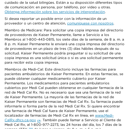
cuidado de la salud bilingües. Están a su disposición diferentes tipos
de comunicación: en persona, por teléfono, por video u otras.
Obtenga información sobre los servicios de interpretación
.
Si desea reportar un posible error con la información de un
proveedor o un centro de atención,
comuníquese con nosotros
.
Miembro de Medicare: Para solicitar una copia impresa del directorio
de proveedores de Kaiser Permanente, llame a Servicio a los
Miembros al 1-800-443-0815, los siete días de la semana, de 8 a. m. a
8 p. m. Kaiser Permanente le enviará una copia impresa del directorio
de proveedores en un plazo de tres (3) días hábiles después de su
solicitud. Kaiser Permanente podría preguntar si su solicitud de una
copia impresa es una solicitud única o si es una solicitud permanente
para recibir esta copia impresa.
Miembros de Medi-Cal: Este directorio incluye las farmacias para
pacientes ambulatorios de Kaiser Permanente. En estas farmacias, se
puede obtener cualquier medicamento cubierto por Kaiser
Permanente. Los medicamentos para pacientes ambulatorios
cubiertos por Medi Cal pueden obtenerse en cualquier farmacia de la
red de Medi Cal Rx. No es necesario que sea una farmacia de la red
de Kaiser Permanente. La mayoría de las farmacias de la red de
Kaiser Permanente son farmacias de Medi Cal Rx. Su farmacia puede
informarle si forma parte de la red Medi Cal Rx. Si quiere encontrar
una farmacia de Medi Cal fuera de Kaiser Permanente, use el
localizador de farmacias de Medi Cal Rx en línea, en
www.Medi-
CalRx.dhcs.ca.gov
. También puede llamar a Servicio al Cliente de
Medi Cal Rx, al 1-800-977-2273, las 24 horas del día, los 7 días de la