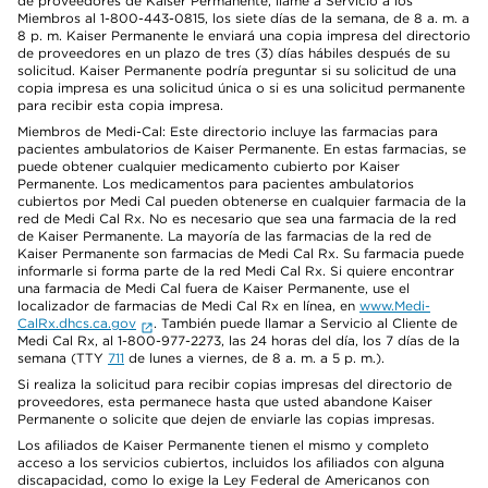
de proveedores de Kaiser Permanente, llame a Servicio a los
Miembros al 1-800-443-0815, los siete días de la semana, de 8 a. m. a
8 p. m. Kaiser Permanente le enviará una copia impresa del directorio
de proveedores en un plazo de tres (3) días hábiles después de su
solicitud. Kaiser Permanente podría preguntar si su solicitud de una
copia impresa es una solicitud única o si es una solicitud permanente
para recibir esta copia impresa.
Miembros de Medi-Cal: Este directorio incluye las farmacias para
pacientes ambulatorios de Kaiser Permanente. En estas farmacias, se
puede obtener cualquier medicamento cubierto por Kaiser
Permanente. Los medicamentos para pacientes ambulatorios
cubiertos por Medi Cal pueden obtenerse en cualquier farmacia de la
red de Medi Cal Rx. No es necesario que sea una farmacia de la red
de Kaiser Permanente. La mayoría de las farmacias de la red de
Kaiser Permanente son farmacias de Medi Cal Rx. Su farmacia puede
informarle si forma parte de la red Medi Cal Rx. Si quiere encontrar
una farmacia de Medi Cal fuera de Kaiser Permanente, use el
localizador de farmacias de Medi Cal Rx en línea, en
www.Medi-
CalRx.dhcs.ca.gov
. También puede llamar a Servicio al Cliente de
Medi Cal Rx, al 1-800-977-2273, las 24 horas del día, los 7 días de la
semana (TTY
711
de lunes a viernes, de 8 a. m. a 5 p. m.).
Si realiza la solicitud para recibir copias impresas del directorio de
proveedores, esta permanece hasta que usted abandone Kaiser
Permanente o solicite que dejen de enviarle las copias impresas.
Los afiliados de Kaiser Permanente tienen el mismo y completo
acceso a los servicios cubiertos, incluidos los afiliados con alguna
discapacidad, como lo exige la Ley Federal de Americanos con