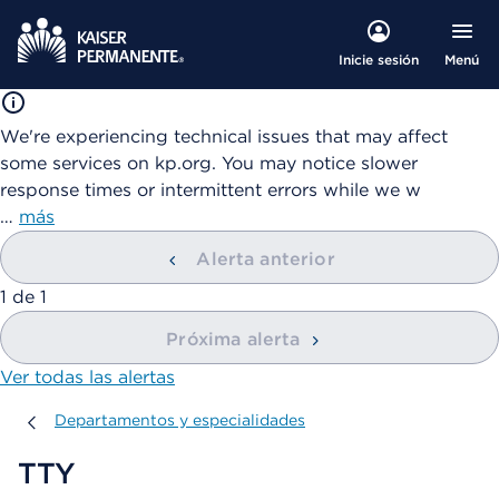
Menú
Inicie sesión
We're experiencing technical issues that may affect
some services on kp.org. You may notice slower
response times or intermittent errors while we w
…
más
Alerta anterior
mostrando
1
de
1
Próxima alerta
Ver todas las alertas
Departamentos y especialidades
Departamentos y especialidades
TTY