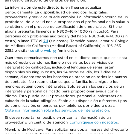
en nuestro directorio de centros de atención.
La información de este directorio en línea se actualiza
periódicamente. La disponibilidad de médicos, hospitales,
proveedores y servicios puede cambiar. La información acerca de un
profesional de la salud nos la proporciona el profesional de la salud o
se obtiene en el proceso de certificación de credenciales. Si tiene
alguna pregunta, llámenos al 1-800-464-4000 (sin costo). Para
personas con problemas auditivos y del habla: 1-800-464-4000 (sin
costo) o línea TTY al
711
(sin costo). También puede llamar al Colegio
de Médicos de California (Medical Board of California) al 916-263-
2382 o visitar
su sitio web
(en inglés).
Queremos comunicarnos con usted en el idioma con el que se sienta
más cómodo cuando nos llame o nos visite. Los servicios de
interpretación calificados, incluido el lenguaje de señas, están
disponibles sin ningún costo, las 24 horas del día, los 7 días de la
semana, durante todos los horarios de atención en todos los puntos
de contacto. No recomendamos que la familia, los amigos o los
menores actúen como intérpretes. Solo se usan los servicios de un
intérprete y personal calificado para proporcionar ayuda con el
idioma. Esto puede incluir proveedores, personal e intérpretes del
cuidado de la salud bilingües. Están a su disposición diferentes tipos
de comunicación: en persona, por teléfono, por video u otras.
Obtenga información sobre los servicios de interpretación
.
Si desea reportar un posible error con la información de un
proveedor o un centro de atención,
comuníquese con nosotros
.
Miembro de Medicare: Para solicitar una copia impresa del directorio