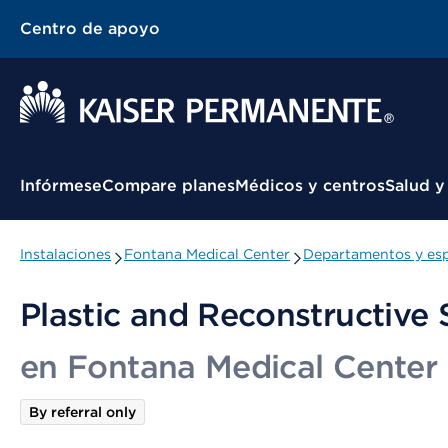
Centro de apoyo
Menú contextual
Infórmese
Compare planes
Médicos y centros
Salud y
Instalaciones
Fontana Medical Center
Departamentos y esp
Plastic and Reconstructive 
en Fontana Medical Center
By referral only