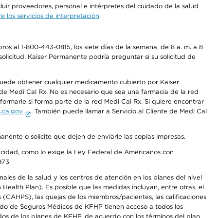
luir proveedores, personal e intérpretes del cuidado de la salud
 los servicios de interpretación
.
os al 1-800-443-0815, los siete días de la semana, de 8 a. m. a 8
olicitud. Kaiser Permanente podría preguntar si su solicitud de
 puede obtener cualquier medicamento cubierto por Kaiser
e Medi Cal Rx. No es necesario que sea una farmacia de la red
rmarle si forma parte de la red Medi Cal Rx. Si quiere encontrar
.ca.gov
. También puede llamar a Servicio al Cliente de Medi Cal
anente o solicite que dejen de enviarle las copias impresas.
apacidad, como lo exige la Ley Federal de Americanos con
973.
les de la salud y los centros de atención en los planes del nivel
alth Plan). Es posible que las medidas incluyan, entre otras, el
CAHPS), las quejas de los miembros/pacientes, las calificaciones
rcado de Seguros Médicos de KFHP tienen acceso a todos los
dos de los planes de KFHP, de acuerdo con los términos del plan