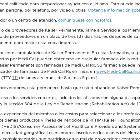
sonal calificado para proporcionar ayuda con el idioma. Esto puede inc
 en persona, por teléfono, por video u otras.
Obtenga información sobre
edor o un centro de atención,
comuníquese con nosotros
.
io de proveedores de Kaiser Permanente, llame a Servicio a los Miembr
o de proveedores en un plazo de tres (3) días hábiles después de su s
anente para recibir esta copia impresa.
 pacientes ambulatorios de Kaiser Permanente. En estas farmacias, se
tos por Medi Cal pueden obtenerse en cualquier farmacia de la red d
iser Permanente son farmacias de Medi Cal Rx. Su farmacia puede info
izador de farmacias de Medi Cal Rx en línea, en
www.Medi-CalRx.dhcs
na (TTY
711
de lunes a viernes, de 8 a. m. a 5 p. m.).
o de proveedores, esta permanece hasta que usted abandone Kaiser Perm
so a los servicios cubiertos, incluidos los afiliados con alguna disc
y la sección 504 de la Ley de Rehabilitación (Rehabilitation Act) de 1
 experiencia del miembro o los costos para seleccionar a los profesiona
s demás productos y líneas de negocios de KFHP (Kaiser Foundation He
t (HEDIS)/Consumer Assessment of Healthcare Providers and Systems (
 la necesidad geográfica.Los miembros inscritos en los planes del Me
s y complementarios que participan en la red de proveedores contrata