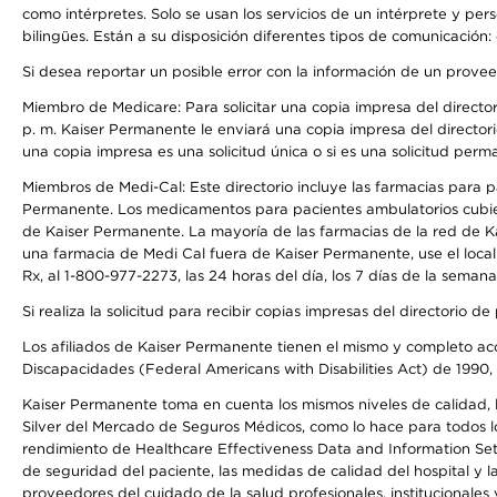
como intérpretes. Solo se usan los servicios de un intérprete y per
bilingües. Están a su disposición diferentes tipos de comunicación:
Si desea reportar un posible error con la información de un prove
Miembro de Medicare: Para solicitar una copia impresa del director
p. m. Kaiser Permanente le enviará una copia impresa del directori
una copia impresa es una solicitud única o si es una solicitud perm
Miembros de Medi-Cal: Este directorio incluye las farmacias para
Permanente. Los medicamentos para pacientes ambulatorios cubier
de Kaiser Permanente. La mayoría de las farmacias de la red de Ka
una farmacia de Medi Cal fuera de Kaiser Permanente, use el local
Rx, al 1-800-977-2273, las 24 horas del día, los 7 días de la sema
Si realiza la solicitud para recibir copias impresas del directori
Los afiliados de Kaiser Permanente tienen el mismo y completo acce
Discapacidades (Federal Americans with Disabilities Act) de 1990, 
Kaiser Permanente toma en cuenta los mismos niveles de calidad, la
Silver del Mercado de Seguros Médicos, como lo hace para todos lo
rendimiento de Healthcare Effectiveness Data and Information Se
de seguridad del paciente, las medidas de calidad del hospital y
proveedores del cuidado de la salud profesionales, institucionale