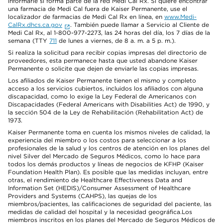
informarle si forma parte de la red Medi Cal Rx. Si quiere encontrar
una farmacia de Medi Cal fuera de Kaiser Permanente, use el
localizador de farmacias de Medi Cal Rx en línea, en
www.Medi-
CalRx.dhcs.ca.gov
. También puede llamar a Servicio al Cliente de
Medi Cal Rx, al 1-800-977-2273, las 24 horas del día, los 7 días de la
semana (TTY
711
de lunes a viernes, de 8 a. m. a 5 p. m.).
Si realiza la solicitud para recibir copias impresas del directorio de
proveedores, esta permanece hasta que usted abandone Kaiser
Permanente o solicite que dejen de enviarle las copias impresas.
Los afiliados de Kaiser Permanente tienen el mismo y completo
acceso a los servicios cubiertos, incluidos los afiliados con alguna
discapacidad, como lo exige la Ley Federal de Americanos con
Discapacidades (Federal Americans with Disabilities Act) de 1990, y
la sección 504 de la Ley de Rehabilitación (Rehabilitation Act) de
1973.
Kaiser Permanente toma en cuenta los mismos niveles de calidad, la
experiencia del miembro o los costos para seleccionar a los
profesionales de la salud y los centros de atención en los planes del
nivel Silver del Mercado de Seguros Médicos, como lo hace para
todos los demás productos y líneas de negocios de KFHP (Kaiser
Foundation Health Plan). Es posible que las medidas incluyan, entre
otras, el rendimiento de Healthcare Effectiveness Data and
Information Set (HEDIS)/Consumer Assessment of Healthcare
Providers and Systems (CAHPS), las quejas de los
miembros/pacientes, las calificaciones de seguridad del paciente, las
medidas de calidad del hospital y la necesidad geográfica.Los
miembros inscritos en los planes del Mercado de Seguros Médicos de