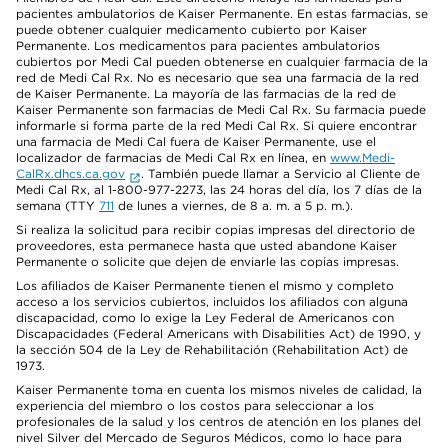
pacientes ambulatorios de Kaiser Permanente. En estas farmacias, se
puede obtener cualquier medicamento cubierto por Kaiser
Permanente. Los medicamentos para pacientes ambulatorios
cubiertos por Medi Cal pueden obtenerse en cualquier farmacia de la
red de Medi Cal Rx. No es necesario que sea una farmacia de la red
de Kaiser Permanente. La mayoría de las farmacias de la red de
Kaiser Permanente son farmacias de Medi Cal Rx. Su farmacia puede
informarle si forma parte de la red Medi Cal Rx. Si quiere encontrar
una farmacia de Medi Cal fuera de Kaiser Permanente, use el
localizador de farmacias de Medi Cal Rx en línea, en
www.Medi-
CalRx.dhcs.ca.gov
. También puede llamar a Servicio al Cliente de
Medi Cal Rx, al 1-800-977-2273, las 24 horas del día, los 7 días de la
semana (TTY
711
de lunes a viernes, de 8 a. m. a 5 p. m.).
Si realiza la solicitud para recibir copias impresas del directorio de
proveedores, esta permanece hasta que usted abandone Kaiser
Permanente o solicite que dejen de enviarle las copias impresas.
Los afiliados de Kaiser Permanente tienen el mismo y completo
acceso a los servicios cubiertos, incluidos los afiliados con alguna
discapacidad, como lo exige la Ley Federal de Americanos con
Discapacidades (Federal Americans with Disabilities Act) de 1990, y
la sección 504 de la Ley de Rehabilitación (Rehabilitation Act) de
1973.
Kaiser Permanente toma en cuenta los mismos niveles de calidad, la
experiencia del miembro o los costos para seleccionar a los
profesionales de la salud y los centros de atención en los planes del
nivel Silver del Mercado de Seguros Médicos, como lo hace para