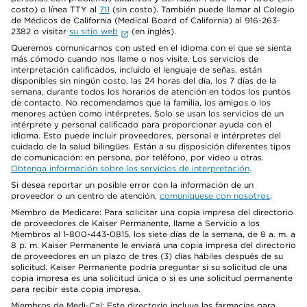
costo) o línea TTY al
711
(sin costo). También puede llamar al Colegio
de Médicos de California (Medical Board of California) al 916-263-
2382 o visitar
su sitio web
(en inglés).
Queremos comunicarnos con usted en el idioma con el que se sienta
más cómodo cuando nos llame o nos visite. Los servicios de
interpretación calificados, incluido el lenguaje de señas, están
disponibles sin ningún costo, las 24 horas del día, los 7 días de la
semana, durante todos los horarios de atención en todos los puntos
de contacto. No recomendamos que la familia, los amigos o los
menores actúen como intérpretes. Solo se usan los servicios de un
intérprete y personal calificado para proporcionar ayuda con el
idioma. Esto puede incluir proveedores, personal e intérpretes del
cuidado de la salud bilingües. Están a su disposición diferentes tipos
de comunicación: en persona, por teléfono, por video u otras.
Obtenga información sobre los servicios de interpretación
.
Si desea reportar un posible error con la información de un
proveedor o un centro de atención,
comuníquese con nosotros
.
Miembro de Medicare: Para solicitar una copia impresa del directorio
de proveedores de Kaiser Permanente, llame a Servicio a los
Miembros al 1-800-443-0815, los siete días de la semana, de 8 a. m. a
8 p. m. Kaiser Permanente le enviará una copia impresa del directorio
de proveedores en un plazo de tres (3) días hábiles después de su
solicitud. Kaiser Permanente podría preguntar si su solicitud de una
copia impresa es una solicitud única o si es una solicitud permanente
para recibir esta copia impresa.
Miembros de Medi-Cal: Este directorio incluye las farmacias para