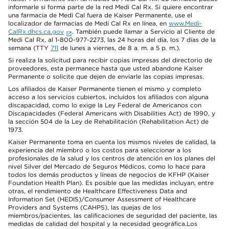
informarle si forma parte de la red Medi Cal Rx. Si quiere encontrar
una farmacia de Medi Cal fuera de Kaiser Permanente, use el
localizador de farmacias de Medi Cal Rx en línea, en
www.Medi-
CalRx.dhcs.ca.gov
. También puede llamar a Servicio al Cliente de
Medi Cal Rx, al 1-800-977-2273, las 24 horas del día, los 7 días de la
semana (TTY
711
de lunes a viernes, de 8 a. m. a 5 p. m.).
Si realiza la solicitud para recibir copias impresas del directorio de
proveedores, esta permanece hasta que usted abandone Kaiser
Permanente o solicite que dejen de enviarle las copias impresas.
Los afiliados de Kaiser Permanente tienen el mismo y completo
acceso a los servicios cubiertos, incluidos los afiliados con alguna
discapacidad, como lo exige la Ley Federal de Americanos con
Discapacidades (Federal Americans with Disabilities Act) de 1990, y
la sección 504 de la Ley de Rehabilitación (Rehabilitation Act) de
1973.
Kaiser Permanente toma en cuenta los mismos niveles de calidad, la
experiencia del miembro o los costos para seleccionar a los
profesionales de la salud y los centros de atención en los planes del
nivel Silver del Mercado de Seguros Médicos, como lo hace para
todos los demás productos y líneas de negocios de KFHP (Kaiser
Foundation Health Plan). Es posible que las medidas incluyan, entre
otras, el rendimiento de Healthcare Effectiveness Data and
Information Set (HEDIS)/Consumer Assessment of Healthcare
Providers and Systems (CAHPS), las quejas de los
miembros/pacientes, las calificaciones de seguridad del paciente, las
medidas de calidad del hospital y la necesidad geográfica.Los