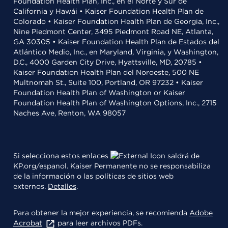
Foundation Health Plan, Inc., en el Norte y Sur de
California y Hawái • Kaiser Foundation Health Plan de
Colorado • Kaiser Foundation Health Plan de Georgia, Inc.,
Nine Piedmont Center, 3495 Piedmont Road NE, Atlanta,
GA 30305 • Kaiser Foundation Health Plan de Estados del
Atlántico Medio, Inc., en Maryland, Virginia, y Washington,
D.C., 4000 Garden City Drive, Hyattsville, MD, 20785 •
Kaiser Foundation Health Plan del Noroeste, 500 NE
Multnomah St., Suite 100, Portland, OR 97232 • Kaiser
Foundation Health Plan of Washington or Kaiser
Foundation Health Plan of Washington Options, Inc., 2715
Naches Ave, Renton, WA 98057
Si selecciona estos enlaces
saldrá de
KP.org/espanol. Kaiser Permanente no se responsabiliza
de la información o las políticas de sitios web
externos.
Detalles
.
Para obtener la mejor experiencia, se recomienda
Adobe
Acrobat
para leer archivos PDFs.