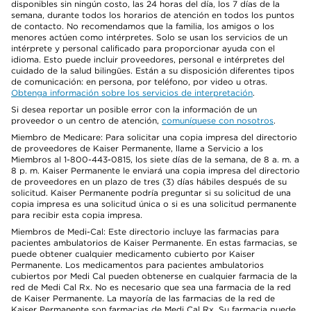
disponibles sin ningún costo, las 24 horas del día, los 7 días de la
semana, durante todos los horarios de atención en todos los puntos
de contacto. No recomendamos que la familia, los amigos o los
menores actúen como intérpretes. Solo se usan los servicios de un
intérprete y personal calificado para proporcionar ayuda con el
idioma. Esto puede incluir proveedores, personal e intérpretes del
cuidado de la salud bilingües. Están a su disposición diferentes tipos
de comunicación: en persona, por teléfono, por video u otras.
Obtenga información sobre los servicios de interpretación
.
Si desea reportar un posible error con la información de un
proveedor o un centro de atención,
comuníquese con nosotros
.
Miembro de Medicare: Para solicitar una copia impresa del directorio
de proveedores de Kaiser Permanente, llame a Servicio a los
Miembros al 1-800-443-0815, los siete días de la semana, de 8 a. m. a
8 p. m. Kaiser Permanente le enviará una copia impresa del directorio
de proveedores en un plazo de tres (3) días hábiles después de su
solicitud. Kaiser Permanente podría preguntar si su solicitud de una
copia impresa es una solicitud única o si es una solicitud permanente
para recibir esta copia impresa.
Miembros de Medi-Cal: Este directorio incluye las farmacias para
pacientes ambulatorios de Kaiser Permanente. En estas farmacias, se
puede obtener cualquier medicamento cubierto por Kaiser
Permanente. Los medicamentos para pacientes ambulatorios
cubiertos por Medi Cal pueden obtenerse en cualquier farmacia de la
red de Medi Cal Rx. No es necesario que sea una farmacia de la red
de Kaiser Permanente. La mayoría de las farmacias de la red de
Kaiser Permanente son farmacias de Medi Cal Rx. Su farmacia puede