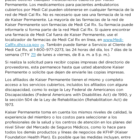
Permanente. Los medicamentos para pacientes ambulatorios
cubiertos por Medi Cal pueden obtenerse en cualquier farmacia de la
red de Medi Cal Rx. No es necesario que sea una farmacia de la red
de Kaiser Permanente. La mayoría de las farmacias de la red de
Kaiser Permanente son farmacias de Medi Cal Rx. Su farmacia puede
informarle si forma parte de la red Medi Cal Rx. Si quiere encontrar
una farmacia de Medi Cal fuera de Kaiser Permanente, use el
localizador de farmacias de Medi Cal Rx en línea, en
www.Medi-
CalRx.dhcs.ca.gov
. También puede llamar a Servicio al Cliente de
Medi Cal Rx, al 1-800-977-2273, las 24 horas del día, los 7 días de la
semana (TTY
711
de lunes a viernes, de 8 a. m. a 5 p. m.).
Si realiza la solicitud para recibir copias impresas del directorio de
proveedores, esta permanece hasta que usted abandone Kaiser
Permanente o solicite que dejen de enviarle las copias impresas.
Los afiliados de Kaiser Permanente tienen el mismo y completo
acceso a los servicios cubiertos, incluidos los afiliados con alguna
discapacidad, como lo exige la Ley Federal de Americanos con
Discapacidades (Federal Americans with Disabilities Act) de 1990, y
la sección 504 de la Ley de Rehabilitación (Rehabilitation Act) de
1973.
Kaiser Permanente toma en cuenta los mismos niveles de calidad, la
experiencia del miembro o los costos para seleccionar a los
profesionales de la salud y los centros de atención en los planes del
nivel Silver del Mercado de Seguros Médicos, como lo hace para
todos los demás productos y líneas de negocios de KFHP (Kaiser
Foundation Health Plan). Es posible que las medidas incluyan, entre