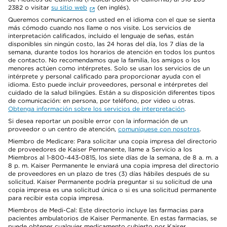
2382 o visitar
su sitio web
(en inglés).
Queremos comunicarnos con usted en el idioma con el que se sienta
más cómodo cuando nos llame o nos visite. Los servicios de
interpretación calificados, incluido el lenguaje de señas, están
disponibles sin ningún costo, las 24 horas del día, los 7 días de la
semana, durante todos los horarios de atención en todos los puntos
de contacto. No recomendamos que la familia, los amigos o los
menores actúen como intérpretes. Solo se usan los servicios de un
intérprete y personal calificado para proporcionar ayuda con el
idioma. Esto puede incluir proveedores, personal e intérpretes del
cuidado de la salud bilingües. Están a su disposición diferentes tipos
de comunicación: en persona, por teléfono, por video u otras.
Obtenga información sobre los servicios de interpretación
.
Si desea reportar un posible error con la información de un
proveedor o un centro de atención,
comuníquese con nosotros
.
Miembro de Medicare: Para solicitar una copia impresa del directorio
de proveedores de Kaiser Permanente, llame a Servicio a los
Miembros al 1-800-443-0815, los siete días de la semana, de 8 a. m. a
8 p. m. Kaiser Permanente le enviará una copia impresa del directorio
de proveedores en un plazo de tres (3) días hábiles después de su
solicitud. Kaiser Permanente podría preguntar si su solicitud de una
copia impresa es una solicitud única o si es una solicitud permanente
para recibir esta copia impresa.
Miembros de Medi-Cal: Este directorio incluye las farmacias para
pacientes ambulatorios de Kaiser Permanente. En estas farmacias, se
puede obtener cualquier medicamento cubierto por Kaiser