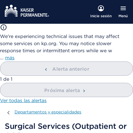
Menú
Inicie sesión
We're experiencing technical issues that may affect
some services on kp.org. You may notice slower
response times or intermittent errors while we w
…
más
Alerta anterior
mostrando
1
de
1
Próxima alerta
Ver todas las alertas
Departamentos y especialidades
Departamentos y especialidades
Surgical Services (Outpatient or