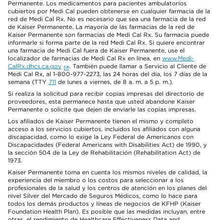
Permanente. Los medicamentos para pacientes ambulatorios
cubiertos por Medi Cal pueden obtenerse en cualquier farmacia de la
red de Medi Cal Rx. No es necesario que sea una farmacia de la red
de Kaiser Permanente. La mayoría de las farmacias de la red de
Kaiser Permanente son farmacias de Medi Cal Rx. Su farmacia puede
informarle si forma parte de la red Medi Cal Rx. Si quiere encontrar
una farmacia de Medi Cal fuera de Kaiser Permanente, use el
localizador de farmacias de Medi Cal Rx en línea, en
www.Medi-
CalRx.dhcs.ca.gov
. También puede llamar a Servicio al Cliente de
Medi Cal Rx, al 1-800-977-2273, las 24 horas del día, los 7 días de la
semana (TTY
711
de lunes a viernes, de 8 a. m. a 5 p. m.).
Si realiza la solicitud para recibir copias impresas del directorio de
proveedores, esta permanece hasta que usted abandone Kaiser
Permanente o solicite que dejen de enviarle las copias impresas.
Los afiliados de Kaiser Permanente tienen el mismo y completo
acceso a los servicios cubiertos, incluidos los afiliados con alguna
discapacidad, como lo exige la Ley Federal de Americanos con
Discapacidades (Federal Americans with Disabilities Act) de 1990, y
la sección 504 de la Ley de Rehabilitación (Rehabilitation Act) de
1973.
Kaiser Permanente toma en cuenta los mismos niveles de calidad, la
experiencia del miembro o los costos para seleccionar a los
profesionales de la salud y los centros de atención en los planes del
nivel Silver del Mercado de Seguros Médicos, como lo hace para
todos los demás productos y líneas de negocios de KFHP (Kaiser
Foundation Health Plan). Es posible que las medidas incluyan, entre
otras, el rendimiento de Healthcare Effectiveness Data and