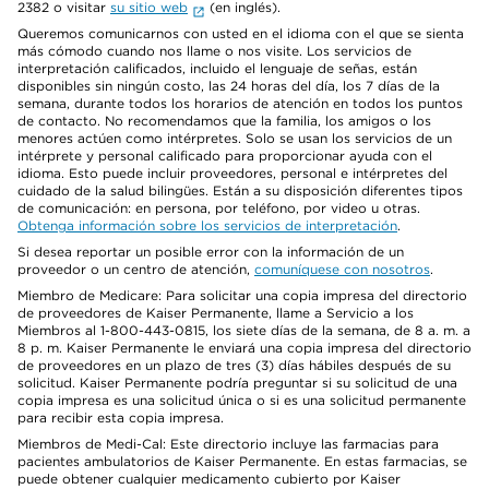
2382 o visitar
su sitio web
(en inglés).
Queremos comunicarnos con usted en el idioma con el que se sienta
más cómodo cuando nos llame o nos visite. Los servicios de
interpretación calificados, incluido el lenguaje de señas, están
disponibles sin ningún costo, las 24 horas del día, los 7 días de la
semana, durante todos los horarios de atención en todos los puntos
de contacto. No recomendamos que la familia, los amigos o los
menores actúen como intérpretes. Solo se usan los servicios de un
intérprete y personal calificado para proporcionar ayuda con el
idioma. Esto puede incluir proveedores, personal e intérpretes del
cuidado de la salud bilingües. Están a su disposición diferentes tipos
de comunicación: en persona, por teléfono, por video u otras.
Obtenga información sobre los servicios de interpretación
.
Si desea reportar un posible error con la información de un
proveedor o un centro de atención,
comuníquese con nosotros
.
Miembro de Medicare: Para solicitar una copia impresa del directorio
de proveedores de Kaiser Permanente, llame a Servicio a los
Miembros al 1-800-443-0815, los siete días de la semana, de 8 a. m. a
8 p. m. Kaiser Permanente le enviará una copia impresa del directorio
de proveedores en un plazo de tres (3) días hábiles después de su
solicitud. Kaiser Permanente podría preguntar si su solicitud de una
copia impresa es una solicitud única o si es una solicitud permanente
para recibir esta copia impresa.
Miembros de Medi-Cal: Este directorio incluye las farmacias para
pacientes ambulatorios de Kaiser Permanente. En estas farmacias, se
puede obtener cualquier medicamento cubierto por Kaiser