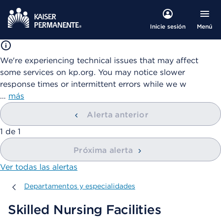
Menú
Inicie sesión
We're experiencing technical issues that may affect
some services on kp.org. You may notice slower
response times or intermittent errors while we w
…
más
Alerta anterior
mostrando
1
de
1
Próxima alerta
Ver todas las alertas
Departamentos y especialidades
Departamentos y especialidades
Skilled Nursing Facilities