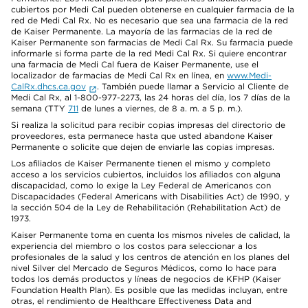
cubiertos por Medi Cal pueden obtenerse en cualquier farmacia de la
red de Medi Cal Rx. No es necesario que sea una farmacia de la red
de Kaiser Permanente. La mayoría de las farmacias de la red de
Kaiser Permanente son farmacias de Medi Cal Rx. Su farmacia puede
informarle si forma parte de la red Medi Cal Rx. Si quiere encontrar
una farmacia de Medi Cal fuera de Kaiser Permanente, use el
localizador de farmacias de Medi Cal Rx en línea, en
www.Medi-
CalRx.dhcs.ca.gov
. También puede llamar a Servicio al Cliente de
Medi Cal Rx, al 1-800-977-2273, las 24 horas del día, los 7 días de la
semana (TTY
711
de lunes a viernes, de 8 a. m. a 5 p. m.).
Si realiza la solicitud para recibir copias impresas del directorio de
proveedores, esta permanece hasta que usted abandone Kaiser
Permanente o solicite que dejen de enviarle las copias impresas.
Los afiliados de Kaiser Permanente tienen el mismo y completo
acceso a los servicios cubiertos, incluidos los afiliados con alguna
discapacidad, como lo exige la Ley Federal de Americanos con
Discapacidades (Federal Americans with Disabilities Act) de 1990, y
la sección 504 de la Ley de Rehabilitación (Rehabilitation Act) de
1973.
Kaiser Permanente toma en cuenta los mismos niveles de calidad, la
experiencia del miembro o los costos para seleccionar a los
profesionales de la salud y los centros de atención en los planes del
nivel Silver del Mercado de Seguros Médicos, como lo hace para
todos los demás productos y líneas de negocios de KFHP (Kaiser
Foundation Health Plan). Es posible que las medidas incluyan, entre
otras, el rendimiento de Healthcare Effectiveness Data and