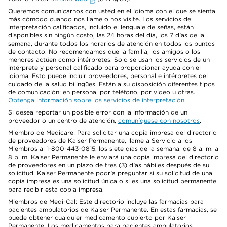
Queremos comunicarnos con usted en el idioma con el que se sienta
más cómodo cuando nos llame o nos visite. Los servicios de
interpretación calificados, incluido el lenguaje de señas, están
disponibles sin ningún costo, las 24 horas del día, los 7 días de la
semana, durante todos los horarios de atención en todos los puntos
de contacto. No recomendamos que la familia, los amigos o los
menores actúen como intérpretes. Solo se usan los servicios de un
intérprete y personal calificado para proporcionar ayuda con el
idioma. Esto puede incluir proveedores, personal e intérpretes del
cuidado de la salud bilingües. Están a su disposición diferentes tipos
de comunicación: en persona, por teléfono, por video u otras.
Obtenga información sobre los servicios de interpretación
.
Si desea reportar un posible error con la información de un
proveedor o un centro de atención,
comuníquese con nosotros
.
Miembro de Medicare: Para solicitar una copia impresa del directorio
de proveedores de Kaiser Permanente, llame a Servicio a los
Miembros al 1-800-443-0815, los siete días de la semana, de 8 a. m. a
8 p. m. Kaiser Permanente le enviará una copia impresa del directorio
de proveedores en un plazo de tres (3) días hábiles después de su
solicitud. Kaiser Permanente podría preguntar si su solicitud de una
copia impresa es una solicitud única o si es una solicitud permanente
para recibir esta copia impresa.
Miembros de Medi-Cal: Este directorio incluye las farmacias para
pacientes ambulatorios de Kaiser Permanente. En estas farmacias, se
puede obtener cualquier medicamento cubierto por Kaiser
Permanente. Los medicamentos para pacientes ambulatorios