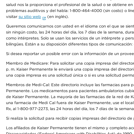
salud nos la proporciona el profesional de la salud o se obtiene e
problemas auditivos y del habla: 1-800-464-4000 (sin costo) o lín
visitar
su sitio web
(en inglés).
Queremos comunicarnos con usted en el idioma con el que se sienta 
sin ningún costo, las 24 horas del día, los 7 días de la semana, d
como intérpretes. Solo se usan los servicios de un intérprete y per
bilingües. Están a su disposición diferentes tipos de comunicación:
Si desea reportar un posible error con la información de un prove
Miembro de Medicare: Para solicitar una copia impresa del director
p. m. Kaiser Permanente le enviará una copia impresa del directori
una copia impresa es una solicitud única o si es una solicitud perm
Miembros de Medi-Cal: Este directorio incluye las farmacias para
Permanente. Los medicamentos para pacientes ambulatorios cubier
de Kaiser Permanente. La mayoría de las farmacias de la red de Ka
una farmacia de Medi Cal fuera de Kaiser Permanente, use el local
Rx, al 1-800-977-2273, las 24 horas del día, los 7 días de la sema
Si realiza la solicitud para recibir copias impresas del directori
Los afiliados de Kaiser Permanente tienen el mismo y completo acce
Discapacidades (Federal Americans with Disabilities Act) de 1990, 