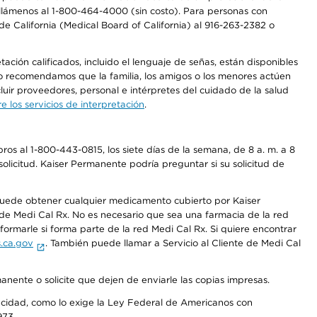
a, llámenos al 1-800-464-4000 (sin costo). Para personas con
e California (Medical Board of California) al 916-263-2382 o
ción calificados, incluido el lenguaje de señas, están disponibles
 No recomendamos que la familia, los amigos o los menores actúen
luir proveedores, personal e intérpretes del cuidado de la salud
 los servicios de interpretación
.
os al 1-800-443-0815, los siete días de la semana, de 8 a. m. a 8
olicitud. Kaiser Permanente podría preguntar si su solicitud de
 puede obtener cualquier medicamento cubierto por Kaiser
e Medi Cal Rx. No es necesario que sea una farmacia de la red
rmarle si forma parte de la red Medi Cal Rx. Si quiere encontrar
.ca.gov
. También puede llamar a Servicio al Cliente de Medi Cal
anente o solicite que dejen de enviarle las copias impresas.
apacidad, como lo exige la Ley Federal de Americanos con
973.