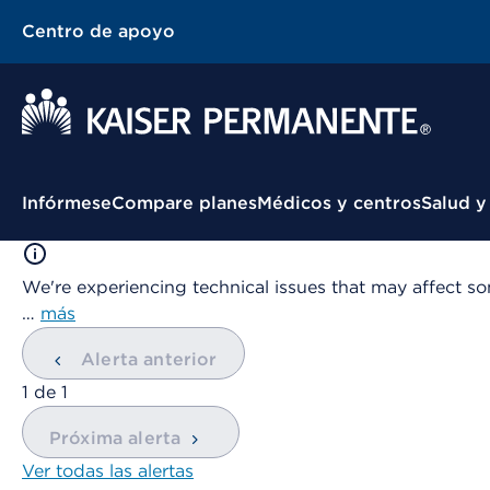
Centro de apoyo
Menú contextual
Infórmese
Compare planes
Médicos y centros
Salud y
We're experiencing technical issues that may affect so
…
más
Alerta anterior
mostrando
1
de
1
Próxima alerta
Ver todas las alertas