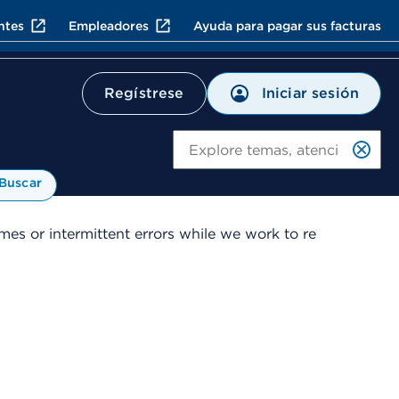
ntes
Empleadores
Ayuda para pagar sus facturas
Iniciar sesión
Regístrese
Bu
Buscar
es or intermittent errors while we work to re