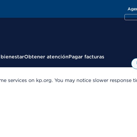
Age
 bienestar
Obtener atención
Pagar facturas
me services on kp.org. You may notice slower response tim