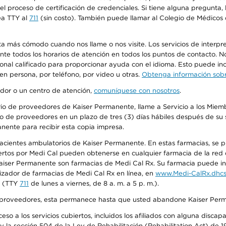
n el proceso de certificación de credenciales. Si tiene alguna pregunt
ea TTY al
711
(sin costo). También puede llamar al Colegio de Médicos d
más cómodo cuando nos llame o nos visite. Los servicios de interpreta
urante todos los horarios de atención en todos los puntos de contacto.
sonal calificado para proporcionar ayuda con el idioma. Esto puede inc
 en persona, por teléfono, por video u otras.
Obtenga información sobre
edor o un centro de atención,
comuníquese con nosotros
.
io de proveedores de Kaiser Permanente, llame a Servicio a los Miembr
o de proveedores en un plazo de tres (3) días hábiles después de su s
anente para recibir esta copia impresa.
 pacientes ambulatorios de Kaiser Permanente. En estas farmacias, se
tos por Medi Cal pueden obtenerse en cualquier farmacia de la red d
iser Permanente son farmacias de Medi Cal Rx. Su farmacia puede info
izador de farmacias de Medi Cal Rx en línea, en
www.Medi-CalRx.dhcs
na (TTY
711
de lunes a viernes, de 8 a. m. a 5 p. m.).
o de proveedores, esta permanece hasta que usted abandone Kaiser Perm
so a los servicios cubiertos, incluidos los afiliados con alguna disc
y la sección 504 de la Ley de Rehabilitación (Rehabilitation Act) de 1