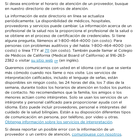
Si desea encontrar el horario de atención de un proveedor, busque
en nuestro directorio de centros de atención.
La información de este directorio en línea se actualiza
periódicamente. La disponibilidad de médicos, hospitales,
proveedores y servicios puede cambiar. La información acerca de un
profesional de la salud nos la proporciona el profesional de la salud o
se obtiene en el proceso de certificación de credenciales. Si tiene
alguna pregunta, llámenos al 1-800-464-4000 (sin costo). Para
personas con problemas auditivos y del habla: 1-800-464-4000 (sin
costo) o línea TTY al
711
(sin costo). También puede llamar al Colegio
de Médicos de California (Medical Board of California) al 916-263-
2382 o visitar
su sitio web
(en inglés).
Queremos comunicarnos con usted en el idioma con el que se sienta
más cómodo cuando nos llame o nos visite. Los servicios de
interpretación calificados, incluido el lenguaje de señas, están
disponibles sin ningún costo, las 24 horas del día, los 7 días de la
semana, durante todos los horarios de atención en todos los puntos
de contacto. No recomendamos que la familia, los amigos o los
menores actúen como intérpretes. Solo se usan los servicios de un
intérprete y personal calificado para proporcionar ayuda con el
idioma. Esto puede incluir proveedores, personal e intérpretes del
cuidado de la salud bilingües. Están a su disposición diferentes tipos
de comunicación: en persona, por teléfono, por video u otras.
Obtenga información sobre los servicios de interpretación
.
Si desea reportar un posible error con la información de un
proveedor o un centro de atención,
comuníquese con nosotros
.