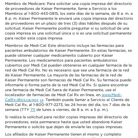
Miembro de Medicare: Para solicitar una copia impresa del directorio
de proveedores de Kaiser Permanente, llame a Servicio a los
Miembros al 1-800-443-0815, los siete días de la semana, de 8 a. m. a
8 p. m. Kaiser Permanente le enviará una copia impresa del directorio
de proveedores en un plazo de tres (3) días hábiles después de su
solicitud. Kaiser Permanente podría preguntar si su solicitud de una
copia impresa es una solicitud única o si es una solicitud permanente
para recibir esta copia impresa.
Miembros de Medi-Cal: Este directorio incluye las farmacias para
pacientes ambulatorios de Kaiser Permanente. En estas farmacias, se
puede obtener cualquier medicamento cubierto por Kaiser
Permanente. Los medicamentos para pacientes ambulatorios
cubiertos por Medi Cal pueden obtenerse en cualquier farmacia de la
red de Medi Cal Rx. No es necesario que sea una farmacia de la red
de Kaiser Permanente. La mayoría de las farmacias de la red de
Kaiser Permanente son farmacias de Medi Cal Rx. Su farmacia puede
informarle si forma parte de la red Medi Cal Rx. Si quiere encontrar
una farmacia de Medi Cal fuera de Kaiser Permanente, use el
localizador de farmacias de Medi Cal Rx en línea, en
www.Medi-
CalRx.dhcs.ca.gov
. También puede llamar a Servicio al Cliente de
Medi Cal Rx, al 1-800-977-2273, las 24 horas del día, los 7 días de la
semana (TTY
711
de lunes a viernes, de 8 a. m. a 5 p. m.).
Si realiza la solicitud para recibir copias impresas del directorio de
proveedores, esta permanece hasta que usted abandone Kaiser
Permanente o solicite que dejen de enviarle las copias impresas.
Los afiliados de Kaiser Permanente tienen el mismo y completo