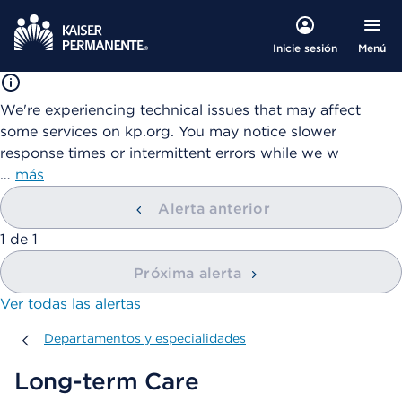
Menú
Inicie sesión
We're experiencing technical issues that may affect
some services on kp.org. You may notice slower
response times or intermittent errors while we w
…
más
Alerta anterior
mostrando
1
de
1
Próxima alerta
Ver todas las alertas
Departamentos y especialidades
Departamentos y especialidades
Long-term Care