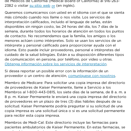
de Médicos de California (Medical Board of California) al 916-263-
2382 o visitar
su sitio web
(en inglés).
Queremos comunicarnos con usted en el idioma con el que se sienta
más cómodo cuando nos llame o nos visite. Los servicios de
interpretación calificados, incluido el lenguaje de señas, están
disponibles sin ningún costo, las 24 horas del día, los 7 días de la
semana, durante todos los horarios de atención en todos los puntos
de contacto. No recomendamos que la familia, los amigos o los
menores actúen como intérpretes. Solo se usan los servicios de un
intérprete y personal calificado para proporcionar ayuda con el
idioma. Esto puede incluir proveedores, personal e intérpretes del
cuidado de la salud bilingües. Están a su disposición diferentes tipos
de comunicación: en persona, por teléfono, por video u otras.
Obtenga información sobre los servicios de interpretación
.
Si desea reportar un posible error con la información de un
proveedor o un centro de atención,
comuníquese con nosotros
.
Miembro de Medicare: Para solicitar una copia impresa del directorio
de proveedores de Kaiser Permanente, llame a Servicio a los
Miembros al 1-800-443-0815, los siete días de la semana, de 8 a. m. a
8 p. m. Kaiser Permanente le enviará una copia impresa del directorio
de proveedores en un plazo de tres (3) días hábiles después de su
solicitud. Kaiser Permanente podría preguntar si su solicitud de una
copia impresa es una solicitud única o si es una solicitud permanente
para recibir esta copia impresa.
Miembros de Medi-Cal: Este directorio incluye las farmacias para
pacientes ambulatorios de Kaiser Permanente. En estas farmacias, se