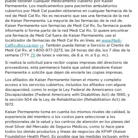
puede obtener cualquier medicamento cubierto por Kaiser
Permanente. Los medicamentos para pacientes ambulatorios
cubiertos por Medi Cal pueden obtenerse en cualquier farmacia de la
red de Medi Cal Rx. No es necesario que sea una farmacia de la red
de Kaiser Permanente. La mayoría de las farmacias de la red de
Kaiser Permanente son farmacias de Medi Cal Rx. Su farmacia puede
informarle si forma parte de la red Medi Cal Rx. Si quiere encontrar
una farmacia de Medi Cal fuera de Kaiser Permanente, use el
localizador de farmacias de Medi Cal Rx en línea, en
www.Medi-
CalRx.dhcs.ca.gov
. También puede llamar a Servicio al Cliente de
Medi Cal Rx, al 1-800-977-2273, las 24 horas del día, los 7 días de la
semana (TTY
711
de lunes a viernes, de 8 a. m. a 5 p. m.).
Si realiza la solicitud para recibir copias impresas del directorio de
proveedores, esta permanece hasta que usted abandone Kaiser
Permanente o solicite que dejen de enviarle las copias impresas.
Los afiliados de Kaiser Permanente tienen el mismo y completo
acceso a los servicios cubiertos, incluidos los afiliados con alguna
discapacidad, como lo exige la Ley Federal de Americanos con
Discapacidades (Federal Americans with Disabilities Act) de 1990, y
la sección 504 de la Ley de Rehabilitación (Rehabilitation Act) de
1973.
Kaiser Permanente toma en cuenta los mismos niveles de calidad, la
experiencia del miembro o los costos para seleccionar a los
profesionales de la salud y los centros de atención en los planes del
nivel Silver del Mercado de Seguros Médicos, como lo hace para
todos los demás productos y líneas de negocios de KFHP (Kaiser
Foundation Health Plan). Es posible que las medidas incluyan, entre