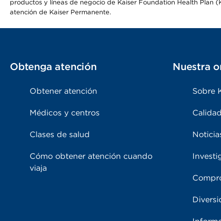
productos y líneas de negocio de Kaiser Foundation Health Plan (KF
atención de Kaiser Permanente.
Obtenga atención
Nuestra o
Obtener atención
Sobre 
Médicos y centros
Calidad
Clases de salud
Noticia
Cómo obtener atención cuando
Investi
viaja
Compro
Diversi