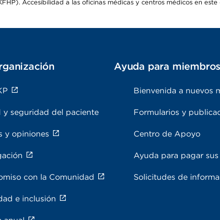
HP). Accesibilidad a las oficinas médicas y centros médicos en este d
rganización
Ayuda para miembro
KP
Bienvenida a nuevos 
 y seguridad del paciente
Formularios y publica
s y opiniones
Centro de Apoyo
gación
Ayuda para pagar sus 
miso con la Comunidad
Solicitudes de inform
dad e inclusión