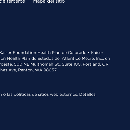
de terceros
Mapa del sitio
• Kaiser Foundation Health Plan de Colorado • Kaiser
n Health Plan de Estados del Atlántico Medio, Inc., en
oroeste, 500 NE Multnomah St., Suite 100, Portland, OR
aches Ave, Renton, WA 98057
 o las políticas de sitios web externos.
Detalles
.