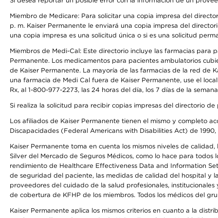
Si desea reportar un posible error con la información de un prove
Miembro de Medicare: Para solicitar una copia impresa del director
p. m. Kaiser Permanente le enviará una copia impresa del directori
una copia impresa es una solicitud única o si es una solicitud perm
Miembros de Medi-Cal: Este directorio incluye las farmacias para
Permanente. Los medicamentos para pacientes ambulatorios cubier
de Kaiser Permanente. La mayoría de las farmacias de la red de Ka
una farmacia de Medi Cal fuera de Kaiser Permanente, use el local
Rx, al 1-800-977-2273, las 24 horas del día, los 7 días de la sema
Si realiza la solicitud para recibir copias impresas del directori
Los afiliados de Kaiser Permanente tienen el mismo y completo acce
Discapacidades (Federal Americans with Disabilities Act) de 1990, 
Kaiser Permanente toma en cuenta los mismos niveles de calidad, la
Silver del Mercado de Seguros Médicos, como lo hace para todos lo
rendimiento de Healthcare Effectiveness Data and Information Se
de seguridad del paciente, las medidas de calidad del hospital y
proveedores del cuidado de la salud profesionales, institucionale
de cobertura de KFHP de los miembros. Todos los médicos del grup
Kaiser Permanente aplica los mismos criterios en cuanto a la dist