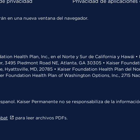
de privacidad
Privacidad de aplicaciones 
rirán en una nueva ventana del navegador.
ation Health Plan, Inc., en el Norte y Sur de California y Hawái 
r, 3495 Piedmont Road NE, Atlanta, GA 30305 • Kaiser Foundatio
ve, Hyattsville, MD, 20785 • Kaiser Foundation Health Plan del N
ser Foundation Health Plan of Washington Options, Inc., 2715 N
spanol. Kaiser Permanente no se responsabiliza de la información
obat
para leer archivos PDFs.