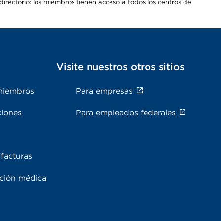
irectorio: los miembros tienen acceso a todos los centros de
s
Visite nuestros otros sitios
miembros
Para empresas
ciones
Para empleados federales
facturas
ación médica