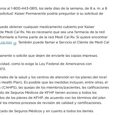
os al 1-800-443-0815, los siete días de la semana, de 8 a. m. a 8
olicitud. Kaiser Permanente podría preguntar si su solicitud de
 puede obtener cualquier medicamento cubierto por Kaiser
e Medi Cal Rx. No es necesario que sea una farmacia de la red
rmarle si forma parte de la red Medi Cal Rx. Si quiere encontrar
.ca.gov
. También puede llamar a Servicio al Cliente de Medi Cal
anente o solicite que dejen de enviarle las copias impresas.
apacidad, como lo exige la Ley Federal de Americanos con
973.
les de la salud y los centros de atención en los planes del nivel
alth Plan). Es posible que las medidas incluyan, entre otras, el
CAHPS), las quejas de los miembros/pacientes, las calificaciones
rcado de Seguros Médicos de KFHP tienen acceso a todos los
dos de los planes de KFHP, de acuerdo con los términos del plan
os mismos procesos de revisión de calidad y certificaciones.
Mercado de Seguros Médicos y en cuanto a todos los demás