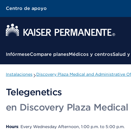
Centro de apoyo
Menú contextual
Infórmese
Compare planes
Médicos y centros
Salud y
Instalaciones
Discovery Plaza Medical and Administrative Of
Telegenetics
en Discovery Plaza Medical 
Hours
: Every Wednesday Afternoon, 1:00 p.m. to 5:00 p.m.