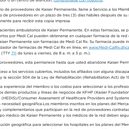
edor o un centro de atención,
comuníquese con nosotros
.
io de proveedores de Kaiser Permanente, llame a Servicio a los Miembr
o de proveedores en un plazo de tres (3) días hábiles después de su s
anente para recibir esta copia impresa.
 pacientes ambulatorios de Kaiser Permanente. En estas farmacias, se
tos por Medi Cal pueden obtenerse en cualquier farmacia de la red d
iser Permanente son farmacias de Medi Cal Rx. Su farmacia puede info
izador de farmacias de Medi Cal Rx en línea, en
www.Medi-CalRx.dhcs
na (TTY
711
de lunes a viernes, de 8 a. m. a 5 p. m.).
o de proveedores, esta permanece hasta que usted abandone Kaiser Perm
so a los servicios cubiertos, incluidos los afiliados con alguna disc
y la sección 504 de la Ley de Rehabilitación (Rehabilitation Act) de 1
 experiencia del miembro o los costos para seleccionar a los profesiona
s demás productos y líneas de negocios de KFHP (Kaiser Foundation He
t (HEDIS)/Consumer Assessment of Healthcare Providers and Systems (
 la necesidad geográfica.Los miembros inscritos en los planes del Me
s y complementarios que participan en la red de proveedores contrata
o médico de Kaiser Permanente y los médicos de la red deben seguir l
ribución geográfica para seleccionar los hospitales en los planes del 