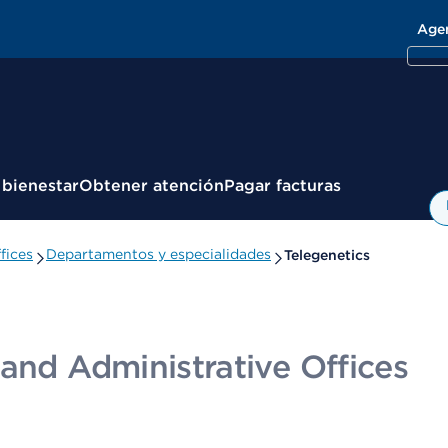
Age
 bienestar
Obtener atención
Pagar facturas
fices
Departamentos y especialidades
Telegenetics
and Administrative Offices