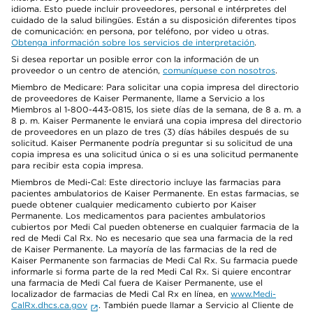
idioma. Esto puede incluir proveedores, personal e intérpretes del
cuidado de la salud bilingües. Están a su disposición diferentes tipos
de comunicación: en persona, por teléfono, por video u otras.
Obtenga información sobre los servicios de interpretación
.
Si desea reportar un posible error con la información de un
proveedor o un centro de atención,
comuníquese con nosotros
.
Miembro de Medicare: Para solicitar una copia impresa del directorio
de proveedores de Kaiser Permanente, llame a Servicio a los
Miembros al 1-800-443-0815, los siete días de la semana, de 8 a. m. a
8 p. m. Kaiser Permanente le enviará una copia impresa del directorio
de proveedores en un plazo de tres (3) días hábiles después de su
solicitud. Kaiser Permanente podría preguntar si su solicitud de una
copia impresa es una solicitud única o si es una solicitud permanente
para recibir esta copia impresa.
Miembros de Medi-Cal: Este directorio incluye las farmacias para
pacientes ambulatorios de Kaiser Permanente. En estas farmacias, se
puede obtener cualquier medicamento cubierto por Kaiser
Permanente. Los medicamentos para pacientes ambulatorios
cubiertos por Medi Cal pueden obtenerse en cualquier farmacia de la
red de Medi Cal Rx. No es necesario que sea una farmacia de la red
de Kaiser Permanente. La mayoría de las farmacias de la red de
Kaiser Permanente son farmacias de Medi Cal Rx. Su farmacia puede
informarle si forma parte de la red Medi Cal Rx. Si quiere encontrar
una farmacia de Medi Cal fuera de Kaiser Permanente, use el
localizador de farmacias de Medi Cal Rx en línea, en
www.Medi-
CalRx.dhcs.ca.gov
. También puede llamar a Servicio al Cliente de