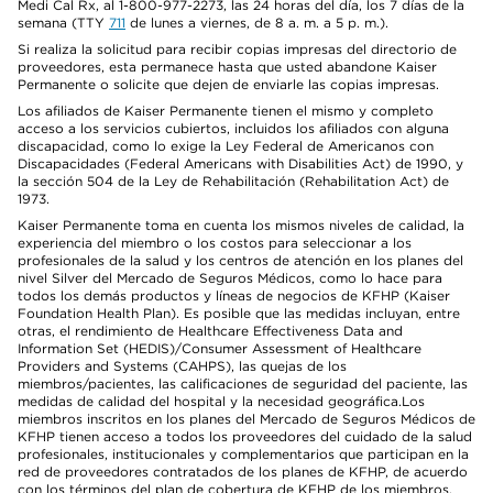
Medi Cal Rx, al 1-800-977-2273, las 24 horas del día, los 7 días de la
semana (TTY
711
de lunes a viernes, de 8 a. m. a 5 p. m.).
Si realiza la solicitud para recibir copias impresas del directorio de
proveedores, esta permanece hasta que usted abandone Kaiser
Permanente o solicite que dejen de enviarle las copias impresas.
Los afiliados de Kaiser Permanente tienen el mismo y completo
acceso a los servicios cubiertos, incluidos los afiliados con alguna
discapacidad, como lo exige la Ley Federal de Americanos con
Discapacidades (Federal Americans with Disabilities Act) de 1990, y
la sección 504 de la Ley de Rehabilitación (Rehabilitation Act) de
1973.
Kaiser Permanente toma en cuenta los mismos niveles de calidad, la
experiencia del miembro o los costos para seleccionar a los
profesionales de la salud y los centros de atención en los planes del
nivel Silver del Mercado de Seguros Médicos, como lo hace para
todos los demás productos y líneas de negocios de KFHP (Kaiser
Foundation Health Plan). Es posible que las medidas incluyan, entre
otras, el rendimiento de Healthcare Effectiveness Data and
Information Set (HEDIS)/Consumer Assessment of Healthcare
Providers and Systems (CAHPS), las quejas de los
miembros/pacientes, las calificaciones de seguridad del paciente, las
medidas de calidad del hospital y la necesidad geográfica.Los
miembros inscritos en los planes del Mercado de Seguros Médicos de
KFHP tienen acceso a todos los proveedores del cuidado de la salud
profesionales, institucionales y complementarios que participan en la
red de proveedores contratados de los planes de KFHP, de acuerdo
con los términos del plan de cobertura de KFHP de los miembros.