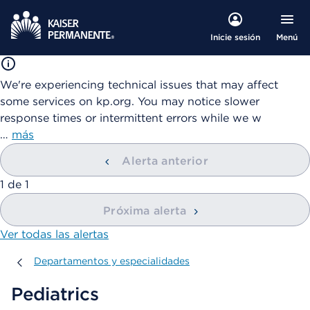
Menú
Inicie sesión
We're experiencing technical issues that may affect
some services on kp.org. You may notice slower
response times or intermittent errors while we w
…
más
Alerta anterior
mostrando
1
de
1
Próxima alerta
Ver todas las alertas
Departamentos y especialidades
Departamentos y especialidades
Pediatrics