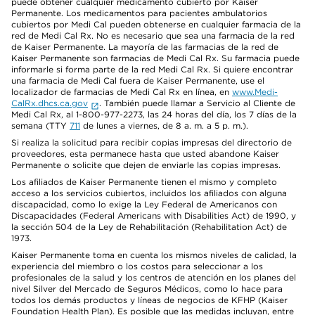
puede obtener cualquier medicamento cubierto por Kaiser
Permanente. Los medicamentos para pacientes ambulatorios
cubiertos por Medi Cal pueden obtenerse en cualquier farmacia de la
red de Medi Cal Rx. No es necesario que sea una farmacia de la red
de Kaiser Permanente. La mayoría de las farmacias de la red de
Kaiser Permanente son farmacias de Medi Cal Rx. Su farmacia puede
informarle si forma parte de la red Medi Cal Rx. Si quiere encontrar
una farmacia de Medi Cal fuera de Kaiser Permanente, use el
localizador de farmacias de Medi Cal Rx en línea, en
www.Medi-
CalRx.dhcs.ca.gov
. También puede llamar a Servicio al Cliente de
Medi Cal Rx, al 1-800-977-2273, las 24 horas del día, los 7 días de la
semana (TTY
711
de lunes a viernes, de 8 a. m. a 5 p. m.).
Si realiza la solicitud para recibir copias impresas del directorio de
proveedores, esta permanece hasta que usted abandone Kaiser
Permanente o solicite que dejen de enviarle las copias impresas.
Los afiliados de Kaiser Permanente tienen el mismo y completo
acceso a los servicios cubiertos, incluidos los afiliados con alguna
discapacidad, como lo exige la Ley Federal de Americanos con
Discapacidades (Federal Americans with Disabilities Act) de 1990, y
la sección 504 de la Ley de Rehabilitación (Rehabilitation Act) de
1973.
Kaiser Permanente toma en cuenta los mismos niveles de calidad, la
experiencia del miembro o los costos para seleccionar a los
profesionales de la salud y los centros de atención en los planes del
nivel Silver del Mercado de Seguros Médicos, como lo hace para
todos los demás productos y líneas de negocios de KFHP (Kaiser
Foundation Health Plan). Es posible que las medidas incluyan, entre