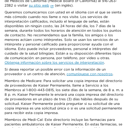
de Médicos de California (Medical Board of California) al 916-263-
2382 o visitar
su sitio web
(en inglés).
Queremos comunicarnos con usted en el idioma con el que se sienta
más cómodo cuando nos llame o nos visite. Los servicios de
interpretación calificados, incluido el lenguaje de señas, están
disponibles sin ningún costo, las 24 horas del día, los 7 días de la
semana, durante todos los horarios de atención en todos los puntos
de contacto. No recomendamos que la familia, los amigos o los
menores actúen como intérpretes. Solo se usan los servicios de un
intérprete y personal calificado para proporcionar ayuda con el
idioma. Esto puede incluir proveedores, personal e intérpretes del
cuidado de la salud bilingües. Están a su disposición diferentes tipos
de comunicación: en persona, por teléfono, por video u otras.
Obtenga información sobre los servicios de interpretación
.
Si desea reportar un posible error con la información de un
proveedor o un centro de atención,
comuníquese con nosotros
.
Miembro de Medicare: Para solicitar una copia impresa del directorio
de proveedores de Kaiser Permanente, llame a Servicio a los
Miembros al 1-800-443-0815, los siete días de la semana, de 8 a. m. a
8 p. m. Kaiser Permanente le enviará una copia impresa del directorio
de proveedores en un plazo de tres (3) días hábiles después de su
solicitud. Kaiser Permanente podría preguntar si su solicitud de una
copia impresa es una solicitud única o si es una solicitud permanente
para recibir esta copia impresa.
Miembros de Medi-Cal: Este directorio incluye las farmacias para
pacientes ambulatorios de Kaiser Permanente. En estas farmacias, se