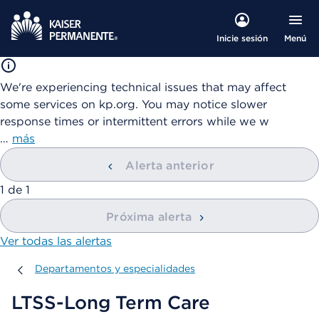
Menú
Inicie sesión
We're experiencing technical issues that may affect
some services on kp.org. You may notice slower
response times or intermittent errors while we w
…
más
Alerta anterior
mostrando
1
de
1
Próxima alerta
Ver todas las alertas
Departamentos y especialidades
Departamentos y especialidades
LTSS-Long Term Care