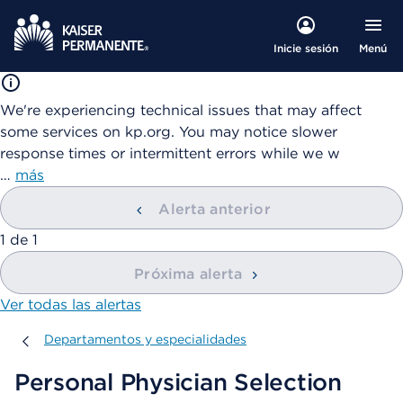
Menú
Inicie sesión
We're experiencing technical issues that may affect
some services on kp.org. You may notice slower
response times or intermittent errors while we w
…
más
Alerta anterior
mostrando
1
de
1
Próxima alerta
Ver todas las alertas
Departamentos y especialidades
Departamentos y especialidades
Personal Physician Selection