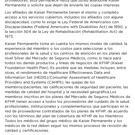
proveedores, esta permanece hasta que usted abandone Kaiser
Permanente o solicite que dejen de enviarle las copias impresas.
Los afiliados de Kaiser Permanente tienen el mismo y completo
acceso a los servicios cubiertos, incluidos los afiliados con alguna
discapacidad, como lo exige la Ley Federal de Americanos con
Discapacidades (Federal Americans with Disabilities Act) de 1990, y
la sección 504 de la Ley de Rehabilitación (Rehabilitation Act) de
1973.
Kaiser Permanente toma en cuenta los mismos niveles de calidad, la
experiencia del miembro o los costos para seleccionar a los
profesionales de la salud y los centros de atención en los planes del
nivel Silver del Mercado de Seguros Médicos, como lo hace para
todos los demás productos y líneas de negocios de KFHP (Kaiser
Foundation Health Plan). Es posible que las medidas incluyan, entre
otras, el rendimiento de Healthcare Effectiveness Data and
Information Set (HEDIS)/Consumer Assessment of Healthcare
Providers and Systems (CAHPS), las quejas de los
miembros/pacientes, las calificaciones de seguridad del paciente, las
medidas de calidad del hospital y la necesidad geográfica.Los
miembros inscritos en los planes del Mercado de Seguros Médicos de
KFHP tienen acceso a todos los proveedores del cuidado de la salud
profesionales, institucionales y complementarios que participan en la
red de proveedores contratados de los planes de KFHP, de acuerdo
con los términos del plan de cobertura de KFHP de los miembros.
Todos los médicos del grupo médico de Kaiser Permanente y los
médicos de la red deben seguir los mismos procesos de revisión de
calidad y certificaciones.