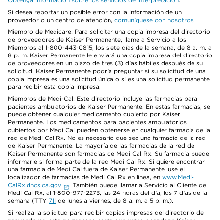
Obtenga información sobre los servicios de interpretación
.
Si desea reportar un posible error con la información de un
proveedor o un centro de atención,
comuníquese con nosotros
.
Miembro de Medicare: Para solicitar una copia impresa del directorio
de proveedores de Kaiser Permanente, llame a Servicio a los
Miembros al 1-800-443-0815, los siete días de la semana, de 8 a. m. a
8 p. m. Kaiser Permanente le enviará una copia impresa del directorio
de proveedores en un plazo de tres (3) días hábiles después de su
solicitud. Kaiser Permanente podría preguntar si su solicitud de una
copia impresa es una solicitud única o si es una solicitud permanente
para recibir esta copia impresa.
Miembros de Medi-Cal: Este directorio incluye las farmacias para
pacientes ambulatorios de Kaiser Permanente. En estas farmacias, se
puede obtener cualquier medicamento cubierto por Kaiser
Permanente. Los medicamentos para pacientes ambulatorios
cubiertos por Medi Cal pueden obtenerse en cualquier farmacia de la
red de Medi Cal Rx. No es necesario que sea una farmacia de la red
de Kaiser Permanente. La mayoría de las farmacias de la red de
Kaiser Permanente son farmacias de Medi Cal Rx. Su farmacia puede
informarle si forma parte de la red Medi Cal Rx. Si quiere encontrar
una farmacia de Medi Cal fuera de Kaiser Permanente, use el
localizador de farmacias de Medi Cal Rx en línea, en
www.Medi-
CalRx.dhcs.ca.gov
. También puede llamar a Servicio al Cliente de
Medi Cal Rx, al 1-800-977-2273, las 24 horas del día, los 7 días de la
semana (TTY
711
de lunes a viernes, de 8 a. m. a 5 p. m.).
Si realiza la solicitud para recibir copias impresas del directorio de