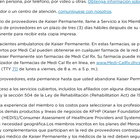
 en persona, por teléfono, por video u otras.
Obtenga información sobre
edor o un centro de atención,
comuníquese con nosotros
.
io de proveedores de Kaiser Permanente, llame a Servicio a los Miembr
o de proveedores en un plazo de tres (3) días hábiles después de su s
anente para recibir esta copia impresa.
 pacientes ambulatorios de Kaiser Permanente. En estas farmacias, se
tos por Medi Cal pueden obtenerse en cualquier farmacia de la red d
iser Permanente son farmacias de Medi Cal Rx. Su farmacia puede info
izador de farmacias de Medi Cal Rx en línea, en
www.Medi-CalRx.dhcs
na (TTY
711
de lunes a viernes, de 8 a. m. a 5 p. m.).
o de proveedores, esta permanece hasta que usted abandone Kaiser Perm
so a los servicios cubiertos, incluidos los afiliados con alguna disc
y la sección 504 de la Ley de Rehabilitación (Rehabilitation Act) de 1
 experiencia del miembro o los costos para seleccionar a los profesiona
s demás productos y líneas de negocios de KFHP (Kaiser Foundation He
t (HEDIS)/Consumer Assessment of Healthcare Providers and Systems (
 la necesidad geográfica.Los miembros inscritos en los planes del Me
s y complementarios que participan en la red de proveedores contrata
o médico de Kaiser Permanente y los médicos de la red deben seguir l