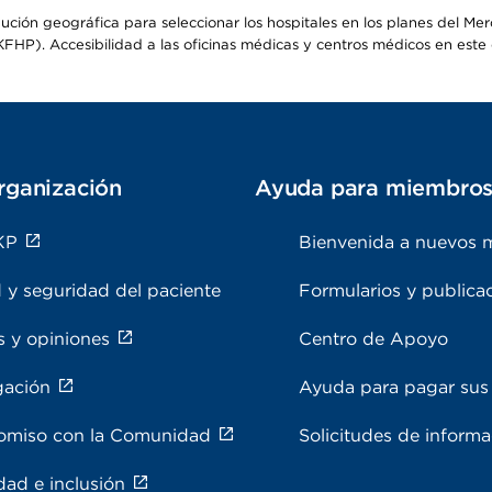
ribución geográfica para seleccionar los hospitales en los planes del 
HP). Accesibilidad a las oficinas médicas y centros médicos en este d
rganización
Ayuda para miembro
KP
Bienvenida a nuevos 
 y seguridad del paciente
Formularios y publica
s y opiniones
Centro de Apoyo
gación
Ayuda para pagar sus 
miso con la Comunidad
Solicitudes de inform
dad e inclusión