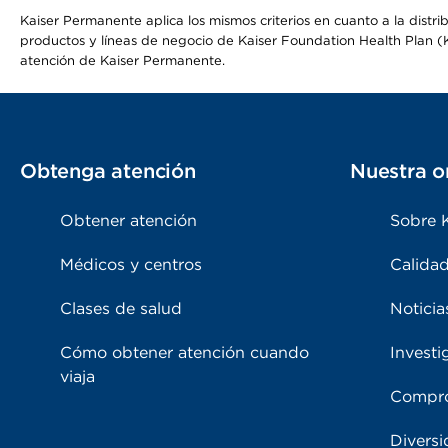
Kaiser Permanente aplica los mismos criterios en cuanto a la dist
productos y líneas de negocio de Kaiser Foundation Health Plan (KF
atención de Kaiser Permanente.
Obtenga atención
Nuestra o
Obtener atención
Sobre 
Médicos y centros
Calidad
Clases de salud
Noticia
Cómo obtener atención cuando
Investi
viaja
Compro
Diversi