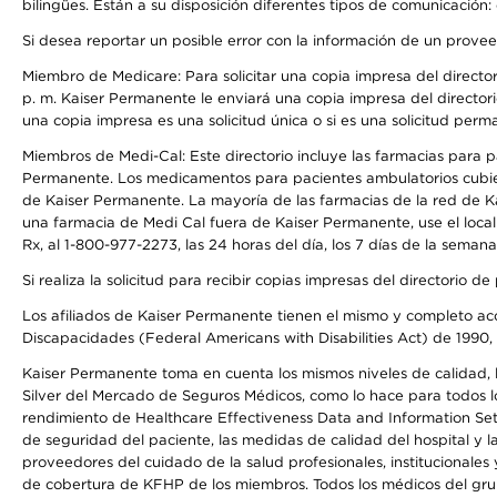
bilingües. Están a su disposición diferentes tipos de comunicación:
Si desea reportar un posible error con la información de un prove
Miembro de Medicare: Para solicitar una copia impresa del director
p. m. Kaiser Permanente le enviará una copia impresa del directori
una copia impresa es una solicitud única o si es una solicitud perm
Miembros de Medi-Cal: Este directorio incluye las farmacias para
Permanente. Los medicamentos para pacientes ambulatorios cubier
de Kaiser Permanente. La mayoría de las farmacias de la red de Ka
una farmacia de Medi Cal fuera de Kaiser Permanente, use el local
Rx, al 1-800-977-2273, las 24 horas del día, los 7 días de la sema
Si realiza la solicitud para recibir copias impresas del directori
Los afiliados de Kaiser Permanente tienen el mismo y completo acce
Discapacidades (Federal Americans with Disabilities Act) de 1990, 
Kaiser Permanente toma en cuenta los mismos niveles de calidad, la
Silver del Mercado de Seguros Médicos, como lo hace para todos lo
rendimiento de Healthcare Effectiveness Data and Information Se
de seguridad del paciente, las medidas de calidad del hospital y
proveedores del cuidado de la salud profesionales, institucionale
de cobertura de KFHP de los miembros. Todos los médicos del grup