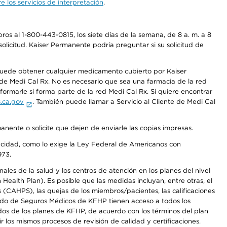
 los servicios de interpretación
.
os al 1-800-443-0815, los siete días de la semana, de 8 a. m. a 8
olicitud. Kaiser Permanente podría preguntar si su solicitud de
 puede obtener cualquier medicamento cubierto por Kaiser
e Medi Cal Rx. No es necesario que sea una farmacia de la red
rmarle si forma parte de la red Medi Cal Rx. Si quiere encontrar
.ca.gov
. También puede llamar a Servicio al Cliente de Medi Cal
anente o solicite que dejen de enviarle las copias impresas.
apacidad, como lo exige la Ley Federal de Americanos con
973.
les de la salud y los centros de atención en los planes del nivel
alth Plan). Es posible que las medidas incluyan, entre otras, el
CAHPS), las quejas de los miembros/pacientes, las calificaciones
rcado de Seguros Médicos de KFHP tienen acceso a todos los
dos de los planes de KFHP, de acuerdo con los términos del plan
os mismos procesos de revisión de calidad y certificaciones.