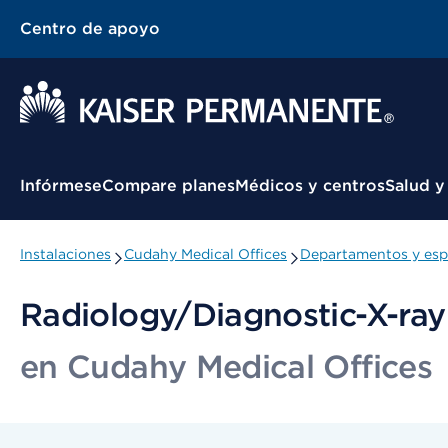
Centro de apoyo
Menú contextual
Infórmese
Compare planes
Médicos y centros
Salud y
Instalaciones
Cudahy Medical Offices
Departamentos y esp
Radiology/Diagnostic-X-ray
en Cudahy Medical Offices