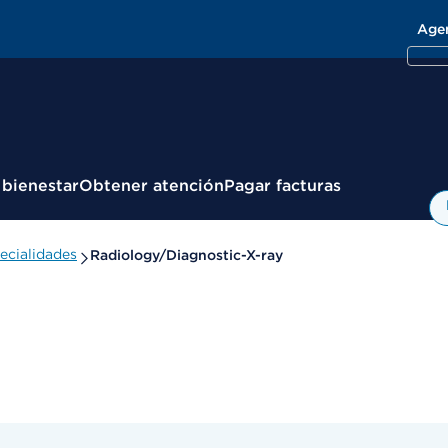
Age
 bienestar
Obtener atención
Pagar facturas
ecialidades
Radiology/Diagnostic-X-ray