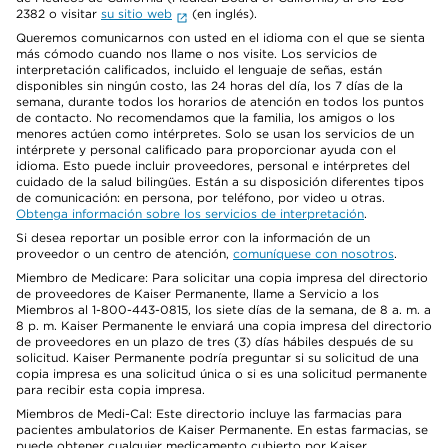
2382 o visitar
su sitio web
(en inglés).
Queremos comunicarnos con usted en el idioma con el que se sienta
más cómodo cuando nos llame o nos visite. Los servicios de
interpretación calificados, incluido el lenguaje de señas, están
disponibles sin ningún costo, las 24 horas del día, los 7 días de la
semana, durante todos los horarios de atención en todos los puntos
de contacto. No recomendamos que la familia, los amigos o los
menores actúen como intérpretes. Solo se usan los servicios de un
intérprete y personal calificado para proporcionar ayuda con el
idioma. Esto puede incluir proveedores, personal e intérpretes del
cuidado de la salud bilingües. Están a su disposición diferentes tipos
de comunicación: en persona, por teléfono, por video u otras.
Obtenga información sobre los servicios de interpretación
.
Si desea reportar un posible error con la información de un
proveedor o un centro de atención,
comuníquese con nosotros
.
Miembro de Medicare: Para solicitar una copia impresa del directorio
de proveedores de Kaiser Permanente, llame a Servicio a los
Miembros al 1-800-443-0815, los siete días de la semana, de 8 a. m. a
8 p. m. Kaiser Permanente le enviará una copia impresa del directorio
de proveedores en un plazo de tres (3) días hábiles después de su
solicitud. Kaiser Permanente podría preguntar si su solicitud de una
copia impresa es una solicitud única o si es una solicitud permanente
para recibir esta copia impresa.
Miembros de Medi-Cal: Este directorio incluye las farmacias para
pacientes ambulatorios de Kaiser Permanente. En estas farmacias, se
puede obtener cualquier medicamento cubierto por Kaiser