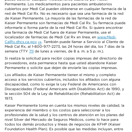
Permanente. Los medicamentos para pacientes ambulatorios
cubiertos por Medi Cal pueden obtenerse en cualquier farmacia de la
red de Medi Cal Rx. No es necesario que sea una farmacia de la red
de Kaiser Permanente. La mayoría de las farmacias de la red de
Kaiser Permanente son farmacias de Medi Cal Rx. Su farmacia puede
informarle si forma parte de la red Medi Cal Rx. Si quiere encontrar
una farmacia de Medi Cal fuera de Kaiser Permanente, use el
localizador de farmacias de Medi Cal Rx en línea, en
www.Medi-
CalRx.dhcs.ca.gov
. También puede llamar a Servicio al Cliente de
Medi Cal Rx, al 1-800-977-2273, las 24 horas del día, los 7 días de la
semana (TTY
711
de lunes a viernes, de 8 a. m. a 5 p. m.).
Si realiza la solicitud para recibir copias impresas del directorio de
proveedores, esta permanece hasta que usted abandone Kaiser
Permanente o solicite que dejen de enviarle las copias impresas.
Los afiliados de Kaiser Permanente tienen el mismo y completo
acceso a los servicios cubiertos, incluidos los afiliados con alguna
discapacidad, como lo exige la Ley Federal de Americanos con
Discapacidades (Federal Americans with Disabilities Act) de 1990, y
la sección 504 de la Ley de Rehabilitación (Rehabilitation Act) de
1973.
Kaiser Permanente toma en cuenta los mismos niveles de calidad, la
experiencia del miembro o los costos para seleccionar a los
profesionales de la salud y los centros de atención en los planes del
nivel Silver del Mercado de Seguros Médicos, como lo hace para
todos los demás productos y líneas de negocios de KFHP (Kaiser
Foundation Health Plan). Es posible que las medidas incluyan, entre