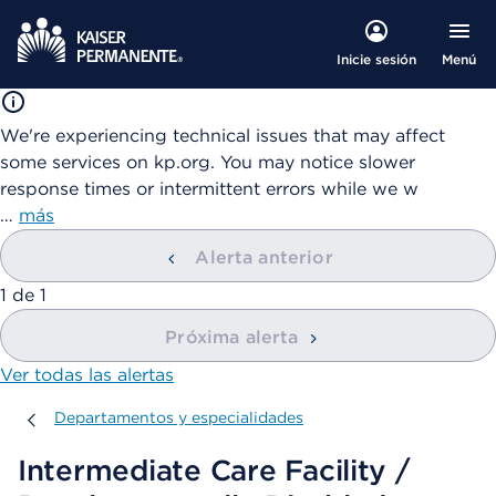
Menú
Inicie sesión
We're experiencing technical issues that may affect
some services on kp.org. You may notice slower
response times or intermittent errors while we w
…
más
Alerta anterior
mostrando
1
de
1
Próxima alerta
Ver todas las alertas
Departamentos y especialidades
Departamentos y especialidades
Intermediate Care Facility /