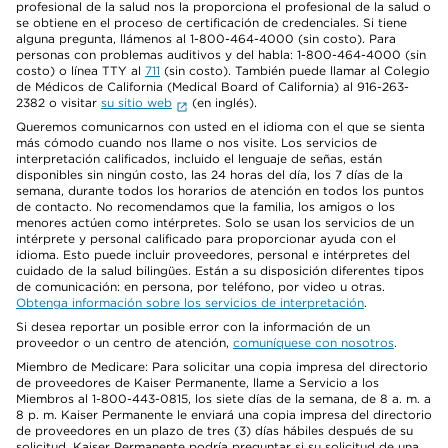
profesional de la salud nos la proporciona el profesional de la salud o
se obtiene en el proceso de certificación de credenciales. Si tiene
alguna pregunta, llámenos al 1-800-464-4000 (sin costo). Para
personas con problemas auditivos y del habla: 1-800-464-4000 (sin
costo) o línea TTY al
711
(sin costo). También puede llamar al Colegio
de Médicos de California (Medical Board of California) al 916-263-
2382 o visitar
su sitio web
(en inglés).
Queremos comunicarnos con usted en el idioma con el que se sienta
más cómodo cuando nos llame o nos visite. Los servicios de
interpretación calificados, incluido el lenguaje de señas, están
disponibles sin ningún costo, las 24 horas del día, los 7 días de la
semana, durante todos los horarios de atención en todos los puntos
de contacto. No recomendamos que la familia, los amigos o los
menores actúen como intérpretes. Solo se usan los servicios de un
intérprete y personal calificado para proporcionar ayuda con el
idioma. Esto puede incluir proveedores, personal e intérpretes del
cuidado de la salud bilingües. Están a su disposición diferentes tipos
de comunicación: en persona, por teléfono, por video u otras.
Obtenga información sobre los servicios de interpretación
.
Si desea reportar un posible error con la información de un
proveedor o un centro de atención,
comuníquese con nosotros
.
Miembro de Medicare: Para solicitar una copia impresa del directorio
de proveedores de Kaiser Permanente, llame a Servicio a los
Miembros al 1-800-443-0815, los siete días de la semana, de 8 a. m. a
8 p. m. Kaiser Permanente le enviará una copia impresa del directorio
de proveedores en un plazo de tres (3) días hábiles después de su
solicitud. Kaiser Permanente podría preguntar si su solicitud de una