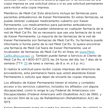
copia impresa es una solicitud única o si es una solicitud permanente
para recibir esta copia impresa.
Miembros de Medi-Cal: Este directorio incluye las farmacias para
pacientes ambulatorios de Kaiser Permanente. En estas farmacias, se
puede obtener cualquier medicamento cubierto por Kaiser
Permanente. Los medicamentos para pacientes ambulatorios
cubiertos por Medi Cal pueden obtenerse en cualquier farmacia de la
red de Medi Cal Rx. No es necesario que sea una farmacia de la red
de Kaiser Permanente. La mayoría de las farmacias de la red de
Kaiser Permanente son farmacias de Medi Cal Rx. Su farmacia puede
informarle si forma parte de la red Medi Cal Rx. Si quiere encontrar
una farmacia de Medi Cal fuera de Kaiser Permanente, use el
localizador de farmacias de Medi Cal Rx en línea, en
www.Medi-
CalRx.dhcs.ca.gov
. También puede llamar a Servicio al Cliente de
Medi Cal Rx, al 1-800-977-2273, las 24 horas del día, los 7 días de la
semana (TTY
711
de lunes a viernes, de 8 a. m. a 5 p. m.).
Si realiza la solicitud para recibir copias impresas del directorio de
proveedores, esta permanece hasta que usted abandone Kaiser
Permanente o solicite que dejen de enviarle las copias impresas.
Los afiliados de Kaiser Permanente tienen el mismo y completo
acceso a los servicios cubiertos, incluidos los afiliados con alguna
discapacidad, como lo exige la Ley Federal de Americanos con
Discapacidades (Federal Americans with Disabilities Act) de 1990, y
la sección 504 de la Ley de Rehabilitación (Rehabilitation Act) de
1973.
Kaiser Permanente toma en cuenta los mismos niveles de calidad, la