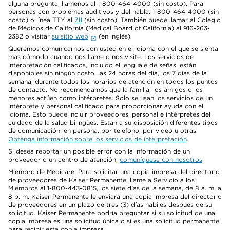
alguna pregunta, llámenos al 1-800-464-4000 (sin costo). Para
personas con problemas auditivos y del habla: 1-800-464-4000 (sin
costo) o línea TTY al
711
(sin costo). También puede llamar al Colegio
de Médicos de California (Medical Board of California) al 916-263-
2382 o visitar
su sitio web
(en inglés).
Queremos comunicarnos con usted en el idioma con el que se sienta
más cómodo cuando nos llame o nos visite. Los servicios de
interpretación calificados, incluido el lenguaje de señas, están
disponibles sin ningún costo, las 24 horas del día, los 7 días de la
semana, durante todos los horarios de atención en todos los puntos
de contacto. No recomendamos que la familia, los amigos o los
menores actúen como intérpretes. Solo se usan los servicios de un
intérprete y personal calificado para proporcionar ayuda con el
idioma. Esto puede incluir proveedores, personal e intérpretes del
cuidado de la salud bilingües. Están a su disposición diferentes tipos
de comunicación: en persona, por teléfono, por video u otras.
Obtenga información sobre los servicios de interpretación
.
Si desea reportar un posible error con la información de un
proveedor o un centro de atención,
comuníquese con nosotros
.
Miembro de Medicare: Para solicitar una copia impresa del directorio
de proveedores de Kaiser Permanente, llame a Servicio a los
Miembros al 1-800-443-0815, los siete días de la semana, de 8 a. m. a
8 p. m. Kaiser Permanente le enviará una copia impresa del directorio
de proveedores en un plazo de tres (3) días hábiles después de su
solicitud. Kaiser Permanente podría preguntar si su solicitud de una
copia impresa es una solicitud única o si es una solicitud permanente
para recibir esta copia impresa.