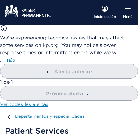
Menú
Inicie sesión
We're experiencing technical issues that may affect
some services on kp.org. You may notice slower
response times or intermittent errors while we w
…
más
Alerta anterior
mostrando
1
de
1
Próxima alerta
Ver todas las alertas
Departamentos y especialidades
Departamentos y especialidades
Patient Services