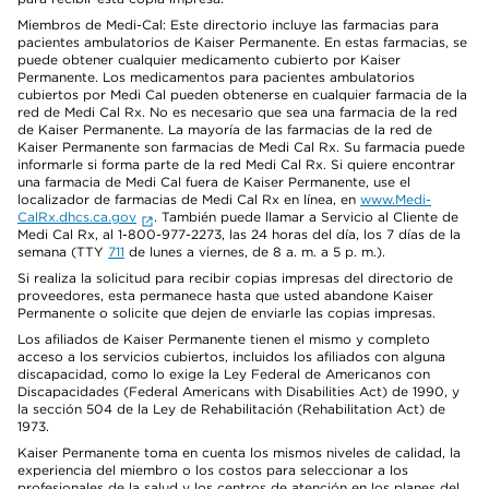
Miembros de Medi-Cal: Este directorio incluye las farmacias para
pacientes ambulatorios de Kaiser Permanente. En estas farmacias, se
puede obtener cualquier medicamento cubierto por Kaiser
Permanente. Los medicamentos para pacientes ambulatorios
cubiertos por Medi Cal pueden obtenerse en cualquier farmacia de la
red de Medi Cal Rx. No es necesario que sea una farmacia de la red
de Kaiser Permanente. La mayoría de las farmacias de la red de
Kaiser Permanente son farmacias de Medi Cal Rx. Su farmacia puede
informarle si forma parte de la red Medi Cal Rx. Si quiere encontrar
una farmacia de Medi Cal fuera de Kaiser Permanente, use el
localizador de farmacias de Medi Cal Rx en línea, en
www.Medi-
CalRx.dhcs.ca.gov
. También puede llamar a Servicio al Cliente de
Medi Cal Rx, al 1-800-977-2273, las 24 horas del día, los 7 días de la
semana (TTY
711
de lunes a viernes, de 8 a. m. a 5 p. m.).
Si realiza la solicitud para recibir copias impresas del directorio de
proveedores, esta permanece hasta que usted abandone Kaiser
Permanente o solicite que dejen de enviarle las copias impresas.
Los afiliados de Kaiser Permanente tienen el mismo y completo
acceso a los servicios cubiertos, incluidos los afiliados con alguna
discapacidad, como lo exige la Ley Federal de Americanos con
Discapacidades (Federal Americans with Disabilities Act) de 1990, y
la sección 504 de la Ley de Rehabilitación (Rehabilitation Act) de
1973.
Kaiser Permanente toma en cuenta los mismos niveles de calidad, la
experiencia del miembro o los costos para seleccionar a los
profesionales de la salud y los centros de atención en los planes del