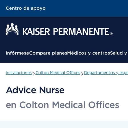
Centro de apoyo
Menú contextual
Infórmese
Compare planes
Médicos y centros
Salud y
Instalaciones
Colton Medical Offices
Departamentos y espe
Advice Nurse
en Colton Medical Offices