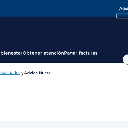
Age
 bienestar
Obtener atención
Pagar facturas
cialidades
Advice Nurse