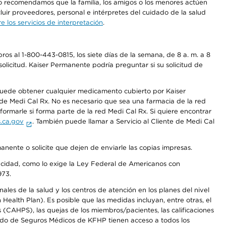
 No recomendamos que la familia, los amigos o los menores actúen
luir proveedores, personal e intérpretes del cuidado de la salud
 los servicios de interpretación
.
os al 1-800-443-0815, los siete días de la semana, de 8 a. m. a 8
olicitud. Kaiser Permanente podría preguntar si su solicitud de
 puede obtener cualquier medicamento cubierto por Kaiser
e Medi Cal Rx. No es necesario que sea una farmacia de la red
rmarle si forma parte de la red Medi Cal Rx. Si quiere encontrar
.ca.gov
. También puede llamar a Servicio al Cliente de Medi Cal
anente o solicite que dejen de enviarle las copias impresas.
apacidad, como lo exige la Ley Federal de Americanos con
973.
les de la salud y los centros de atención en los planes del nivel
alth Plan). Es posible que las medidas incluyan, entre otras, el
CAHPS), las quejas de los miembros/pacientes, las calificaciones
rcado de Seguros Médicos de KFHP tienen acceso a todos los