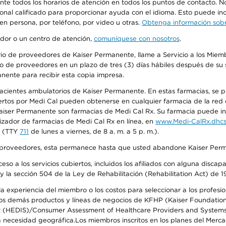
urante todos los horarios de atención en todos los puntos de contacto.
sonal calificado para proporcionar ayuda con el idioma. Esto puede inc
 en persona, por teléfono, por video u otras.
Obtenga información sobre
edor o un centro de atención,
comuníquese con nosotros
.
io de proveedores de Kaiser Permanente, llame a Servicio a los Miembr
o de proveedores en un plazo de tres (3) días hábiles después de su s
anente para recibir esta copia impresa.
 pacientes ambulatorios de Kaiser Permanente. En estas farmacias, se
tos por Medi Cal pueden obtenerse en cualquier farmacia de la red d
iser Permanente son farmacias de Medi Cal Rx. Su farmacia puede info
izador de farmacias de Medi Cal Rx en línea, en
www.Medi-CalRx.dhcs
na (TTY
711
de lunes a viernes, de 8 a. m. a 5 p. m.).
o de proveedores, esta permanece hasta que usted abandone Kaiser Perm
so a los servicios cubiertos, incluidos los afiliados con alguna disc
y la sección 504 de la Ley de Rehabilitación (Rehabilitation Act) de 1
 experiencia del miembro o los costos para seleccionar a los profesiona
s demás productos y líneas de negocios de KFHP (Kaiser Foundation He
t (HEDIS)/Consumer Assessment of Healthcare Providers and Systems (
 la necesidad geográfica.Los miembros inscritos en los planes del Me