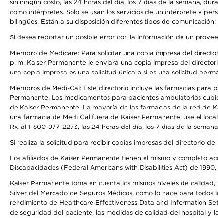
sin ningún costo, las 24 horas del día, los 7 días de la semana, d
como intérpretes. Solo se usan los servicios de un intérprete y per
bilingües. Están a su disposición diferentes tipos de comunicación:
Si desea reportar un posible error con la información de un prove
Miembro de Medicare: Para solicitar una copia impresa del director
p. m. Kaiser Permanente le enviará una copia impresa del directori
una copia impresa es una solicitud única o si es una solicitud perm
Miembros de Medi-Cal: Este directorio incluye las farmacias para
Permanente. Los medicamentos para pacientes ambulatorios cubier
de Kaiser Permanente. La mayoría de las farmacias de la red de Ka
una farmacia de Medi Cal fuera de Kaiser Permanente, use el local
Rx, al 1-800-977-2273, las 24 horas del día, los 7 días de la sema
Si realiza la solicitud para recibir copias impresas del directori
Los afiliados de Kaiser Permanente tienen el mismo y completo acce
Discapacidades (Federal Americans with Disabilities Act) de 1990, 
Kaiser Permanente toma en cuenta los mismos niveles de calidad, la
Silver del Mercado de Seguros Médicos, como lo hace para todos lo
rendimiento de Healthcare Effectiveness Data and Information Se
de seguridad del paciente, las medidas de calidad del hospital y