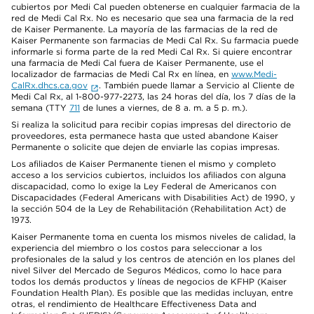
cubiertos por Medi Cal pueden obtenerse en cualquier farmacia de la
red de Medi Cal Rx. No es necesario que sea una farmacia de la red
de Kaiser Permanente. La mayoría de las farmacias de la red de
Kaiser Permanente son farmacias de Medi Cal Rx. Su farmacia puede
informarle si forma parte de la red Medi Cal Rx. Si quiere encontrar
una farmacia de Medi Cal fuera de Kaiser Permanente, use el
localizador de farmacias de Medi Cal Rx en línea, en
www.Medi-
CalRx.dhcs.ca.gov
. También puede llamar a Servicio al Cliente de
Medi Cal Rx, al 1-800-977-2273, las 24 horas del día, los 7 días de la
semana (TTY
711
de lunes a viernes, de 8 a. m. a 5 p. m.).
Si realiza la solicitud para recibir copias impresas del directorio de
proveedores, esta permanece hasta que usted abandone Kaiser
Permanente o solicite que dejen de enviarle las copias impresas.
Los afiliados de Kaiser Permanente tienen el mismo y completo
acceso a los servicios cubiertos, incluidos los afiliados con alguna
discapacidad, como lo exige la Ley Federal de Americanos con
Discapacidades (Federal Americans with Disabilities Act) de 1990, y
la sección 504 de la Ley de Rehabilitación (Rehabilitation Act) de
1973.
Kaiser Permanente toma en cuenta los mismos niveles de calidad, la
experiencia del miembro o los costos para seleccionar a los
profesionales de la salud y los centros de atención en los planes del
nivel Silver del Mercado de Seguros Médicos, como lo hace para
todos los demás productos y líneas de negocios de KFHP (Kaiser
Foundation Health Plan). Es posible que las medidas incluyan, entre
otras, el rendimiento de Healthcare Effectiveness Data and