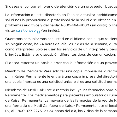
Si desea encontrar el horario de atención de un proveedor, busque
La información de este directorio en línea se actualiza periódicam
salud nos la proporciona el profesional de la salud o se obtiene e
problemas auditivos y del habla: 1-800-464-4000 (sin costo) o lín
visitar
su sitio web
(en inglés).
Queremos comunicarnos con usted en el idioma con el que se sienta 
sin ningún costo, las 24 horas del día, los 7 días de la semana, d
como intérpretes. Solo se usan los servicios de un intérprete y per
bilingües. Están a su disposición diferentes tipos de comunicación:
Si desea reportar un posible error con la información de un prove
Miembro de Medicare: Para solicitar una copia impresa del director
p. m. Kaiser Permanente le enviará una copia impresa del directori
una copia impresa es una solicitud única o si es una solicitud perm
Miembros de Medi-Cal: Este directorio incluye las farmacias para
Permanente. Los medicamentos para pacientes ambulatorios cubier
de Kaiser Permanente. La mayoría de las farmacias de la red de Ka
una farmacia de Medi Cal fuera de Kaiser Permanente, use el local
Rx, al 1-800-977-2273, las 24 horas del día, los 7 días de la sema