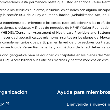
o de proveedores, esta permanece hasta que usted abandone Kaiser Perm
so a los servicios cubiertos, incluidos los afiliados con alguna disc
y la sección 504 de la Ley de Rehabilitación (Rehabilitation Act) de 1
 experiencia del miembro o los costos para seleccionar a los profesiona
s demás productos y líneas de negocios de KFHP (Kaiser Foundation He
t (HEDIS)/Consumer Assessment of Healthcare Providers and Systems (
 la necesidad geográfica.Los miembros inscritos en los planes del Me
s y complementarios que participan en la red de proveedores contrata
o médico de Kaiser Permanente y los médicos de la red deben seguir l
ribución geográfica para seleccionar los hospitales en los planes del 
HP). Accesibilidad a las oficinas médicas y centros médicos en este d
rganización
Ayuda para miembro
KP
Bienvenida a nuevos 