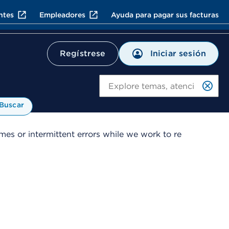
ntes
Empleadores
Ayuda para pagar sus facturas
Iniciar sesión
Regístrese
Bu
Buscar
es or intermittent errors while we work to re