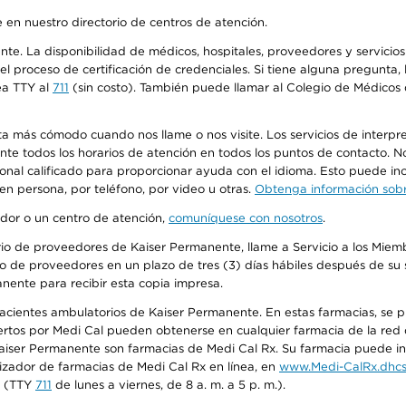
 en nuestro directorio de centros de atención.
ente. La disponibilidad de médicos, hospitales, proveedores y servici
n el proceso de certificación de credenciales. Si tiene alguna pregunt
ea TTY al
711
(sin costo). También puede llamar al Colegio de Médicos d
más cómodo cuando nos llame o nos visite. Los servicios de interpreta
urante todos los horarios de atención en todos los puntos de contacto.
sonal calificado para proporcionar ayuda con el idioma. Esto puede inc
 en persona, por teléfono, por video u otras.
Obtenga información sobre
edor o un centro de atención,
comuníquese con nosotros
.
io de proveedores de Kaiser Permanente, llame a Servicio a los Miembr
o de proveedores en un plazo de tres (3) días hábiles después de su s
anente para recibir esta copia impresa.
 pacientes ambulatorios de Kaiser Permanente. En estas farmacias, se
tos por Medi Cal pueden obtenerse en cualquier farmacia de la red d
iser Permanente son farmacias de Medi Cal Rx. Su farmacia puede info
izador de farmacias de Medi Cal Rx en línea, en
www.Medi-CalRx.dhcs
na (TTY
711
de lunes a viernes, de 8 a. m. a 5 p. m.).