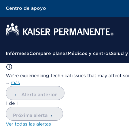
Centro de apoyo
Menú contextual
Infórmese
Compare planes
Médicos y centros
Salud y
We're experiencing technical issues that may affect so
…
más
Alerta anterior
mostrando
1
de
1
Próxima alerta
Ver todas las alertas