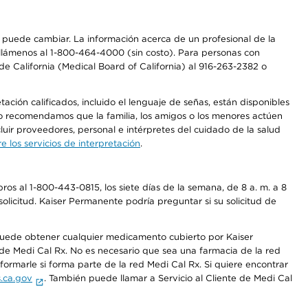
os puede cambiar. La información acerca de un profesional de la
a, llámenos al 1-800-464-4000 (sin costo). Para personas con
e California (Medical Board of California) al 916-263-2382 o
ción calificados, incluido el lenguaje de señas, están disponibles
 No recomendamos que la familia, los amigos o los menores actúen
luir proveedores, personal e intérpretes del cuidado de la salud
 los servicios de interpretación
.
os al 1-800-443-0815, los siete días de la semana, de 8 a. m. a 8
olicitud. Kaiser Permanente podría preguntar si su solicitud de
 puede obtener cualquier medicamento cubierto por Kaiser
e Medi Cal Rx. No es necesario que sea una farmacia de la red
rmarle si forma parte de la red Medi Cal Rx. Si quiere encontrar
.ca.gov
. También puede llamar a Servicio al Cliente de Medi Cal