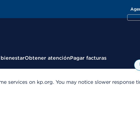
Age
 bienestar
Obtener atención
Pagar facturas
me services on kp.org. You may notice slower response tim