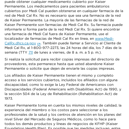
puede obtener cualquier medicamento cubierto por Kaiser
Permanente. Los medicamentos para pacientes ambulatorios
cubiertos por Medi Cal pueden obtenerse en cualquier farmacia de la
red de Medi Cal Rx. No es necesario que sea una farmacia de la red
de Kaiser Permanente. La mayoría de las farmacias de la red de
Kaiser Permanente son farmacias de Medi Cal Rx. Su farmacia puede
informarle si forma parte de la red Medi Cal Rx. Si quiere encontrar
una farmacia de Medi Cal fuera de Kaiser Permanente, use el
localizador de farmacias de Medi Cal Rx en línea, en
www.Medi-
CalRx.dhcs.ca.gov
. También puede llamar a Servicio al Cliente de
Medi Cal Rx, al 1-800-977-2273, las 24 horas del día, los 7 días de la
semana (TTY
711
de lunes a viernes, de 8 a. m. a 5 p. m.).
Si realiza la solicitud para recibir copias impresas del directorio de
proveedores, esta permanece hasta que usted abandone Kaiser
Permanente o solicite que dejen de enviarle las copias impresas.
Los afiliados de Kaiser Permanente tienen el mismo y completo
acceso a los servicios cubiertos, incluidos los afiliados con alguna
discapacidad, como lo exige la Ley Federal de Americanos con
Discapacidades (Federal Americans with Disabilities Act) de 1990, y
la sección 504 de la Ley de Rehabilitación (Rehabilitation Act) de
1973.
Kaiser Permanente toma en cuenta los mismos niveles de calidad, la
experiencia del miembro o los costos para seleccionar a los
profesionales de la salud y los centros de atención en los planes del
nivel Silver del Mercado de Seguros Médicos, como lo hace para
todos los demás productos y líneas de negocios de KFHP (Kaiser
Foundation Health Plan). Es posible que las medidas incluyan, entre