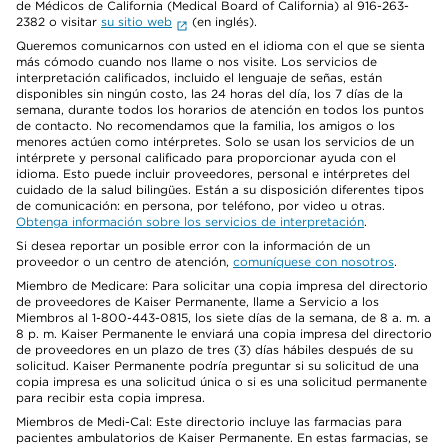
de Médicos de California (Medical Board of California) al 916-263-
2382 o visitar
su sitio web
(en inglés).
Queremos comunicarnos con usted en el idioma con el que se sienta
más cómodo cuando nos llame o nos visite. Los servicios de
interpretación calificados, incluido el lenguaje de señas, están
disponibles sin ningún costo, las 24 horas del día, los 7 días de la
semana, durante todos los horarios de atención en todos los puntos
de contacto. No recomendamos que la familia, los amigos o los
menores actúen como intérpretes. Solo se usan los servicios de un
intérprete y personal calificado para proporcionar ayuda con el
idioma. Esto puede incluir proveedores, personal e intérpretes del
cuidado de la salud bilingües. Están a su disposición diferentes tipos
de comunicación: en persona, por teléfono, por video u otras.
Obtenga información sobre los servicios de interpretación
.
Si desea reportar un posible error con la información de un
proveedor o un centro de atención,
comuníquese con nosotros
.
Miembro de Medicare: Para solicitar una copia impresa del directorio
de proveedores de Kaiser Permanente, llame a Servicio a los
Miembros al 1-800-443-0815, los siete días de la semana, de 8 a. m. a
8 p. m. Kaiser Permanente le enviará una copia impresa del directorio
de proveedores en un plazo de tres (3) días hábiles después de su
solicitud. Kaiser Permanente podría preguntar si su solicitud de una
copia impresa es una solicitud única o si es una solicitud permanente
para recibir esta copia impresa.
Miembros de Medi-Cal: Este directorio incluye las farmacias para
pacientes ambulatorios de Kaiser Permanente. En estas farmacias, se