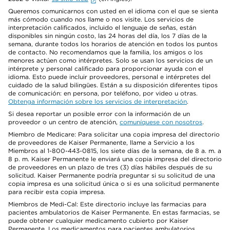
Queremos comunicarnos con usted en el idioma con el que se sienta
más cómodo cuando nos llame o nos visite. Los servicios de
interpretación calificados, incluido el lenguaje de señas, están
disponibles sin ningún costo, las 24 horas del día, los 7 días de la
semana, durante todos los horarios de atención en todos los puntos
de contacto. No recomendamos que la familia, los amigos o los
menores actúen como intérpretes. Solo se usan los servicios de un
intérprete y personal calificado para proporcionar ayuda con el
idioma. Esto puede incluir proveedores, personal e intérpretes del
cuidado de la salud bilingües. Están a su disposición diferentes tipos
de comunicación: en persona, por teléfono, por video u otras.
Obtenga información sobre los servicios de interpretación
.
Si desea reportar un posible error con la información de un
proveedor o un centro de atención,
comuníquese con nosotros
.
Miembro de Medicare: Para solicitar una copia impresa del directorio
de proveedores de Kaiser Permanente, llame a Servicio a los
Miembros al 1-800-443-0815, los siete días de la semana, de 8 a. m. a
8 p. m. Kaiser Permanente le enviará una copia impresa del directorio
de proveedores en un plazo de tres (3) días hábiles después de su
solicitud. Kaiser Permanente podría preguntar si su solicitud de una
copia impresa es una solicitud única o si es una solicitud permanente
para recibir esta copia impresa.
Miembros de Medi-Cal: Este directorio incluye las farmacias para
pacientes ambulatorios de Kaiser Permanente. En estas farmacias, se
puede obtener cualquier medicamento cubierto por Kaiser
Permanente. Los medicamentos para pacientes ambulatorios