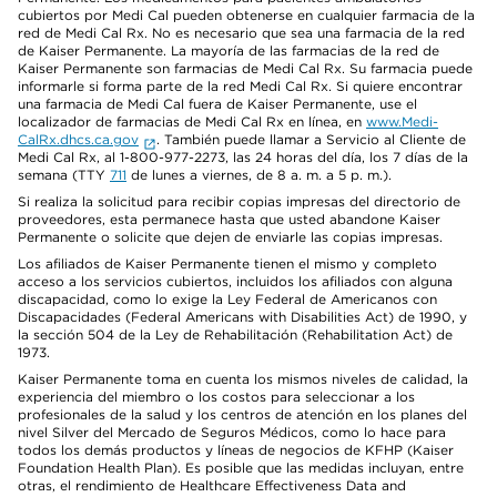
cubiertos por Medi Cal pueden obtenerse en cualquier farmacia de la
red de Medi Cal Rx. No es necesario que sea una farmacia de la red
de Kaiser Permanente. La mayoría de las farmacias de la red de
Kaiser Permanente son farmacias de Medi Cal Rx. Su farmacia puede
informarle si forma parte de la red Medi Cal Rx. Si quiere encontrar
una farmacia de Medi Cal fuera de Kaiser Permanente, use el
localizador de farmacias de Medi Cal Rx en línea, en
www.Medi-
CalRx.dhcs.ca.gov
. También puede llamar a Servicio al Cliente de
Medi Cal Rx, al 1-800-977-2273, las 24 horas del día, los 7 días de la
semana (TTY
711
de lunes a viernes, de 8 a. m. a 5 p. m.).
Si realiza la solicitud para recibir copias impresas del directorio de
proveedores, esta permanece hasta que usted abandone Kaiser
Permanente o solicite que dejen de enviarle las copias impresas.
Los afiliados de Kaiser Permanente tienen el mismo y completo
acceso a los servicios cubiertos, incluidos los afiliados con alguna
discapacidad, como lo exige la Ley Federal de Americanos con
Discapacidades (Federal Americans with Disabilities Act) de 1990, y
la sección 504 de la Ley de Rehabilitación (Rehabilitation Act) de
1973.
Kaiser Permanente toma en cuenta los mismos niveles de calidad, la
experiencia del miembro o los costos para seleccionar a los
profesionales de la salud y los centros de atención en los planes del
nivel Silver del Mercado de Seguros Médicos, como lo hace para
todos los demás productos y líneas de negocios de KFHP (Kaiser
Foundation Health Plan). Es posible que las medidas incluyan, entre
otras, el rendimiento de Healthcare Effectiveness Data and