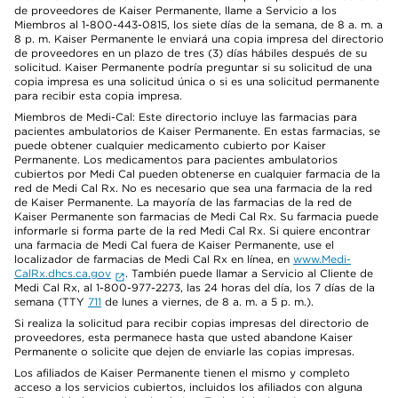
de proveedores de Kaiser Permanente, llame a Servicio a los
Miembros al 1-800-443-0815, los siete días de la semana, de 8 a. m. a
8 p. m. Kaiser Permanente le enviará una copia impresa del directorio
de proveedores en un plazo de tres (3) días hábiles después de su
solicitud. Kaiser Permanente podría preguntar si su solicitud de una
copia impresa es una solicitud única o si es una solicitud permanente
para recibir esta copia impresa.
Miembros de Medi-Cal: Este directorio incluye las farmacias para
pacientes ambulatorios de Kaiser Permanente. En estas farmacias, se
puede obtener cualquier medicamento cubierto por Kaiser
Permanente. Los medicamentos para pacientes ambulatorios
cubiertos por Medi Cal pueden obtenerse en cualquier farmacia de la
red de Medi Cal Rx. No es necesario que sea una farmacia de la red
de Kaiser Permanente. La mayoría de las farmacias de la red de
Kaiser Permanente son farmacias de Medi Cal Rx. Su farmacia puede
informarle si forma parte de la red Medi Cal Rx. Si quiere encontrar
una farmacia de Medi Cal fuera de Kaiser Permanente, use el
localizador de farmacias de Medi Cal Rx en línea, en
www.Medi-
CalRx.dhcs.ca.gov
. También puede llamar a Servicio al Cliente de
Medi Cal Rx, al 1-800-977-2273, las 24 horas del día, los 7 días de la
semana (TTY
711
de lunes a viernes, de 8 a. m. a 5 p. m.).
Si realiza la solicitud para recibir copias impresas del directorio de
proveedores, esta permanece hasta que usted abandone Kaiser
Permanente o solicite que dejen de enviarle las copias impresas.
Los afiliados de Kaiser Permanente tienen el mismo y completo
acceso a los servicios cubiertos, incluidos los afiliados con alguna