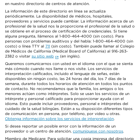
en nuestro directorio de centros de atención.
La información de este directorio en línea se actualiza
periódicamente. La disponibilidad de médicos, hospitales,
proveedores y servicios puede cambiar. La información acerca de un
profesional de la salud nos la proporciona el profesional de la salud o
se obtiene en el proceso de certificación de credenciales. Si tiene
alguna pregunta, llámenos al 1-800-464-4000 (sin costo). Para
personas con problemas auditivos y del habla: 1-800-464-4000 (sin
costo) o línea TTY al
711
(sin costo). También puede llamar al Colegio
de Médicos de California (Medical Board of California) al 916-263-
2382 o visitar
su sitio web
(en inglés).
Queremos comunicarnos con usted en el idioma con el que se sienta
más cómodo cuando nos llame o nos visite. Los servicios de
interpretación calificados, incluido el lenguaje de señas, están
disponibles sin ningún costo, las 24 horas del día, los 7 días de la
semana, durante todos los horarios de atención en todos los puntos
de contacto. No recomendamos que la familia, los amigos o los
menores actúen como intérpretes. Solo se usan los servicios de un
intérprete y personal calificado para proporcionar ayuda con el
idioma. Esto puede incluir proveedores, personal e intérpretes del
cuidado de la salud bilingües. Están a su disposición diferentes tipos
de comunicación: en persona, por teléfono, por video u otras.
Obtenga información sobre los servicios de interpretación
.
Si desea reportar un posible error con la información de un
proveedor o un centro de atención,
comuníquese con nosotros
.
Miembro de Medicare: Para solicitar una copia impresa del directorio