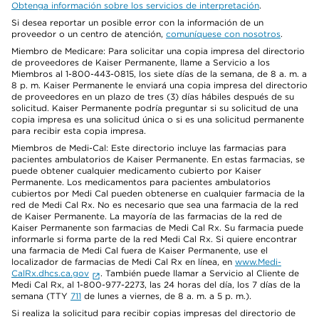
Obtenga información sobre los servicios de interpretación
.
Si desea reportar un posible error con la información de un
proveedor o un centro de atención,
comuníquese con nosotros
.
Miembro de Medicare: Para solicitar una copia impresa del directorio
de proveedores de Kaiser Permanente, llame a Servicio a los
Miembros al 1-800-443-0815, los siete días de la semana, de 8 a. m. a
8 p. m. Kaiser Permanente le enviará una copia impresa del directorio
de proveedores en un plazo de tres (3) días hábiles después de su
solicitud. Kaiser Permanente podría preguntar si su solicitud de una
copia impresa es una solicitud única o si es una solicitud permanente
para recibir esta copia impresa.
Miembros de Medi-Cal: Este directorio incluye las farmacias para
pacientes ambulatorios de Kaiser Permanente. En estas farmacias, se
puede obtener cualquier medicamento cubierto por Kaiser
Permanente. Los medicamentos para pacientes ambulatorios
cubiertos por Medi Cal pueden obtenerse en cualquier farmacia de la
red de Medi Cal Rx. No es necesario que sea una farmacia de la red
de Kaiser Permanente. La mayoría de las farmacias de la red de
Kaiser Permanente son farmacias de Medi Cal Rx. Su farmacia puede
informarle si forma parte de la red Medi Cal Rx. Si quiere encontrar
una farmacia de Medi Cal fuera de Kaiser Permanente, use el
localizador de farmacias de Medi Cal Rx en línea, en
www.Medi-
CalRx.dhcs.ca.gov
. También puede llamar a Servicio al Cliente de
Medi Cal Rx, al 1-800-977-2273, las 24 horas del día, los 7 días de la
semana (TTY
711
de lunes a viernes, de 8 a. m. a 5 p. m.).
Si realiza la solicitud para recibir copias impresas del directorio de