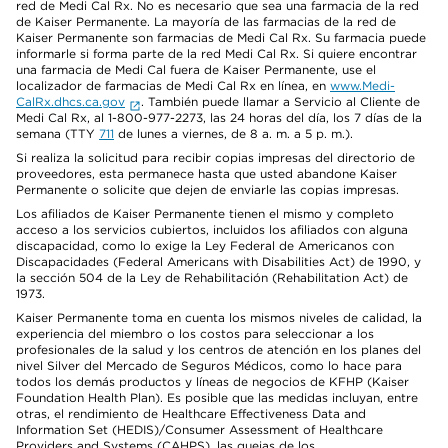
red de Medi Cal Rx. No es necesario que sea una farmacia de la red
de Kaiser Permanente. La mayoría de las farmacias de la red de
Kaiser Permanente son farmacias de Medi Cal Rx. Su farmacia puede
informarle si forma parte de la red Medi Cal Rx. Si quiere encontrar
una farmacia de Medi Cal fuera de Kaiser Permanente, use el
localizador de farmacias de Medi Cal Rx en línea, en
www.Medi-
CalRx.dhcs.ca.gov
. También puede llamar a Servicio al Cliente de
Medi Cal Rx, al 1-800-977-2273, las 24 horas del día, los 7 días de la
semana (TTY
711
de lunes a viernes, de 8 a. m. a 5 p. m.).
Si realiza la solicitud para recibir copias impresas del directorio de
proveedores, esta permanece hasta que usted abandone Kaiser
Permanente o solicite que dejen de enviarle las copias impresas.
Los afiliados de Kaiser Permanente tienen el mismo y completo
acceso a los servicios cubiertos, incluidos los afiliados con alguna
discapacidad, como lo exige la Ley Federal de Americanos con
Discapacidades (Federal Americans with Disabilities Act) de 1990, y
la sección 504 de la Ley de Rehabilitación (Rehabilitation Act) de
1973.
Kaiser Permanente toma en cuenta los mismos niveles de calidad, la
experiencia del miembro o los costos para seleccionar a los
profesionales de la salud y los centros de atención en los planes del
nivel Silver del Mercado de Seguros Médicos, como lo hace para
todos los demás productos y líneas de negocios de KFHP (Kaiser
Foundation Health Plan). Es posible que las medidas incluyan, entre
otras, el rendimiento de Healthcare Effectiveness Data and
Information Set (HEDIS)/Consumer Assessment of Healthcare
Providers and Systems (CAHPS), las quejas de los