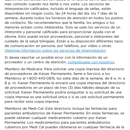
más cómodo cuando nos llame o nos visite. Los servicios de
interpretación calificados, incluido el lenguaje de señas, están
disponibles sin ningún costo, las 24 horas del día, los 7 días de la
semana, durante todos los horarios de atención en todos los puntos
de contacto. No recomendamos que la familia, los amigos o los
menores actúen como intérpretes. Solo se usan los servicios de un
intérprete y personal calificado para proporcionar ayuda con el
idioma. Esto puede incluir proveedores, personal e intérpretes del
cuidado de la salud bilingües. Están a su disposición diferentes tipos
de comunicación: en persona, por teléfono, por video u otras.
Obtenga información sobre los servicios de interpretación
.
Si desea reportar un posible error con la información de un
proveedor o un centro de atención,
comuníquese con nosotros
.
Miembro de Medicare: Para solicitar una copia impresa del directorio
de proveedores de Kaiser Permanente, llame a Servicio a los
Miembros al 1-800-443-0815, los siete días de la semana, de 8 a. m. a
8 p. m. Kaiser Permanente le enviará una copia impresa del directorio
de proveedores en un plazo de tres (3) días hábiles después de su
solicitud. Kaiser Permanente podría preguntar si su solicitud de una
copia impresa es una solicitud única o si es una solicitud permanente
para recibir esta copia impresa.
Miembros de Medi-Cal: Este directorio incluye las farmacias para
pacientes ambulatorios de Kaiser Permanente. En estas farmacias, se
puede obtener cualquier medicamento cubierto por Kaiser
Permanente. Los medicamentos para pacientes ambulatorios
cubiertos por Medi Cal pueden obtenerse en cualquier farmacia de la