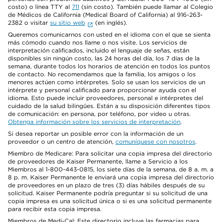
costo) o línea TTY al
711
(sin costo). También puede llamar al Colegio
de Médicos de California (Medical Board of California) al 916-263-
2382 o visitar
su sitio web
(en inglés).
Queremos comunicarnos con usted en el idioma con el que se sienta
más cómodo cuando nos llame o nos visite. Los servicios de
interpretación calificados, incluido el lenguaje de señas, están
disponibles sin ningún costo, las 24 horas del día, los 7 días de la
semana, durante todos los horarios de atención en todos los puntos
de contacto. No recomendamos que la familia, los amigos o los
menores actúen como intérpretes. Solo se usan los servicios de un
intérprete y personal calificado para proporcionar ayuda con el
idioma. Esto puede incluir proveedores, personal e intérpretes del
cuidado de la salud bilingües. Están a su disposición diferentes tipos
de comunicación: en persona, por teléfono, por video u otras.
Obtenga información sobre los servicios de interpretación
.
Si desea reportar un posible error con la información de un
proveedor o un centro de atención,
comuníquese con nosotros
.
Miembro de Medicare: Para solicitar una copia impresa del directorio
de proveedores de Kaiser Permanente, llame a Servicio a los
Miembros al 1-800-443-0815, los siete días de la semana, de 8 a. m. a
8 p. m. Kaiser Permanente le enviará una copia impresa del directorio
de proveedores en un plazo de tres (3) días hábiles después de su
solicitud. Kaiser Permanente podría preguntar si su solicitud de una
copia impresa es una solicitud única o si es una solicitud permanente
para recibir esta copia impresa.
Miembros de Medi-Cal: Este directorio incluye las farmacias para