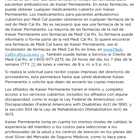
pacientes ambulatorios de Kaiser Permanente. En estas farmacias, se
puede obtener cualquier medicamento cubierto por Kaiser
Permanente. Los medicamentos para pacientes ambulatorios
cubiertos por Medi Cal pueden obtenerse en cualquier farmacia de la
red de Medi Cal Rx. No es necesario que sea una farmacia de la red
de Kaiser Permanente. La mayoría de las farmacias de la red de
Kaiser Permanente son farmacias de Medi Cal Rx. Su farmacia puede
informarle si forma parte de la red Medi Cal Rx. Si quiere encontrar
una farmacia de Medi Cal fuera de Kaiser Permanente, use el
localizador de farmacias de Medi Cal Rx en línea, en
www.Medi-
CalRx.dhcs.ca.gov
. También puede llamar a Servicio al Cliente de
Medi Cal Rx, al 1-800-977-2273, las 24 horas del día, los 7 días de la
semana (TTY
711
de lunes a viernes, de 8 a. m. a 5 p. m.).
Si realiza la solicitud para recibir copias impresas del directorio de
proveedores, esta permanece hasta que usted abandone Kaiser
Permanente o solicite que dejen de enviarle las copias impresas.
Los afiliados de Kaiser Permanente tienen el mismo y completo
acceso a los servicios cubiertos, incluidos los afiliados con alguna
discapacidad, como lo exige la Ley Federal de Americanos con
Discapacidades (Federal Americans with Disabilities Act) de 1990, y
la sección 504 de la Ley de Rehabilitación (Rehabilitation Act) de
1973.
Kaiser Permanente toma en cuenta los mismos niveles de calidad, la
experiencia del miembro o los costos para seleccionar a los
profesionales de la salud y los centros de atención en los planes del
nivel Silver del Mercado de Seguros Médicos, como lo hace para