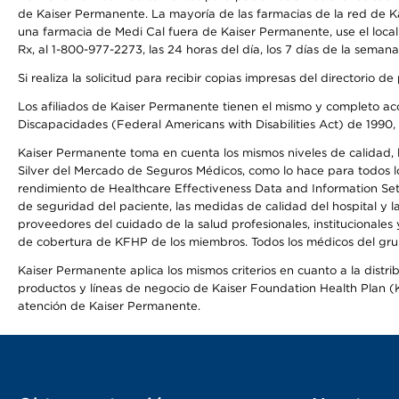
de Kaiser Permanente. La mayoría de las farmacias de la red de Ka
una farmacia de Medi Cal fuera de Kaiser Permanente, use el local
Rx, al 1-800-977-2273, las 24 horas del día, los 7 días de la sema
Si realiza la solicitud para recibir copias impresas del directori
Los afiliados de Kaiser Permanente tienen el mismo y completo acce
Discapacidades (Federal Americans with Disabilities Act) de 1990, 
Kaiser Permanente toma en cuenta los mismos niveles de calidad, la
Silver del Mercado de Seguros Médicos, como lo hace para todos lo
rendimiento de Healthcare Effectiveness Data and Information Se
de seguridad del paciente, las medidas de calidad del hospital y
proveedores del cuidado de la salud profesionales, institucionale
de cobertura de KFHP de los miembros. Todos los médicos del grup
Kaiser Permanente aplica los mismos criterios en cuanto a la dist
productos y líneas de negocio de Kaiser Foundation Health Plan (KF
atención de Kaiser Permanente.