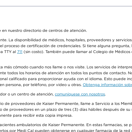
 en nuestro directorio de centros de atención.
ente. La disponibilidad de médicos, hospitales, proveedores y servici
n el proceso de certificación de credenciales. Si tiene alguna pregunt
ea TTY al
711
(sin costo). También puede llamar al Colegio de Médicos d
más cómodo cuando nos llame o nos visite. Los servicios de interpreta
urante todos los horarios de atención en todos los puntos de contacto.
sonal calificado para proporcionar ayuda con el idioma. Esto puede inc
 en persona, por teléfono, por video u otras.
Obtenga información sobre
edor o un centro de atención,
comuníquese con nosotros
.
io de proveedores de Kaiser Permanente, llame a Servicio a los Miembr
o de proveedores en un plazo de tres (3) días hábiles después de su s
anente para recibir esta copia impresa.
 pacientes ambulatorios de Kaiser Permanente. En estas farmacias, se
tos por Medi Cal pueden obtenerse en cualquier farmacia de la red d