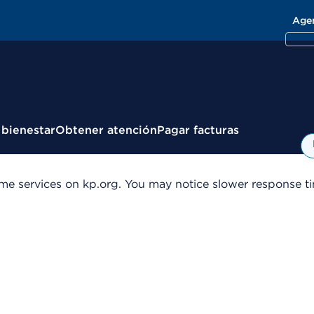
Age
 bienestar
Obtener atención
Pagar facturas
me services on kp.org. You may notice slower response tim