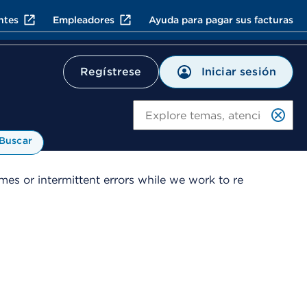
ntes
Empleadores
Ayuda para pagar sus facturas
Iniciar sesión
Regístrese
Bu
Buscar
es or intermittent errors while we work to re