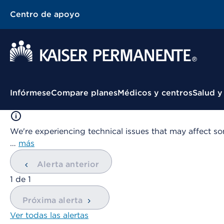
Centro de apoyo
Menú contextual
Infórmese
Compare planes
Médicos y centros
Salud y
We're experiencing technical issues that may affect so
…
más
Alerta anterior
mostrando
1
de
1
Próxima alerta
Ver todas las alertas