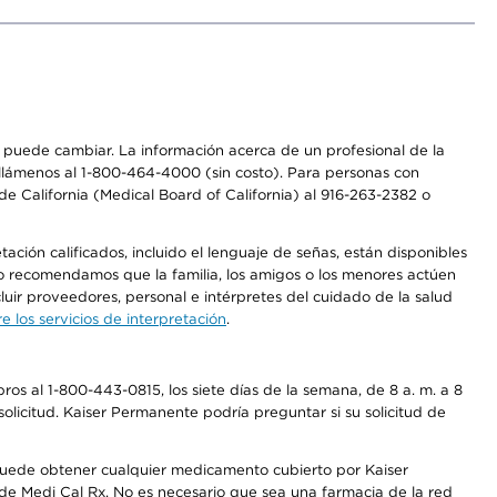
os puede cambiar. La información acerca de un profesional de la
a, llámenos al 1-800-464-4000 (sin costo). Para personas con
e California (Medical Board of California) al 916-263-2382 o
ción calificados, incluido el lenguaje de señas, están disponibles
 No recomendamos que la familia, los amigos o los menores actúen
luir proveedores, personal e intérpretes del cuidado de la salud
 los servicios de interpretación
.
os al 1-800-443-0815, los siete días de la semana, de 8 a. m. a 8
olicitud. Kaiser Permanente podría preguntar si su solicitud de
 puede obtener cualquier medicamento cubierto por Kaiser
e Medi Cal Rx. No es necesario que sea una farmacia de la red