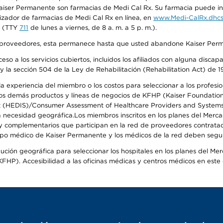
iser Permanente son farmacias de Medi Cal Rx. Su farmacia puede info
izador de farmacias de Medi Cal Rx en línea, en
www.Medi-CalRx.dhcs
na (TTY
711
de lunes a viernes, de 8 a. m. a 5 p. m.).
o de proveedores, esta permanece hasta que usted abandone Kaiser Perm
so a los servicios cubiertos, incluidos los afiliados con alguna disc
y la sección 504 de la Ley de Rehabilitación (Rehabilitation Act) de 1
 experiencia del miembro o los costos para seleccionar a los profesiona
s demás productos y líneas de negocios de KFHP (Kaiser Foundation He
t (HEDIS)/Consumer Assessment of Healthcare Providers and Systems (
 la necesidad geográfica.Los miembros inscritos en los planes del Me
s y complementarios que participan en la red de proveedores contrata
o médico de Kaiser Permanente y los médicos de la red deben seguir l
ribución geográfica para seleccionar los hospitales en los planes del 
HP). Accesibilidad a las oficinas médicas y centros médicos en este d